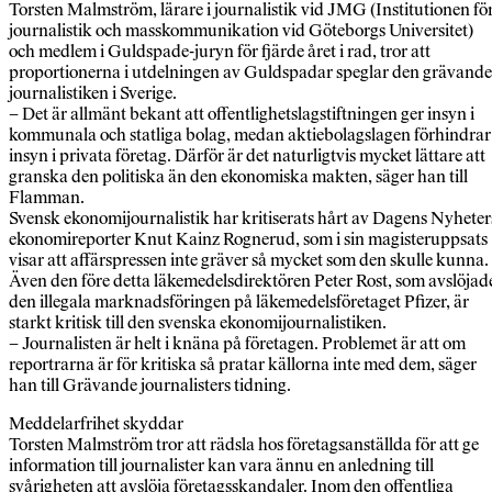
Torsten Malmström, lärare i journalistik vid JMG (Institutionen fö
journalistik och masskommunikation vid Göteborgs Universitet)
och medlem i Guldspade-juryn för fjärde året i rad, tror att
proportionerna i utdelningen av Guldspadar speglar den grävande
journalistiken i Sverige.
– Det är allmänt bekant att offentlighetslagstiftningen ger insyn i
kommunala och statliga bolag, medan aktiebolagslagen förhindrar
insyn i privata företag. Därför är det naturligtvis mycket lättare att
granska den politiska än den ekonomiska makten, säger han till
Flamman.
Svensk ekonomijournalistik har kritiserats hårt av Dagens Nyheter
ekonomireporter Knut Kainz Rognerud, som i sin magisteruppsats
visar att affärspressen inte gräver så mycket som den skulle kunna.
Även den före detta läkemedelsdirektören Peter Rost, som avslöjad
den illegala marknadsföringen på läkemedelsföretaget Pfizer, är
starkt kritisk till den svenska ekonomijournalistiken.
– Journalisten är helt i knäna på företagen. Problemet är att om
reportrarna är för kritiska så pratar källorna inte med dem, säger
han till Grävande journalisters tidning.
Meddelarfrihet skyddar
Torsten Malmström tror att rädsla hos företagsanställda för att ge
information till journalister kan vara ännu en anledning till
svårigheten att avslöja företagsskandaler. Inom den offentliga