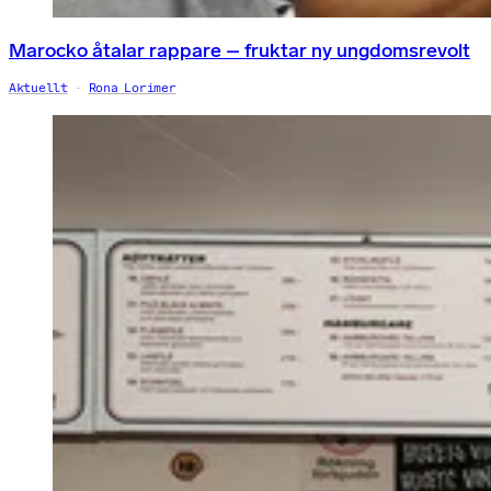
Marocko åtalar rappare – fruktar ny ungdomsrevolt
Aktuellt
Rona Lorimer