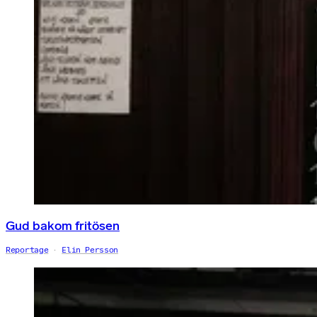
Gud bakom fritösen
Reportage
Elin Persson