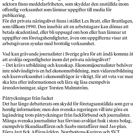
sektorn finns meddelarfriheten, som skyddar den anställda inom
offentlig verksamhet som lämnar uppgifter till media för
publicering.
För det privata näringslivet finns i stället Lex Bratt, eller Brattlagen
som tillkom 1990. Den innebär att en arbetstagare kan dömas att
betala skadestånd, eller bli uppsagd om hon eller han lämnar ut
uppgifter om företagshemligheter, även om uppgifterna visar att
arbetsgivaren sysslar med brottslig verksamhet.
Vad kan grävande journalister i Sverige göra för att ändå komma å
att avslöja oegentligheter inom det privata näringslivet?
– Det krävs utbildning och kunskap. Ekonomijournalister behöver
inte nödvändigtvis en hel ekonomutbildning, men vidareutbildnin
och kursverksamhet i ekonomifrågor är viktigt, för att veta var ma
ska leta efter informationen och lära sig läsa exempelvis
årsredovisningar, säger Torsten Malmström.
Påtryckningar från facket
Det har länge debatterats om skydd för företagsanställda som ger u
hemlig information; men den svenska regeringen vill inte göra en
lagändring trots påtryckningar från fackförbund och journalister.
Många svenska journalister har förvisso avslöjat fusk i stora bolag,
exempelvis Skandiaaffären och Saabs mutaffärer med Jas-plan.
Förra året fick Affärsvärlden, Norrbottens-Kuriren och SVT