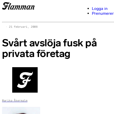
Logga in
Prenumerer
21 februari, 2008
Svårt avslöja fusk på
privata företag
Marika Åkermalm