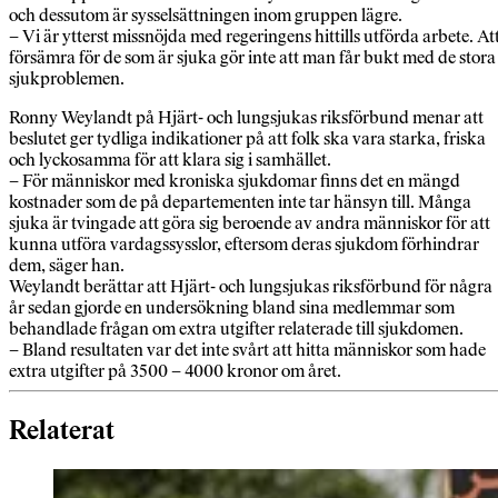
och dessutom är sysselsättningen inom gruppen lägre.
– Vi är ytterst missnöjda med regeringens hittills utförda arbete. At
försämra för de som är sjuka gör inte att man får bukt med de stora
sjukproblemen.
Ronny Weylandt på Hjärt- och lungsjukas riksförbund menar att
beslutet ger tydliga indikationer på att folk ska vara starka, friska
och lyckosamma för att klara sig i samhället.
– För människor med kroniska sjukdomar finns det en mängd
kostnader som de på departementen inte tar hänsyn till. Många
sjuka är tvingade att göra sig beroende av andra människor för att
kunna utföra vardagssysslor, eftersom deras sjukdom förhindrar
dem, säger han.
Weylandt berättar att Hjärt- och lungsjukas riksförbund för några
år sedan gjorde en undersökning bland sina medlemmar som
behandlade frågan om extra utgifter relaterade till sjukdomen.
– Bland resultaten var det inte svårt att hitta människor som hade
extra utgifter på 3500 – 4000 kronor om året.
Relaterat