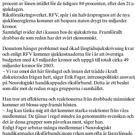
procent av lönen istället för de tidigare 80 procenten, efter den 21:a
sjukdagen.
Riksförsäkringsverket, RFV, spår i sin halvårsprognos att de nya
sjuklönereglerna kommer att bespara staten drygt tre miljarder
kronor.
Samtidigt svider det i kassan hos de sjukskrivna. Framförallt
drabbas de som redan har det svårt ekonomiskt.
Dessutom hänger problemet med ökad långtidssjukskrivning kvar
och enligt RFV kommer sjukkostnaderna för i år att överstiga
budgeten med 4,5 miljarder kronor och uppgå till totalt cirka 49
miljarder kronor för 2003.
– Vi var emot det här förslaget och innan det trädde i kraft
diskuterades frågan hett, säger Erik Fager, intressepolitiskt ansvari
på Neurologiskt handikappades riksförbund. Detta är ett beslut
som slår mot de redan svaga grupperna i samhället.
Han tror att effekterna och reaktionerna från drabbade människor
kommer att blossa upp framåt hösten.
– Jag kan tänka mig att det kommer starka reaktioner från våra
medlemmar. De tjänar i regel mindre än genomsnitts-svensken och
det är dessa grupper som påverkas mest, säger han.
Enligt Fager arbetar många medlemmar i Neurologiskt
handikappades riksförbunds inom yrken som ofta är lågavlönade