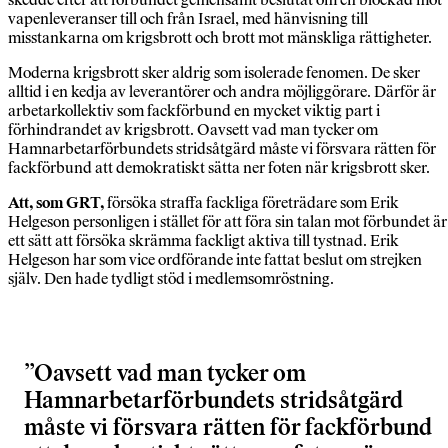
vapenleveranser till och från Israel, med hänvisning till
misstankarna om krigsbrott och brott mot mänskliga rättigheter.
Moderna krigsbrott sker aldrig som isolerade fenomen. De sker
alltid i en kedja av leverantörer och andra möjliggörare. Därför är
arbetarkollektiv som fackförbund en mycket viktig part i
förhindrandet av krigsbrott. Oavsett vad man tycker om
Hamnarbetarförbundets stridsåtgärd måste vi försvara rätten för
fackförbund att demokratiskt sätta ner foten när krigsbrott sker.
Att, som GRT,
försöka straffa fackliga företrädare som Erik
Helgeson personligen i stället för att föra sin talan mot förbundet är
ett sätt att försöka skrämma fackligt aktiva till tystnad. Erik
Helgeson har som vice ordförande inte fattat beslut om strejken
själv. Den hade tydligt stöd i medlemsomröstning.
Oavsett vad man tycker om
Hamnarbetarförbundets stridsåtgärd
måste vi försvara rätten för fackförbund