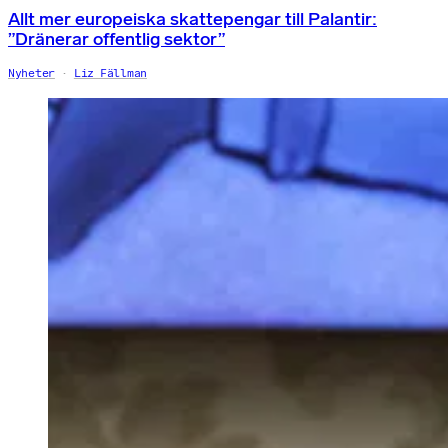
Allt mer europeiska skattepengar till Palantir:
”Dränerar offentlig sektor”
Nyheter
Liz Fällman