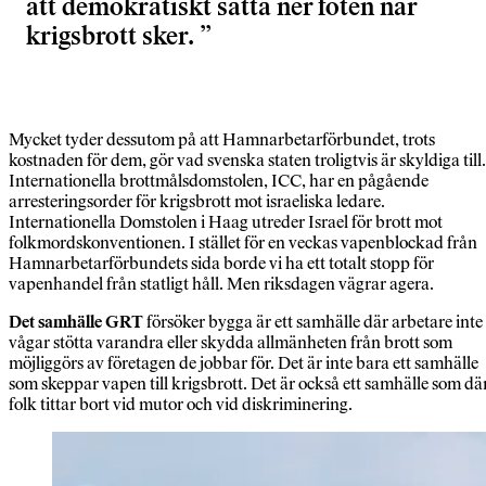
att demokratiskt sätta ner foten när
krigsbrott sker.
Mycket tyder dessutom på att Hamnarbetarförbundet, trots
kostnaden för dem, gör vad svenska staten troligtvis är skyldiga till.
Internationella brottmålsdomstolen, ICC, har en pågående
arresteringsorder för krigsbrott mot israeliska ledare.
Internationella Domstolen i Haag utreder Israel för brott mot
folkmordskonventionen. I stället för en veckas vapenblockad från
Hamnarbetarförbundets sida borde vi ha ett totalt stopp för
vapenhandel från statligt håll. Men riksdagen vägrar agera.
Det samhälle GRT
försöker bygga är ett samhälle där arbetare inte
vågar stötta varandra eller skydda allmänheten från brott som
möjliggörs av företagen de jobbar för. Det är inte bara ett samhälle
som skeppar vapen till krigsbrott. Det är också ett samhälle som dä
folk tittar bort vid mutor och vid diskriminering.