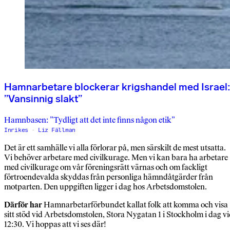
Hamnarbetare blockerar krigshandel med Israel:
”Vansinnig slakt”
Hamnbasen: ”Tydligt att det inte finns någon etik”
Inrikes
Liz Fällman
Det är ett samhälle vi alla förlorar på, men särskilt de mest utsatta.
Vi behöver arbetare med civilkurage. Men vi kan bara ha arbetare
med civilkurage om vår föreningsrätt värnas och om fackligt
förtroendevalda skyddas från personliga hämndåtgärder från
motparten. Den uppgiften ligger i dag hos Arbetsdomstolen.
Därför har
Hamnarbetarförbundet kallat folk att komma och visa
sitt stöd vid Arbetsdomstolen, Stora Nygatan 1 i Stockholm i dag v
12:30. Vi hoppas att vi ses där!