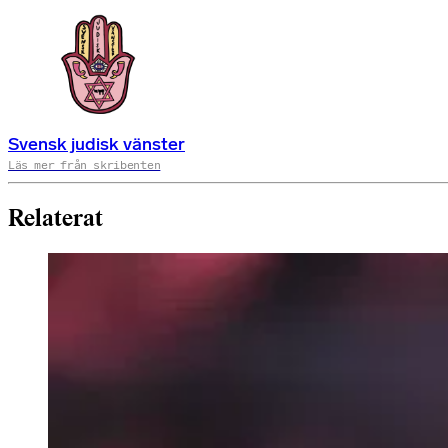
Svensk judisk vänster
Läs mer från skribenten
Relaterat