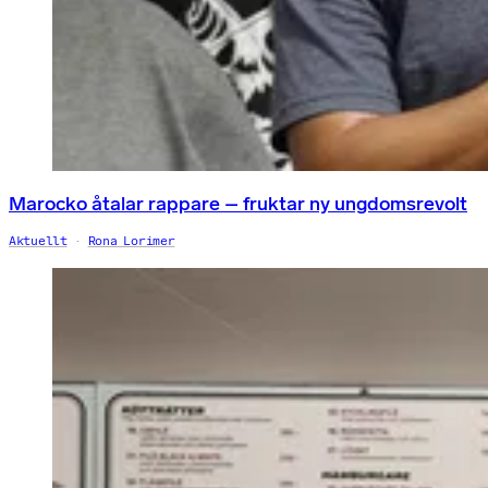
Marocko åtalar rappare – fruktar ny ungdomsrevolt
Aktuellt
Rona Lorimer