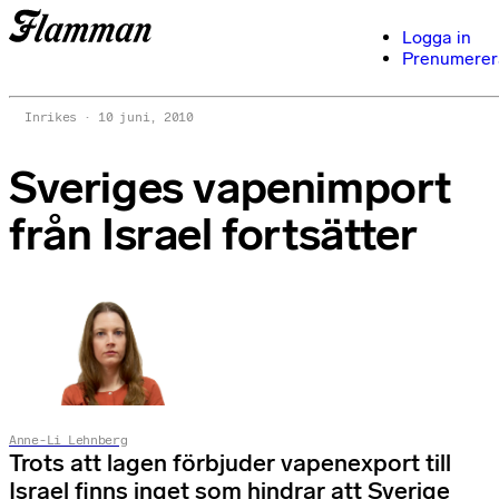
Logga in
Prenumerer
Inrikes
10 juni, 2010
Sveriges vapenimport
från Israel fortsätter
Anne-Li Lehnberg
Trots att lagen förbjuder vapenexport till
Israel finns inget som hindrar att Sverige