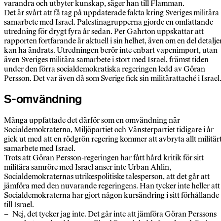
varandra och utbyter kunskap, säger han till Flamman.
Det är svårt att få tag på uppdaterade fakta kring Sveriges militära
samarbete med Israel. Palestinagrupperna gjorde en omfattande
utredning för drygt fyra år sedan. Per Gahrton uppskattar att
rapporten fortfarande är aktuell i sin helhet, även om en del detalje
kan ha ändrats. Utredningen berör inte enbart vapenimport, utan
även Sveriges militära samarbete i stort med Israel, främst tiden
under den förra socialdemokratiska regeringen ledd av Göran
Persson. Det var även då som Sverige fick sin militärattaché i Israel
S-omvändning
Många uppfattade det därför som en omvändning när
Socialdemokraterna, Miljöpartiet och Vänsterpartiet tidigare i år
gick ut med att en rödgrön regering kommer att avbryta allt militär
samarbete med Israel.
Trots att Göran Persson-regeringen har fått hård kritik för sitt
militära samröre med Israel anser inte Urban Ahlin,
Socialdemokraternas utrikespolitiske talesperson, att det går att
jämföra med den nuvarande regeringens. Han tycker inte heller att
Socialdemokraterna har gjort någon kursändring i sitt förhållande
till Israel.
– Nej, det tycker jag inte. Det går inte att jämföra Göran Perssons