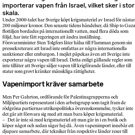
importerar vapen från Israel, vilket sker i stor
skala.
Under 2000-talet har Sverige köpt krigsmateriel av Israel för nästa
200 miljoner kronor. Den senaste tidens händelser, då Ship to Gaza
flottiljen bordades på internationellt vatten, med flera döda som
följd, har inte fått regeringen att ändra inställning.
Försvarsminister Sten Tolgfors låter hälsa till Flamman genom sin
pressekreterare att Israel inte omfattas av några internationella
sanktioner eller embargon. I mejlet påpekas även att Sverige inte
exporterar några vapen till Israel. Detta enligt gällande regler som
inte tillåter att Sverige säljer vapen till krigförande länder, eller till
stater som grovt kränker mänskliga rättigheter.
Vapenimport kräver samarbete
Men Per Gahrton, ordförande för Palestinagrupperna och
Miljöpartiets representant i den arbetsgrupp som tagit fram de
rödgröna partiernas utrikespolitiska överenskommelse, tycker inte
det går att försvara sig med att man bara köper krigsmaterial.
– Det är inte så med krigsmateriel att man går in i en butik och
köper något och sedan säger hej då. Även vapenimport innebär ett
djupare samarbete, där tekniker från respektive länder reser till