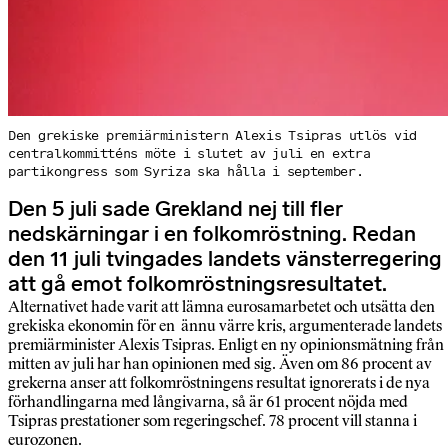
Den grekiske premiärministern Alexis Tsipras utlös vid
centralkommitténs möte i slutet av juli en extra
partikongress som Syriza ska hålla i september.
Den 5 juli sade Grekland nej till fler
nedskärningar i en folkomröstning. Redan
den 11 juli tvingades landets vänsterregering
att gå emot folkomröstningsresultatet.
Alternativet hade varit att lämna eurosamarbetet och utsätta den
grekiska ekonomin för en ännu värre kris, argumenterade landets
premiärminister Alexis Tsipras. Enligt en ny opinionsmätning från
mitten av juli har han opinionen med sig. Även om 86 procent av
grekerna anser att folkomröstningens resultat ignorerats i de nya
förhandlingarna med långivarna, så är 61 procent nöjda med
Tsipras prestationer som regeringschef. 78 procent vill stanna i
eurozonen.