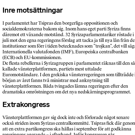
Inre motsättningar
I parlamentet har Tsipras den borgerliga oppositionen och
socialdemokraterna bakom sig. Inom hans eget parti Syriza finns
däremot ett växande motstånd. 32 Syrizaparlamentariker röstade i
juli mot den egna regeringens förslag att tacka ja till nya lån från de
institutioner som förr i tiden betecknades som ”trojkan”, det vill säg
Internationella valutafonden (IMF), Europeiska centralbanken
(ECB) och EU-kommissionen.
De flesta rebellerna i Syrizagruppen i parlamentet räknas till den så
kallade vänsterplattformen, partiets mest uttalade
Euromotståndare. I den grekiska vänsterregeringen som tillträdde 
början av året fanns två ministrar med anknytning till
vänsterplattformen. Båda tvingades lämna regeringen efter den
dramatiska omröstningen om det nya nedskärningsprogrammet.
Extrakongress
Vänsterplattformen gav sig dock inte och förlorade något senare
också striden inom Syrizas centralkommitté. Tsipras fick där geno
att en extra partikongress ska hållas i september för att godkänna
regeringens agerande – i efterhand. Inför kongressen går