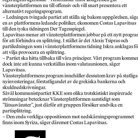
vänsterplattformen nu till offensiv och vill snart presentera ett
alternativt regeringsprogram.
– Ledningen tvingade partiet att ställa sig bakom uppgörelsen, säg
en av plattformens ledande politiker, ekonomen Costas Lapavitsas
till den tyska tidningen Der Tagesspiegel.
Lapavitsas menar att vänsterplattformen jobbar på ett nytt progr
för att förhindra en splittring. I stället är det Alexis Tsipras och
partiledningen som i vänsterplattformens tidning Iskra anklagas fö
att vilja provocera en splittring.
– Partiet ska hitta tillbaka till våra principer. Vårt program komme
dock inte att kunna verkställas inom valutaunionen, säger
Lapavitsas.
Vänsterplattformens program innehåller dessutom krav på statliga
nyinvesteringar, förstatligandet av de grekiska bankerna och
skuldnedskrivningar.
Såväl kommunistpartiet KKE som olika trotskistiskt inspirerade
strömningar betecknar Vänsterplattformen samtidigt som
”låtsasvänster”, just därför att gruppen försöker undvika en
partisplittring.
– Den enda verkliga oppositionen mot nedskärningsprogrammet
finns inom Syriza, säger däremot Costas Lapavitsas.