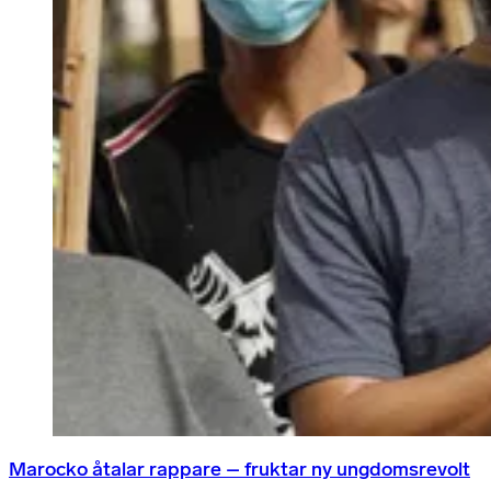
Marocko åtalar rappare – fruktar ny ungdomsrevolt