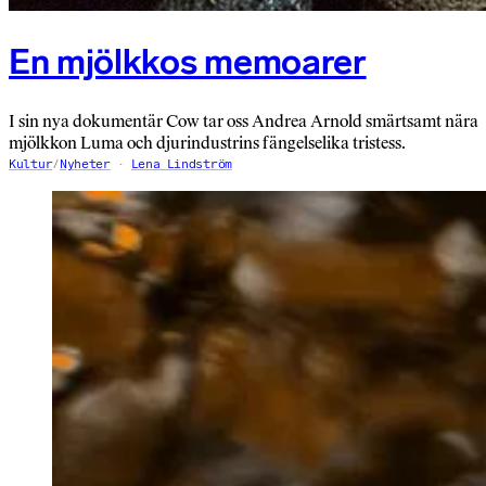
En mjölkkos memoarer
I sin nya dokumentär Cow tar oss Andrea Arnold smärtsamt nära
mjölkkon Luma och djur­industrins fängelselika tristess.
Kultur
/
Nyheter
Lena Lindström