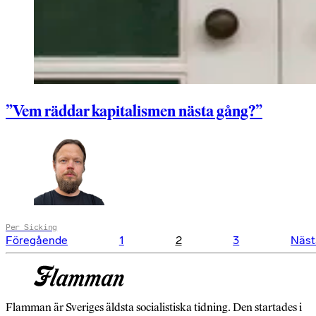
”Vem räddar kapitalismen nästa gång?”
Per Sicking
Sidnumrering
Föregående
1
2
3
Näst
för
inlägg
Flamman är Sveriges äldsta socialistiska tidning. Den startades i