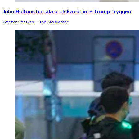
John Boltons banala ondska rör inte Trump i ryggen
Nyheter
/
Utrikes
Tor Gasslander