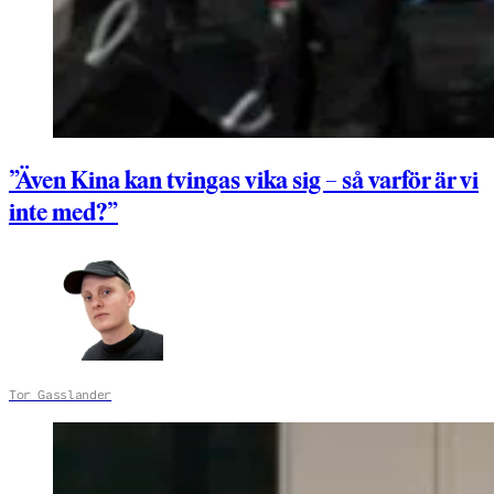
”Även Kina kan tvingas vika sig – så varför är vi
inte med?”
Tor Gasslander