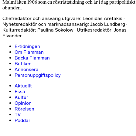
Malmfälten 1906 som en rösträttstidning och är i dag partipolitiskt
obunden.
Chefredaktör och ansvarig utgivare: Leonidas Aretakis ·
Nyhetsredaktör och marknadsansvarig: Jacob Lundberg ·
Kulturredaktör: Paulina Sokolow · Utrikesredaktör: Jonas
Elvander
E-tidningen
Om Flamman
Backa Flamman
Butiken
Annonsera
Personuppgiftspolicy
Aktuellt
Essä
Kultur
Opinion
Rörelsen
TV
Poddar