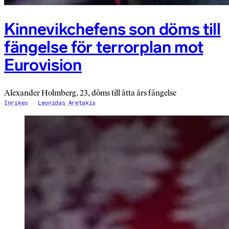
Kinnevikchefens son döms till
fängelse för terrorplan mot
Eurovision
Alexander Holmberg, 23, döms till åtta års fängelse
Inrikes
Leonidas Aretakis