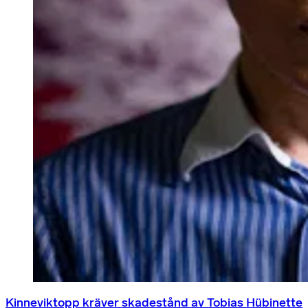
Kinneviktopp kräver skadestånd av Tobias Hübinette