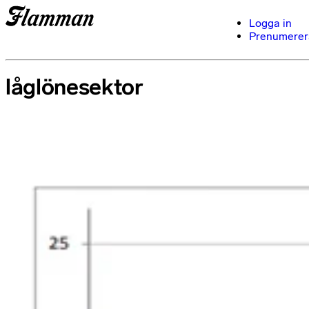
Logga in
Prenumerer
låglönesektor