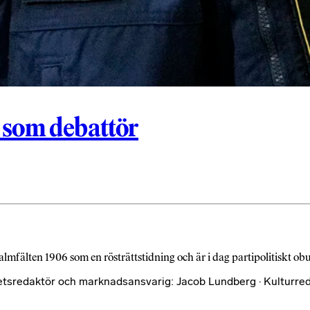
 som debattör
almfälten 1906 som en rösträttstidning och är i dag partipolitiskt o
etsredaktör och marknadsansvarig: Jacob Lundberg · Kulturred