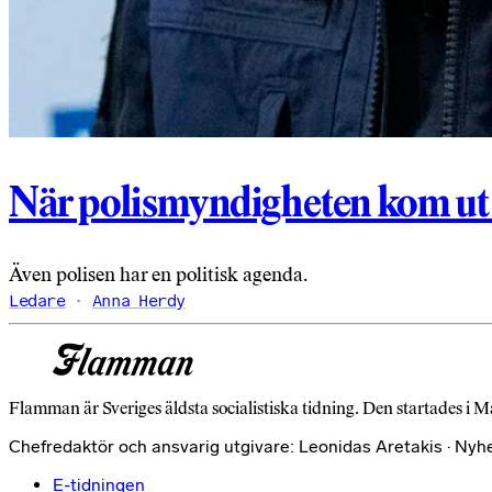
När polismyndigheten kom ut
Även polisen har en politisk agenda.
Ledare
Anna Herdy
Flamman är Sveriges äldsta socialistiska tidning. Den startades i M
Chefredaktör och ansvarig utgivare: Leonidas Aretakis · Nyh
E-tidningen