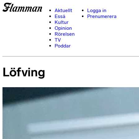
Aktuellt
Logga in
Essä
Prenumerera
Kultur
Opinion
Rörelsen
TV
Poddar
Löfving