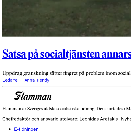
Satsa på socialtjänsten annars
Uppdrag granskning sätter fingret på problem inom socialt
Ledare
Anna Herdy
Flamman är Sveriges äldsta socialistiska tidning. Den startades i M
Chefredaktör och ansvarig utgivare: Leonidas Aretakis · Nyh
E-tidningen