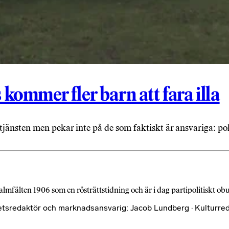
 kommer fler barn att fara illa
jänsten men pekar inte på de som faktiskt är ansvariga: pol
almfälten 1906 som en rösträttstidning och är i dag partipolitiskt o
etsredaktör och marknadsansvarig: Jacob Lundberg · Kulturred