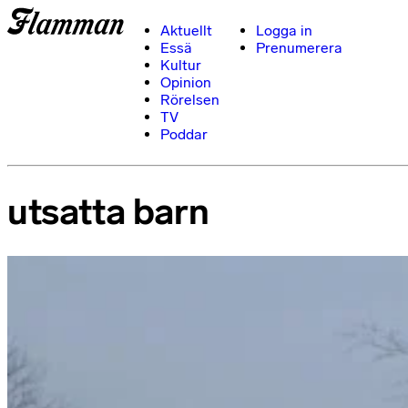
Aktuellt
Logga in
Essä
Prenumerera
Kultur
Opinion
Rörelsen
TV
Poddar
utsatta barn