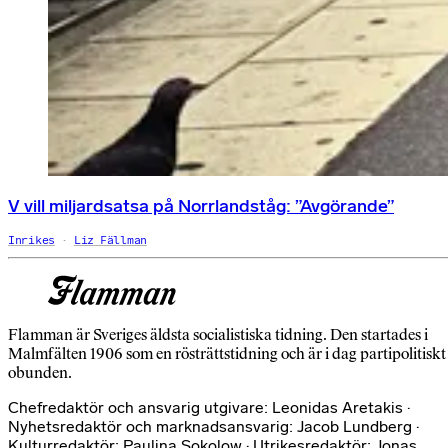
V vill miljardsatsa på Norrlandståg: ”Avgörande”
Inrikes
Liz Fällman
Flamman är Sveriges äldsta socialistiska tidning. Den startades i
Malmfälten 1906 som en rösträttstidning och är i dag partipolitiskt
obunden.
Chefredaktör och ansvarig utgivare: Leonidas Aretakis ·
Nyhetsredaktör och marknadsansvarig: Jacob Lundberg ·
Kulturredaktör: Paulina Sokolow · Utrikesredaktör: Jonas