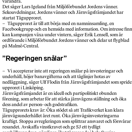
varandra.
Det säger Lars Igeland från Miljöförbundet Jordens vänner.
Sekoavdelningar, Jordens vänner och Järnvägsfrämjandet har
startat Tågupproret.
– Tågupproret är till att börja med en namninsamling, en
Facebookgrupp och en hemsida med information. Om intresse finn
kan kampanjen växa under vintern, säger Erik Lensell, som är
ordförande i Miljöförbundet Jordens vänner och delar ut flygblad
på Malmö Central.
”Regeringen snålar”
– Vi accepterar inte att regeringen snålar på investeringar och
underhåll, höjer banavgifterna och att tåglinjer hotas av
nedläggning, säger Ulf Flodin från Järnvägsfrämjandet som spride
upproret i Linköping.
Järnvägsfrämjandet är en ideell och partipolitiskt obunden
förening, som arbetar för att stärka järnvägens ställning och öka
dess andel av person- och godstrafiken.
Tågupprorets krav är: Öka stödet så att Trafikverket kan klara
järnvägsunderhållet året runt. Öka järnvägsinvesteringarna
kraftigt. Stoppa avregleringen som splittrar ansvaret och försvårar
resandet. Avskaffa vinstkravet och ge SJ ett tydligt