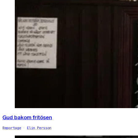
Gud bakom fritösen
Reportage
Elin Persson