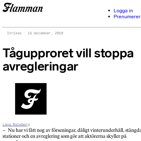
Logga in
Prenumerer
Inrikes
16 december, 2010
Tågupproret vill stoppa
avregleringar
Lena Malmberg
– Nu har vi fått nog av förseningar, dåligt vinterunderhåll, stängd
stationer och en avreglering som gör att aktörerna skyller på