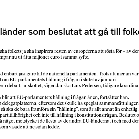
-länder som beslutat att gå till fo
a folkets ja ska inspirera resten av européerna att rösta för – av dem 
par nu ut åtta miljoner euro i samma syfte.
bart jasägare till de nationella parlamenten. Trots att mer än var f
 om EU-parlamentets hållning i frågan i slutet av januari.
 intern debatt i utskottet, säger danska Lars Pedersen, tidigare koo
 blir att EU-parlamentets hållning i frågan är en, fortsätter han.
fem delegatplatserna, eftersom det skulle ha speglat sammansättninge
å ska de bara framföra sin ”hållning”, som är allt annat än enhetlig.
titillhörighet och inte till hållning i konstitutionsfrågan. Beslutet o
ågot motstycke i de flesta av de andra EU-länderna, i och med den s
om visade att nejsidan ledde.