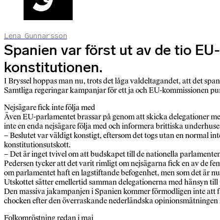
Lena Gunnarsson
Spanien var först ut av de tio EU
konstitutionen.
I Bryssel hoppas man nu, trots det låga valdeltagandet, att det spansk
Samtliga regeringar kampanjar för ett ja och EU-kommissionen pum
Nejsägare fick inte följa med
Även EU-parlamentet brassar på genom att skicka delegationer med en
inte en enda nejsägare följa med och informera brittiska underhuset
– Beslutet var väldigt konstigt, eftersom det togs utan en normal
konstitutionsutskott.
– Det är inget tvivel om att budskapet till de nationella parlamenten
Pedersen tycker att det varit rimligt om nejsägarna fick en av de 
om parlamentet haft en lagstiftande befogenhet, men som det är nu s
Utskottet sätter emellertid samman delegationerna med hänsyn till par
Den massiva jakampanjen i Spanien kommer förmodligen inte att få n
chocken efter den överraskande nederländska opinionsmätningen s
Folkomröstning redan i maj