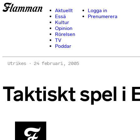
Aktuellt
Logga in
Essä
Prenumerera
Kultur
Opinion
Rörelsen
TV
Poddar
Utrikes
24 februari, 2005
Taktiskt spel i 