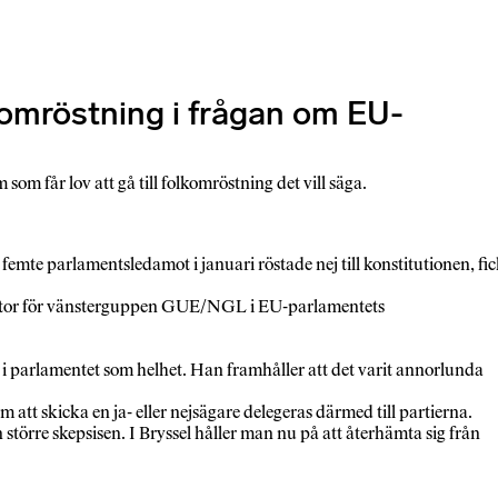
lkomröstning i frågan om EU-
som får lov att gå till folkomröstning det vill säga.
emte parlamentsledamot i januari röstade nej till konstitutionen, fi
rdinator för vänsterguppen GUE/NGL i EU-parlamentets
n i parlamentet som helhet. Han framhåller att det varit annorlunda
m att skicka en ja- eller nejsägare delegeras därmed till partierna.
törre skepsisen. I Bryssel håller man nu på att återhämta sig från