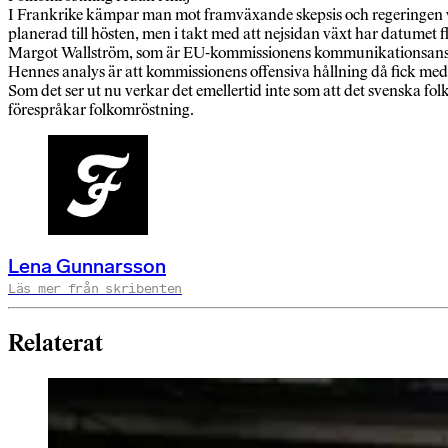
I Frankrike kämpar man mot framväxande skepsis och regeringen vill
planerad till hösten, men i takt med att nejsidan växt har datumet f
Margot Wallström, som är EU-kommissionens kommunikationsansvari
Hennes analys är att kommissionens offensiva hållning då fick medbo
Som det ser ut nu verkar det emellertid inte som att det svenska folk
förespråkar folkomröstning.
Lena Gunnarsson
Läs mer från skribenten
Relaterat