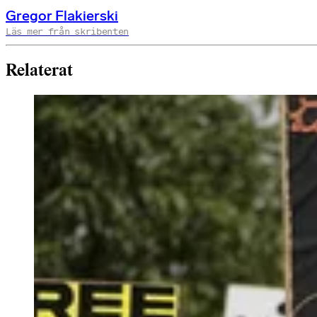
Gregor Flakierski
Läs mer från skribenten
Relaterat