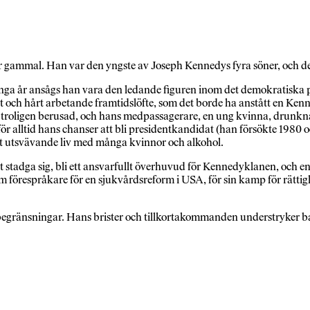
 gammal. Han var den yngste av Joseph Kennedys fyra söner, och den
a år ansågs han vara den ledande figuren inom det demokratiska pa
ch hårt arbetande framtidslöfte, som det borde ha anstått en Kenne
troligen berusad, och hans medpassagerare, en ung kvinna, drunkna
för alltid hans chanser att bli presidentkandidat (han försökte 1980
tt utsvävande liv med många kvinnor och alkohol.
stadga sig, bli ett ansvarfullt överhuvud för Kennedyklanen, och en
om förespråkare för en sjukvårdsreform i USA, för sin kamp för rättigh
begränsningar. Hans brister och tillkortakommanden understryker bar