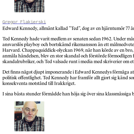
Gregor Flakierski
Edward Kennedy, allmänt kallad ”Ted”, dog av en hjärntumör 77 år
Ted Kennedy hade varit medlem av senaten sedan 1962. Under mång
ansvarslös playboy och bortskämd rikemansson än ett målmedvetet o
Harvard. Chappaquiddick-olyckan 1969, när han körde av en bro, 
anmäla händelsen, blev en stor skandal och förstörde förmodligen 
skandalrubriker, och Ted valsade runt i media med skriverier om e
Det finns något djupt imponerande i Edward Kennedys förmåga att 
politisk offentlighet. Ted Kennedy har framför allt gjort sig känd s
konsekventa motstånd till Irakkriget.
I sina bästa stunder förmådde han höja sig över sina klassmässiga 