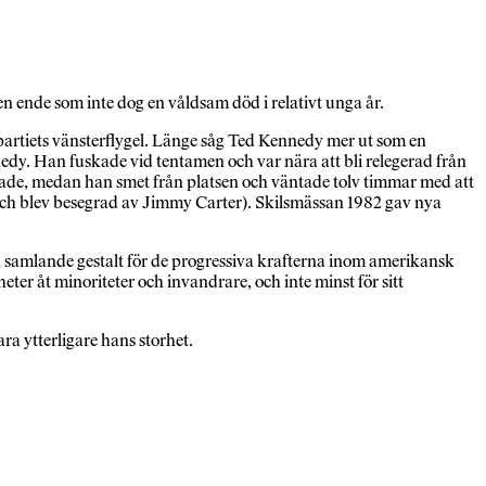
 ende som inte dog en våldsam död i relativt unga år.
rtiets väns­terflygel. Länge såg Ted Kennedy mer ut som en
dy. Han fuskade vid tentamen och var nära att bli relegerad från
de, medan han smet från platsen och väntade tolv timmar med att
 och blev besegrad av Jimmy Carter). Skilsmässan 1982 gav nya
 samlande gestalt för de progressiva krafterna inom amerikansk
eter åt minoriteter och invandrare, och inte minst för sitt
a ytterligare hans storhet.