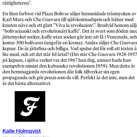
rättigheterna”.
En liten farbror vid Plaza Bolívar säljer hemsnidade träsmycken av
Karl Marx och Che Guevara till självkostnadspris och hälsar med
knuten näve och ett glatt ”Viva la revolucíon!”. Bredvid honom sälj
“bolivarianskt och revolutionärt kaffe”. Det är svart som döden me
jättemycket socker, kaffe utan socker går inte att få i Venezuela, och
kostar 300 bolivares (ungefär en krona). Andra säljer Che Guevar
kepsar. De är jättefina och billiga. Vad spelar det för roll att texten ä
lite sned, och att det står fel årtal? (Det står Che Guevara 1928-1957
på kepsen, i själva verket var det 1967 han dog, annars hade han
exempelvis missat den kubanska revolutionen 1959). Men detta är
den hemmagjorda revolutionen där folk tillverkar sin egen
propaganda och gör precis som de vill. Perfekt är det inte, men det
är det bästa alternativet.
Kalle Holmqvist