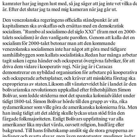
kamrater har jag ingen lust med, så jag säger att jag inte vet vilka d
är. Efter det slutar jag ta med mig kameran när jag går ut.
Den venezolanska regeringens officiella ståndpunkt är att
kapitalismen ska avskaffas och ersättas med en demokratisk
socialism. ”Rumbo al socialismo del siglo XXI” (fram mot en 2000-
talets socialism) är den vanligaste parollen. Genom att kalla det en
socialism för 2000-talet betonar man att den kommande
venezolanska socialismen inte har något att göra med tidigare
samhällsbyggen som kallats socialistiska.Redan har många arbeta
tagit saken i egna händer och ockuperat övergivna fabriker, för att
driva dem vidare i kooperativ regi. När jag är i Caracas
demonstrerar en nybildad organisation för arbetare på kooperativ
och ockuperade arbetsplatser, och kräver att misskötta företag ska
exproprieras av staten.Liksom allt vänstervridet här i landet är den
bolivarianska revolutionen uppkallad efter frihetshjälten Simon
Bolívar, som ledde striderna mot det spanska kolonialväldet under
tidigt 1800-tal. Simon Bolívar hörde till den grupp av vita, rika
sydamerikaner som ville göra de amerikanska kolonierna fria. Men
han insåg tidigt att det aldrig skulle lyckas utan stöd från den
färgade folkmajoriteten. Enligt Bolívars uppfattning var alla
amerikaner lika mycket värda, oavsett religion, hudfärg eller
bakgrund. Till hans frihetskamp anslöt sig de stora grupperna av
indianer och svarta slavar, men även protestanter, muslimer, judar,