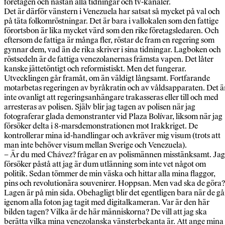
företagen och nästan alla tidningar och tv-kanaler.
Det är därför vänstern i Venezuela har satsat så mycket på val och
på täta folkomröstningar. Det är bara i vallokalen som den fattige
förortsbon är lika mycket värd som den rike företagsledaren. Och
eftersom de fattiga är många fler, röstar de fram en regering som
gynnar dem, vad än de rika skriver i sina tidningar. Lagboken och
röstsedeln är de fattiga venezolanernas främsta vapen. Det låter
kanske jättetöntigt och reformistiskt. Men det fungerar.
Utvecklingen går framåt, om än väldigt långsamt. Fortfarande
motarbetas regeringen av byråkratin och av våldsapparaten. Det ä
inte ovanligt att regeringsanhängare trakasseras eller till och med
arresteras av polisen. Själv blir jag tagen av polisen när jag
fotograferar glada demonstranter vid Plaza Bolívar, liksom när jag
försöker delta i 8-marsdemonstrationen mot Irakkriget. De
kontrollerar mina id-handlingar och avkräver mig visum (trots att
man inte behöver visum mellan Sverige och Venezuela).
– Är du med Chávez? frågar en av polismännen misstänksamt. Jag
försöker påstå att jag är dum utlänning som inte vet något om
politik. Sedan tömmer de min väska och hittar alla mina flaggor,
pins och revolutionära souvenirer. Hoppsan. Men vad ska de göra?
Lagen är på min sida. Obehagligt blir det egentligen bara när de gå
igenom alla foton jag tagit med digitalkameran. Var är den här
bilden tagen? Vilka är de här människorna? De vill att jag ska
berätta vilka mina venezolanska vänsterbekanta är. Att ange mina