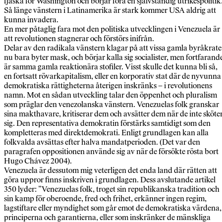
fjäska för Washington och börjar föra en självständig utrikespolitik
Så länge vänstern i Latinamerika är stark kommer USA aldrig att
kunna invadera.
En mer påtaglig fara mot den politiska utvecklingen i Venezuela är
att revolutionen stagnerar och förstörs inifrån.
Delar av den radikala vänstern klagar på att vissa gamla byråkrate
nu bara byter mask, och börjar kalla sig socialister, men fortfarand
är samma gamla reaktionära stofiler. Visst skulle det kunna bli så,
en fortsatt rövarkapitalism, eller en korporativ stat där de nyvunna
demokratiska rättigheterna återigen inskränks – i revolutionens
namn. Mot en sådan utveckling talar den öppenhet och pluralism
som präglar den venezolanska vänstern. Venezuelas folk granskar
sina makthavare, kritiserar dem och avsätter dem när de inte sköte
sig. Den representativa demokratin förstärks samtidigt som den
kompletteras med direktdemokrati. Enligt grundlagen kan alla
folkvalda avsättas efter halva mandatperioden. (Det var den
paragrafen oppositionen använde sig av när de försökte rösta bort
Hugo Chávez 2004).
Venezuela är dessutom mig veterligen det enda land där rätten att
göra uppror finns inskriven i grundlagen. Dess avslutande artikel
350 lyder: ”Venezuelas folk, troget sin republikanska tradition och
sin kamp för oberoende, fred och frihet, erkänner ingen regim,
lagstiftare eller myndighet som går emot de demokratiska värdena,
principerna och garantierna, eller som inskränker de mänskliga