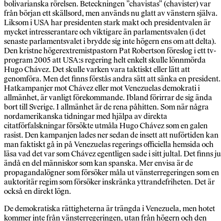
bolivarianska rörelsen. Beteckningen ”chavistas” (chavister) var
från början ett skällsord, men används nu glatt av vänstern själva.
Liksom i USA har presidenten stark makt och presidentvalen är
mycket intresserantare och viktigare än parlamentsvalen (i det
senaste parlamentsvalet i brydde sig inte högern ens om att delta).
Den kristne högerextremistpastorn Pat Robertson föreslog i ett tv-
program 2005 att USA:s regering helt enkelt skulle lönnmörda
Hugo Chávez. Det skulle varken vara taktiskt eller lätt att
genomföra. Men det finns förstås andra sätt att sänka en president.
Hatkampanjer mot Chávez eller mot Venezuelas demokrati i
allmänhet, är vanligt förekommande. Ibland förirrar de sig ända
bort till Sverige. I allmänhet är de rena påhitten. Som när några
nordamerikanska tidningar med hjälpa av direkta
citatförfalskningar försökte utmåla Hugo Chávez som en galen
rasist. Den kampanjen lades ner sedan de insett att nuförtiden kan
man faktiskt gå in på Venezuelas regerings officiella hemsida och
läsa vad det var som Chávez egentligen sade i sitt jultal. Det finns ju
ändå en del människor som kan spanska. Mer envisa är de
propagandalögner som försöker måla ut vänsterregeringen som en
auktoritär regim som försöker inskränka yttrandefriheten. Det är
också en direkt lögn.
De demokratiska rättigheterna är trängda i Venezuela, men hotet
kommer inte från vänsterregeringen, utan från högern och den