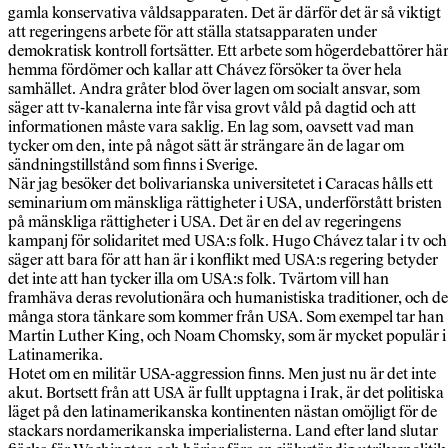
gamla konservativa våldsapparaten. Det är därför det är så viktigt
att regeringens arbete för att ställa statsapparaten under
demokratisk kontroll fortsätter. Ett arbete som högerdebattörer hä
hemma fördömer och kallar att Chávez försöker ta över hela
samhället. Andra gråter blod över lagen om socialt ansvar, som
säger att tv-kanalerna inte får visa grovt våld på dagtid och att
informationen måste vara saklig. En lag som, oavsett vad man
tycker om den, inte på något sätt är strängare än de lagar om
sändningstillstånd som finns i Sverige.
När jag besöker det bolivarianska universitetet i Caracas hålls ett
seminarium om mänskliga rättigheter i USA, underförstått bristen
på mänskliga rättigheter i USA. Det är en del av regeringens
kampanj för solidaritet med USA:s folk. Hugo Chávez talar i tv och
säger att bara för att han är i konflikt med USA:s regering betyder
det inte att han tycker illa om USA:s folk. Tvärtom vill han
framhäva deras revolutionära och humanistiska traditioner, och de
många stora tänkare som kommer från USA. Som exempel tar han
Martin Luther King, och Noam Chomsky, som är mycket populär i
Latinamerika.
Hotet om en militär USA-aggression finns. Men just nu är det inte
akut. Bortsett från att USA är fullt upptagna i Irak, är det politiska
läget på den latinamerikanska kontinenten nästan omöjligt för de
stackars nordamerikanska imperialisterna. Land efter land slutar