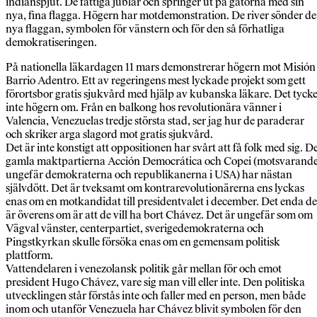
indianspjut. De fattiga jublar och springer ut på gatorna med sin
nya, fina flagga. Högern har motdemonstration. De river sönder d
nya flaggan, symbolen för vänstern och för den så förhatliga
demokratiseringen.
På nationella läkardagen 11 mars demonstrerar högern mot Misión
Barrio Adentro. Ett av regeringens mest lyckade projekt som gett
förortsbor gratis sjukvård med hjälp av kubanska läkare. Det tyck
inte högern om. Från en balkong hos revolutionära vänner i
Valencia, Venezuelas tredje största stad, ser jag hur de paraderar
och skriker arga slagord mot gratis sjukvård.
Det är inte konstigt att oppositionen har svårt att få folk med sig. D
gamla maktpartierna Acción Democrática och Copei (motsvarand
ungefär demokraterna och republikanerna i USA) har nästan
självdött. Det är tveksamt om kontrarevolutionärerna ens lyckas
enas om en motkandidat till presidentvalet i december. Det enda de
är överens om är att de vill ha bort Chávez. Det är ungefär som om
Vägval vänster, centerpartiet, sverigedemokraterna och
Pingstkyrkan skulle försöka enas om en gemensam politisk
plattform.
Vattendelaren i venezolansk politik går mellan för och emot
president Hugo Chávez, vare sig man vill eller inte. Den politiska
utvecklingen står förstås inte och faller med en person, men både
inom och utanför Venezuela har Chávez blivit symbolen för den