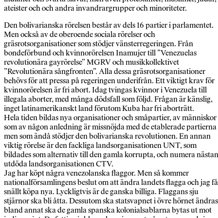
ateister och och andra invandrargrupper och minoriteter.
Den bolivarianska rörelsen består av dels 16 partier i parlamentet.
Men också av de oberoende sociala rörelser och
gräsrotsorganisationer som stödjer vänsterregeringen. Från
bondeförbund och kvinnorörelsen Inamujer till ”Venezuelas
revolutionära gayrörelse” MGRV och musikkollektivet
”Revolutionära sångfronten”. Alla dessa gräsrotsorganisationer
behövs för att pressa på regeringen underifrån. Ett viktigt krav för
kvinnorörelsen är fri abort. Idag tvingas kvinnor i Venezuela till
illegala aborter, med många dödsfall som följd. Frågan är känslig,
inget latinamerikanskt land förutom Kuba har fri aborträtt.
Hela tiden bildas nya organisationer och småpartier, av människor
som av någon anledning är missnöjda med de etablerade partierna
men som ändå stödjer den bolivarianska revolutionen. En annan
viktig rörelse är den fackliga landsorganisationen UNT, som
bildades som alternativ till den gamla korrupta, och numera nästa
utdöda landsorganisationen CTV.
Jag har köpt några venezolanska flaggor. Men så kommer
nationalförsamlingens beslut om att ändra landets flagga och jag få
snällt köpa nya. Lyckligtvis är de ganska billiga. Flaggans sju
stjärnor ska bli åtta. Dessutom ska statsvapnet i övre hörnet ändras
bland annat ska de gamla spanska kolonialsablarna bytas ut mot