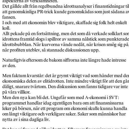
aspekterna av verksamheten.
Det gällde allt från regelbundna idrottsanalyser i finanstidningar til
att genomskinliga PR-trick kunde genomskådas som just sådana a
fansen.
I och med att ekonomin blev viktigare, skaffade sig folk helt enkelt
koll.
Allt pekade på en fortsättning, men det som då verkade solklart s
idrottens framtid slogs i spillror av samma nålstick som punkterade
idrottsbubblan. När kurvorna vände nedåt, när krisen smög sig på
när profiten uteblev, så stannade diskussionen upp.
Naturligtvis eftersom de bakom siffrorna inte längre hade intresse
av den.
Men faktum kvarstår: det är grymt viktigt vad som händer med de
ekonomiska delen av elitidrotten. Inte mindre viktigt för att den gå
dåligt, snarare tvärtom. Den diskussion som fanns tidigare var inte
på våra villkor.
Men den nya kan bli det. Ungefär som med A-ekonomi i SVT:
programmet handlar idag egentligen bara om att finansnissarna
leker på börsen, när ett program om ekonomi skulle kunna handla
om långt viktigare och verkligare saker. Saker som människor har
nytta av i sina dagliga liv.