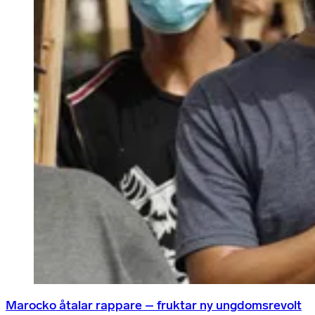
Marocko åtalar rappare – fruktar ny ungdomsrevolt