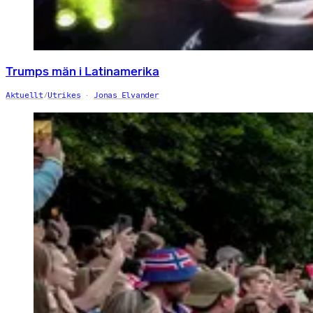
Trumps män i Latinamerika
Aktuellt
/
Utrikes
Jonas Elvander