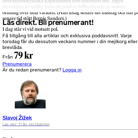
liberaldemokratiska kapitalismen som historiens slut. Ingen
utveckling är möjlig, bara ett gradvis fullbordande av samma
ordning över hela världen. (Han insåg senare sitt misstag och har p
senare tid stött Bernie Sanders.)
Läs direkt. Bli prenumerant!
I dag står vi vid motsatt pol.
Få tillgång till alla artiklar och exklusiva poddavsnitt. Varje
torsdag får du dessutom veckans nummer i din mejlkorg eller
brevlåda.
79 kr
Från
Prenumerera
Är du redan prenumerant?
Logga in
Slavoj Žižek
Läs mer från skribenten