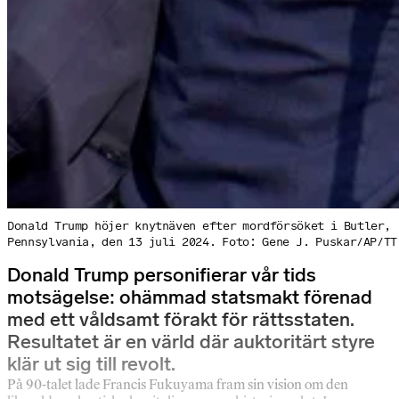
Donald Trump höjer knytnäven efter mordförsöket i Butler,
Pennsylvania, den 13 juli 2024. Foto: Gene J. Puskar/AP/TT
Donald Trump personifierar vår tids
motsägelse: ohämmad statsmakt förenad
med ett våldsamt förakt för rättsstaten.
Resultatet är en värld där auktoritärt styre
klär ut sig till revolt.
På 90-talet lade Francis Fukuyama fram sin vision om den