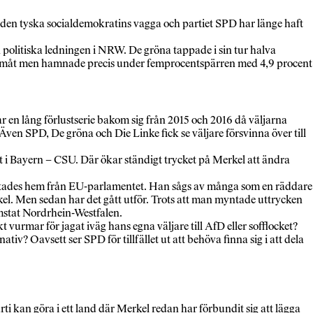
v den tyska socialdemokratins vagga och partiet SPD har länge haft
 politiska ledningen i NRW. De gröna tappade i sin tur halva
framåt men hamnade precis under femprocentspärren med 4,9 procent
r en lång förlustserie bakom sig från 2015 och 2016 då väljarna
ven SPD, De gröna och Die Linke fick se väljare försvinna över till
iet i Bayern – CSU. Där ökar ständigt trycket på Merkel att ändra
ämtades hem från EU-parlamentet. Han sågs av många som en räddare 
kel. Men sedan har det gått utför. Trots att man myntade uttrycken
emstat Nordrhein-Westfalen.
urmar för jagat iväg hans egna väljare till AfD eller sofflocket?
ativ? Oavsett ser SPD för tillfället ut att behöva finna sig i att dela
ti kan göra i ett land där Merkel redan har förbundit sig att lägga