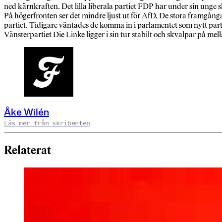
ned kärnkraften. Det lilla liberala partiet FDP har under sin unge sk
På högerfronten ser det mindre ljust ut för AfD. De stora framgångar
partiet. Tidigare väntades de komma in i parlamentet som nytt parti 
Vänsterpartiet Die Linke ligger i sin tur stabilt och skvalpar på mel
Åke Wilén
Läs mer från skribenten
Relaterat