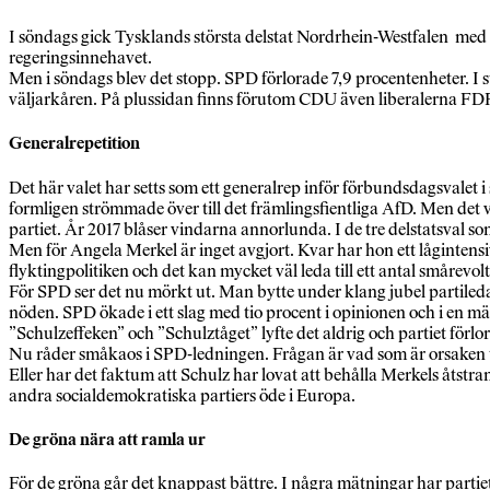
I söndags gick Tysklands största delstat Nordrhein-Westfalen med 1
regeringsinnehavet.
Men i söndags blev det stopp. SPD förlorade 7,9 procentenheter. I
väljarkåren. På plussidan finns förutom CDU även liberalerna FD
Generalrepetition
Det här valet har setts som ett generalrep inför förbundsdagsvalet
formligen strömmade över till det främlingsfientliga AfD. Men det 
partiet. År 2017 blåser vindarna annorlunda. I de tre delstatsval so
Men för Angela Merkel är inget avgjort. Kvar har hon ett lågintensiv
flyktingpolitiken och det kan mycket väl leda till ett antal smårev
För SPD ser det nu mörkt ut. Man bytte under klang jubel partile
nöden. SPD ökade i ett slag med tio procent i opinionen och i en m
”Schulzeffeken” och ”Schulztåget” lyfte det aldrig och partiet förl
Nu råder småkaos i SPD-ledningen. Frågan är vad som är orsaken til
Eller har det faktum att Schulz har lovat att behålla Merkels åtstramni
andra socialdemokratiska partiers öde i Europa.
De gröna nära att ramla ur
För de gröna går det knappast bättre. I några mätningar har partiet