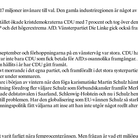
7 miljoner invånare till val. Den gamla industriregionen är något a
 stället ökade kristdemokraterna CDU med 7 procent och tog över den
P och det högerextrema AfD. Vänsterpartiet Die Linke gick också 
 i september och förhoppningarna på en vänstervåg var stora. CDU ha
var inte bara CDU som fick betala för AfD:s osannolika framgångar. Ä
m hållits i år har CDU gått framåt.
t morrande i det egna partiet, och framförallt i det stora systerpart
olter under sommaren.
dare i början av vintern när den föga karismatiske Martin Schulz h
ätning föredrog fler väljare Schulz som förbundskansler framför Mer
orade delstatsvalen i Saarland, Schleswig-Holstein och nu i Schulz h
l problemen. Har den globalisering som EU-vännen Schulz så starkt v
ngspolitik fått väljarna att inse att han inte utgör något reellt altern
 varit farligt nära femprocentgränsen. Men frågan är vad ett miljöpar