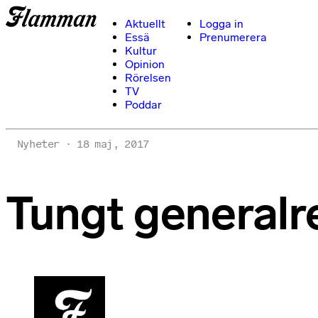
Aktuellt
Logga in
Essä
Prenumerera
Kultur
Opinion
Rörelsen
TV
Poddar
Nyheter
18 maj, 2017
Tungt generalr