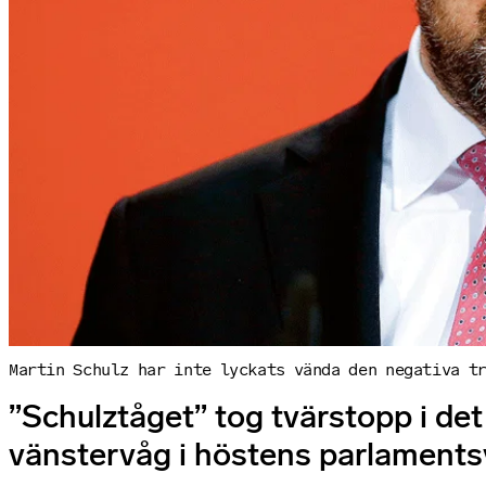
Martin Schulz har inte lyckats vända den negativa t
”Schulztåget” tog tvärstopp i d
vänstervåg i höstens parlamentsval 