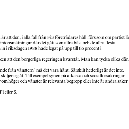
 att den, i alla fall från Fi:s företrädares håll, förs som om partiet l
inionsmätningar där det gått som allra bäst och de allra flesta
in i riksdagen 1988 hade legat på upp till tio procent i
sken att den borgerliga regeringen kvarstår. Man kan tycka olika där,
e från vänstern” må det vara hänt. Särskilt hederligt är det inte.
kiljer sig åt. Till exempel synen på a-kassa och socialförsäkringar
er om höger och vänster är relevanta begrepp eller inte är andra saker
i eller S.