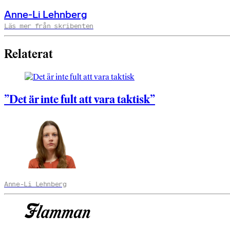
Anne-Li Lehnberg
Läs mer från skribenten
Relaterat
”Det är inte fult att vara taktisk”
Anne-Li Lehnberg