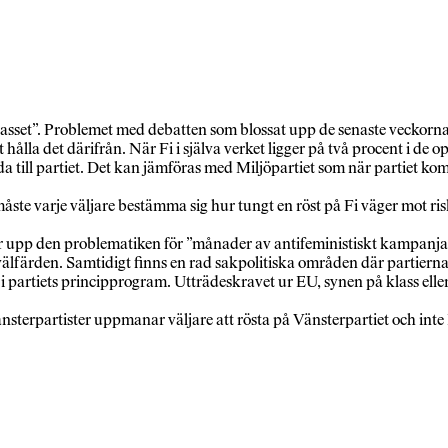
i dasset”. Problemet med debatten som blossat upp de senaste veckorna är
lla det därifrån. När Fi i själva verket ligger på två procent i de op
lda till partiet. Det kan jämföras med Miljöpartiet som när partiet kom 
 måste varje väljare bestämma sig hur tungt en röst på Fi väger mot ri
ar upp den problematiken för ”månader av antifeministiskt kampanjand
välfärden. Samtidigt finns en rad sakpolitiska områden där partierna s
as i partiets principprogram. Utträdeskravet ur EU, synen på klass ell
änsterpartister uppmanar väljare att rösta på Vänsterpartiet och inte F