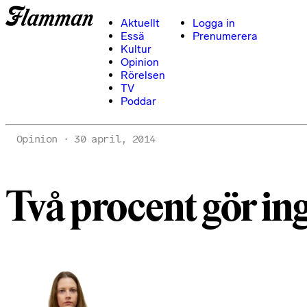
Aktuellt
Logga in
Essä
Prenumerera
Kultur
Opinion
Rörelsen
TV
Poddar
Opinion
30 april, 2014
Två procent gör in