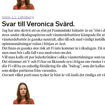
Anne-Li Lehnberg
Svar till Veronica Svärd.
Jag har inte skrivit att en röst på Feministiskt Initiativ är en ”röst 
strax under riksdagsspärren och vänsterdebattörer kämpade för att hå
vänsterdebattör är ganska neutralt, eller till och med vänligt instäl
opinionsmätningar redan i början av året.
Det finns en ganska stor risk att Fi inte kommer in i riksdagen. Då
men man bör i alla fall vara medveten om det.
Vill man kalla ett par ledarkrönikor i olika vänstertidningar som t
Det stämmer att V och Fi har en liknande syn i frågan om vinster i 
där Fi vill ha en enhetlig försäkring för alla ”bidrag”, som det kall
som skiljer partierna från varandra.
Oavsett vilket parti man tycker är bäst är väl ändå det rimliga att v