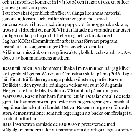
och gränspoliser kommer in i vår kupé och frågar ut oss, en officer
går iväg med våra pass.
I ett obevakat ögonblick försöker vi slänga lite annat material
genom tågfönstret och träffar sånär en gränspolis med
automatvapen i huvet med våra papper. Vi är nog ganska skraja,
trots att vi druckit ett par öl. Vi tittar lättade på varandra när tåget
äntligen rullar på färjan till Trelleborg och vi får åka med.
Jag har KORs (Kommittén för arbetarnas försvar) program
fastnålat i kalsongerna säger Christer och vi skrattar.
Vi lämnar misstänksamma gränsvakter, kollukt och varubrist. Äv
det ett av kommunismens ansikten.
Resan till Polen 1981
kommer tillbaka i mina minnen när jag kliver
av flygplatståget på Warszawa Centralna i slutet på maj 2016. Jag 
här för att träffa den nya unga polska vänstern, partiet Razem.
De äldsta i den nyvalda ledningen verkar var runt 35 år gamla.
Helgen före har de blivit valda av 700 ombud på en kongress i
Warszawa. Razem har bara funnits i ett år. De talar om allt de reda
gjort. De har organiserat protester mot högerregeringens försök att
begränsa demokratin i landet. Det var Razem som genomförde de
stora demonstrationer som fick regeringen att backa om förslaget ti
totalt abortförbud.
Bara i Warszawa samlade de 10 000 som protesterade med
stålgalgar i händerna, för att påminna om de farliga illegala aborte