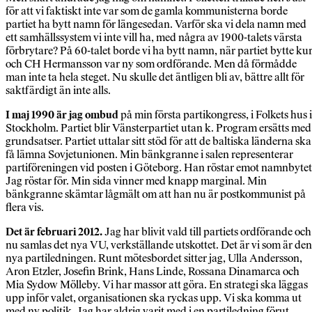
för att vi faktiskt inte var som de gamla kommunisterna borde
partiet ha bytt namn för längesedan. Varför ska vi dela namn med
ett samhällssystem vi inte vill ha, med några av 1900-talets värsta
förbrytare? På 60-talet borde vi ha bytt namn, när partiet bytte ku
och CH Hermansson var ny som ordförande. Men då förmådde
man inte ta hela steget. Nu skulle det äntligen bli av, bättre allt för
saktfärdigt än inte alls.
I maj 1990 är jag ombud
på min första partikongress, i Folkets hus i
Stockholm. Partiet blir Vänsterpartiet utan k. Program ersätts med
grundsatser. Partiet uttalar sitt stöd för att de baltiska länderna ska
få lämna Sovjetunionen. Min bänkgranne i salen representerar
partiföreningen vid posten i Göteborg. Han röstar emot namnbytet
Jag röstar för. Min sida vinner med knapp marginal. Min
bänkgranne skämtar lågmält om att han nu är postkommunist på
flera vis.
Det är februari 2012.
Jag har blivit vald till partiets ordförande och
nu samlas det nya VU, verkställande utskottet. Det är vi som är den
nya partiledningen. Runt mötesbordet sitter jag, Ulla Andersson,
Aron Etzler, Josefin Brink, Hans Linde, Rossana Dinamarca och
Mia Sydow Mölleby. Vi har massor att göra. En strategi ska läggas
upp inför valet, organisationen ska ryckas upp. Vi ska komma ut
med ny politik. Jag har aldrig varit med i en partiledning förut,