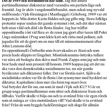
Det är 1989 och Berlinmuren har fallit.
Jag och andra
partimedlemmar diskuterar med varandra om partiets läge och
framtid. Jag är aktiv i ungdomsförbundet, men också ung nyvald
ordförande i Vpk-föreningen i Masthugget i Göteborg. 1989 var ett
hoppets år. Min dotter Karin föddes och jag gifte mig. Stora folklig
protester sopar undan det gamla systemet i öst, och det sker nästan
helt utan våld och död i de flesta länder. Jag har träffat
oppositionella i öst vid flera av de resor jag gjort efter turen till Pole
Unga människor i Prag som lekte katt och råtta med polisen, och
jagades för att de gjort om en mur till ett minnesmonument efter
John Lennons död.
En oppositionell i Östberlin som övervakades av Stasi och som
precis hade släppts ut fängelset. Misstänksamma östtyska tullare
var nära att beslagta den skiva med Frank Zappa som jag och min
bror hade med som present till honom. 1989 hoppas jag att det nu
ska vara den demokratiska socialismens tur, nu när gamla
byråkrater och diktatorer faller. Det var förstås naivt. Själva de
socialistiska orden var för de flesta i öst synonymer med hyckleri o
diktatur. Kapitalism i dess mer råa form tog snart över.
Vad betyder det för oss, oss som är med i Vpk och KU? Vi är en
grupp unga partimedlemmar som sitter och diskuterar fram och
tillbaks. Varför skulle vi böja oss och ta avstånd från vår egen rörel
som så många av våra motståndare vill? Vad skulle vi ta avstånd
från? Från de som byggde fackföreningar och slogs för allmän