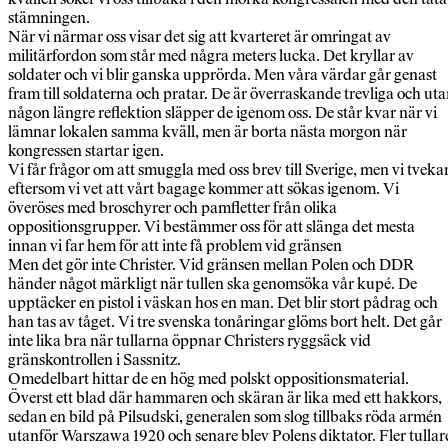
stämningen.
När vi närmar oss visar det sig att kvarteret är omringat av
militärfordon som står med några meters lucka. Det kryllar av
soldater och vi blir ganska upprörda. Men våra värdar går genast
fram till soldaterna och pratar. De är överraskande trevliga och ut
någon längre reflektion släpper de igenom oss. De står kvar när vi
lämnar lokalen samma kväll, men är borta nästa morgon när
kongressen startar igen.
Vi får frågor om att smuggla med oss brev till Sverige, men vi tveka
eftersom vi vet att vårt bagage kommer att sökas igenom. Vi
överöses med broschyrer och pamfletter från olika
oppositionsgrupper. Vi bestämmer oss för att slänga det mesta
innan vi far hem för att inte få problem vid gränsen
Men det gör inte Christer. Vid gränsen mellan Polen och DDR
händer något märkligt när tullen ska genomsöka vår kupé. De
upptäcker en pistol i väskan hos en man. Det blir stort pådrag och
han tas av tåget. Vi tre svenska tonåringar glöms bort helt. Det går
inte lika bra när tullarna öppnar Christers ryggsäck vid
gränskontrollen i Sassnitz.
Omedelbart hittar de en hög med polskt oppositionsmaterial.
Överst ett blad där hammaren och skäran är lika med ett hakkors,
sedan en bild på Pilsudski, generalen som slog tillbaks röda armén
utanför Warszawa 1920 och senare blev Polens diktator. Fler tullar