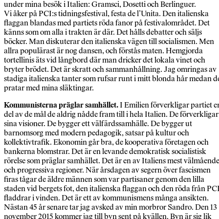
under mina besök i Italien: Gramsci, Dosetti och Berlinguer.
Vi åker på PCI:s tidningsfestival, festa de l’Unita. Den italienska
flaggan blandas med partiets röda fanor på festivalområdet. Det
känns som om alla i trakten är där. Det hålls debatter och säljs
böcker. Man diskuterar den italienska vägen till socialismen. Men
allra populärast är nog dansen, och förstås maten. Hemgjorda
tortellinis äts vid långbord där man dricker det lokala vinet och
bryter brödet. Det är skratt och sammanhållning. Jag omringas av
stadiga italienska tanter som rufsar runt i mitt blonda hår medan d
pratar med mina släktingar.
Kommunisterna präglar samhället.
I Emilien förverkligar partiet e
del av de mål de aldrig nådde fram till i hela Italien. De förverkligar
sina visioner. De bygger ett välfärdssamhälle. De bygger ut
barnomsorg med modern pedagogik, satsar på kultur och
kollektivtrafik. Ekonomin går bra, de kooperativa företagen och
bankerna blomstrar. Det är en levande demokratisk socialistisk
rörelse som präglar samhället. Det är en av Italiens mest välmåend
och progressiva regioner. När årsdagen av segern över fascismen
firas tågar de äldre männen som var partisaner genom den lilla
staden vid bergets fot, den italienska flaggan och den röda från PC
fladdrar i vinden. Det är ett av kommunismens många ansikten.
Nästan 45 år senare tar jag avsked av min morbror Sandro. Den 13
november 2015 kommer jag till byn sent på kvällen. Byn är sig lik