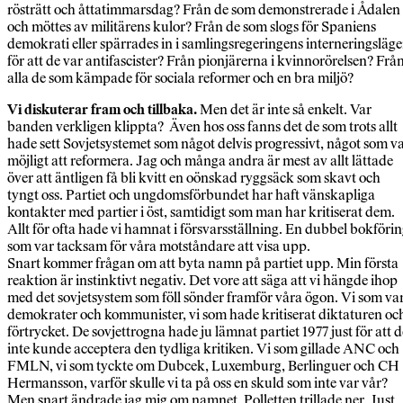
rösträtt och åttatimmarsdag? Från de som demonstrerade i Ådalen
och möttes av militärens kulor? Från de som slogs för Spaniens
demokrati eller spärrades in i samlingsregeringens interneringsläge
för att de var antifascister? Från pionjärerna i kvinnorörelsen? Frå
alla de som kämpade för sociala reformer och en bra miljö?
Vi diskuterar fram och tillbaka.
Men det är inte så enkelt. Var
banden verkligen klippta? Även hos oss fanns det de som trots allt
hade sett Sovjetsystemet som något delvis progressivt, något som v
möjligt att reformera. Jag och många andra är mest av allt lättade
över att äntligen få bli kvitt en oönskad ryggsäck som skavt och
tyngt oss. Partiet och ungdomsförbundet har haft vänskapliga
kontakter med partier i öst, samtidigt som man har kritiserat dem.
Allt för ofta hade vi hamnat i försvarsställning. En dubbel bokföri
som var tacksam för våra motståndare att visa upp.
Snart kommer frågan om att byta namn på partiet upp. Min första
reaktion är instinktivt negativ. Det vore att säga att vi hängde ihop
med det sovjetsystem som föll sönder framför våra ögon. Vi som va
demokrater och kommunister, vi som hade kritiserat diktaturen oc
förtrycket. De sovjettrogna hade ju lämnat partiet 1977 just för att d
inte kunde acceptera den tydliga kritiken. Vi som gillade ANC och
FMLN, vi som tyckte om Dubcek, Luxemburg, Berlinguer och CH
Hermansson, varför skulle vi ta på oss en skuld som inte var vår?
Men snart ändrade jag mig om namnet. Polletten trillade ner. Just