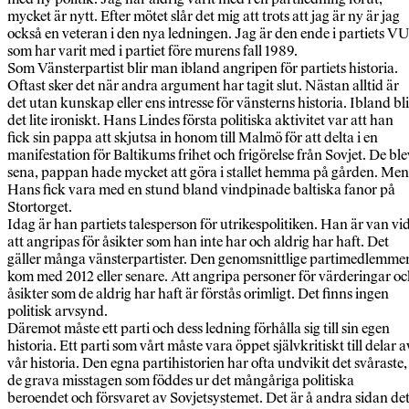
mycket är nytt. Efter mötet slår det mig att trots att jag är ny är jag
också en veteran i den nya ledningen. Jag är den ende i partiets VU
som har varit med i partiet före murens fall 1989.
Som Vänsterpartist blir man ibland angripen för partiets historia.
Oftast sker det när andra argument har tagit slut. Nästan alltid är
det utan kunskap eller ens intresse för vänsterns historia. Ibland bli
det lite ironiskt. Hans Lindes första politiska aktivitet var att han
fick sin pappa att skjutsa in honom till Malmö för att delta i en
manifestation för Baltikums frihet och frigörelse från Sovjet. De ble
sena, pappan hade mycket att göra i stallet hemma på gården. Men
Hans fick vara med en stund bland vindpinade baltiska fanor på
Stortorget.
Idag är han partiets talesperson för utrikespolitiken. Han är van vi
att angripas för åsikter som han inte har och aldrig har haft. Det
gäller många vänsterpartister. Den genomsnittlige partimedlemme
kom med 2012 eller senare. Att angripa personer för värderingar o
åsikter som de aldrig har haft är förstås orimligt. Det finns ingen
politisk arvsynd.
Däremot måste ett parti och dess ledning förhålla sig till sin egen
historia. Ett parti som vårt måste vara öppet självkritiskt till delar a
vår historia. Den egna partihistorien har ofta undvikit det svåraste,
de grava misstagen som föddes ur det mångåriga politiska
beroendet och försvaret av Sovjetsystemet. Det är å andra sidan de