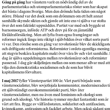
Gång på gång
har vänstern varit en nödvändig del av de
parlamentariska och utomparlamentariska röster som har skapat
det bästa i dagens Sverige. Men den drömde hela tiden om något
större. Ibland var det dock som om drömmen om ett helt annat
samhälle skymde sikten och gjorde att inte ens vi själva var stolta
över det som faktiskt uppnåddes. Partiet var med och byggde ut
barnomsorgen, införde ATP och drev på för en jämställd
föräldraförsäkring. Men att lyfta fram egna framgångar och
reformer ingick länge inte riktigt i självbilden över vilket sorts parti
vi var. Den rörelse som en gång var revolutionär blev de skickligast
och driftigaste reformisterna. Reformister i ordets egentliga mening
att stegvis beskära kapitalets makt över våra liv och vårt samhälle. 
dag är själva uppdelningen mellan revolutionärer och reformister
passerad. I dag går skiljelinjen mellan oss som menar allvar med att
vilja den demokratiska socialismen och de som har blivit
kapitalismens förvaltare.
I maj 2017
fyller Vänsterpartiet 100 år. Vårt parti började som
vänstersocialister, blev sovjetlojala kommunister, moderniserades ti
ett självständigt eurokommunistiskt parti, blev åter
vänstersocialister, men nu även med feminism och ekologi som
grund och ideologi. Vår historia rymmer mycket fantastiskt som är
värt att fira. Bygge av välfärdsstaten, solidaritet och antifascism,
kvinnokamp, antirasism och fackligt arbete. Men också sådant so