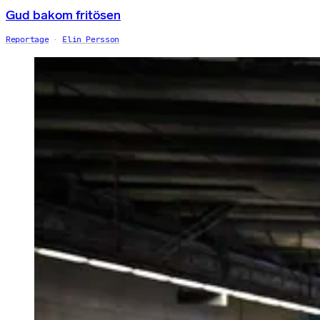
Gud bakom fritösen
Reportage
Elin Persson