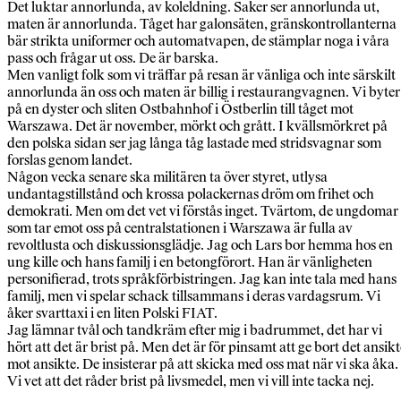
Det luktar annorlunda, av koleldning. Saker ser annorlunda ut,
maten är annorlunda. Tåget har galonsäten, gränskontrollanterna
bär strikta uniformer och automatvapen, de stämplar noga i våra
pass och frågar ut oss. De är barska.
Men vanligt folk som vi träffar på resan är vänliga och inte särskilt
annorlunda än oss och maten är billig i restaurangvagnen. Vi byter
på en dyster och sliten Ostbahnhof i Östberlin till tåget mot
Warszawa. Det är november, mörkt och grått. I kvällsmörkret på
den polska sidan ser jag långa tåg lastade med stridsvagnar som
forslas genom landet.
Någon vecka senare ska militären ta över styret, utlysa
undantagstillstånd och krossa polackernas dröm om frihet och
demokrati. Men om det vet vi förstås inget. Tvärtom, de ungdomar
som tar emot oss på centralstationen i Warszawa är fulla av
revoltlusta och diskussionsglädje. Jag och Lars bor hemma hos en
ung kille och hans familj i en betongförort. Han är vänligheten
personifierad, trots språkförbistringen. Jag kan inte tala med hans
familj, men vi spelar schack tillsammans i deras vardagsrum. Vi
åker svarttaxi i en liten Polski FIAT.
Jag lämnar tvål och tandkräm efter mig i badrummet, det har vi
hört att det är brist på. Men det är för pinsamt att ge bort det ansikt
mot ansikte. De insisterar på att skicka med oss mat när vi ska åka.
Vi vet att det råder brist på livsmedel, men vi vill inte tacka nej.