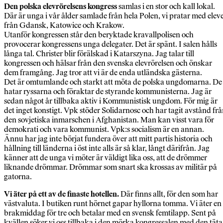
Den polska elevrörelsens kongress
samlas i en stor och kall lokal.
Där är unga i vår ålder samlade från hela Polen, vi pratar med elev
från Gdansk, Katowice och Krakow.
Utanför kongressen står den beryktade kravallpolisen och
provocerar kongressens unga delegater. Det är spänt. I salen hålls
långa tal. Christer blir förälskad i Katarszyna. Jag talar till
kongressen och hälsar från den svenska elevrörelsen och önskar
dem framgång. Jag tror att vi är de enda utländska gästerna.
Det är omtumlande och starkt att möta de polska ungdomarna. De
hatar ryssarna och föraktar de styrande kommunisterna. Jag är
sedan något år tillbaka aktiv i Kommunistisk ungdom. För mig är
det inget konstigt. Vpk stöder Solidarnosc och har tagit avstånd fr
den sovjetiska inmarschen i Afghanistan. Man kan visst vara för
demokrati och vara kommunist. Vpk:s socialism är en annan.
Ännu har jag inte börjat fundera över att mitt partis historia och
hållning till länderna i öst inte alls är så klar, långt därifrån. Jag
känner att de unga vi möter är väldigt lika oss, att de drömmer
liknande drömmar. Drömmar som snart ska krossas av militär på
gatorna.
Vi äter på ett av de finaste hotellen.
Där finns allt, för den som har
västvaluta. I butiken runt hörnet gapar hyllorna tomma. Vi äter en
brakmiddag för tre och betalar med en svensk femtilapp. Sent på
kvällen söker vi oss tillbaka i den mörka kongressalen med den täta