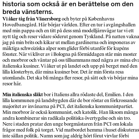
historia som också är en berättelse om den
breda vänsterns.
Vi åker tåg från Vänersborg
och byter på Københavns
Hovedbanegård. Här börjar världen. Efter en tur i avgångshallen
med min pappa och en titt på dess små modelljärnvägar tar vi ett
nytt tåg och reser vidare söderut genom Tyskland. På natten vakn
jag på min brits och kikar ut mellan gardinerna och imponeras av
mäktiga schweiziska alper som glider förbi utanför för kupéns
fönster. När vi kliver av i Bologna på förmiddagen står min moster
och morbror och väntar på oss tillsammans med några av mina elv
italienska kusiner. Vi åker ut på landet och upp på berget med den
lilla klosterbyn, där mina kusiner bor. Det är min första resa
utomlands. Det ska bli många fler resor, på sätt och vis börjar mina
resor här.
Min italienska släkt
bor i Italiens allra rödaste del, Emilien. I den
lilla kommunen på landsbygden där de bor röstar en förkrossande
majoritet av invånarna på PCI, det italienska kommunistpartiet.
Min morbror är också kommunist, och katolik. Han liksom många
andra kombinerar sin radikala politiska övertygelse och sin tro.
Nere i staden pratar den unge borgmästaren från PCI om lokala
frågor med folk på torget. Vid matbordet hemma i huset diskuteras
inte sällan politik. Namn som jag aldrig hört förut virvlar förbi