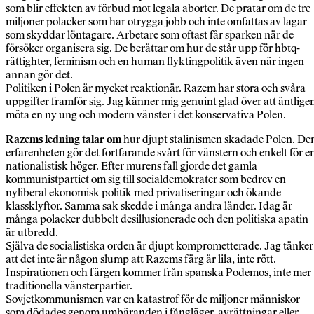
som blir effekten av förbud mot legala aborter. De pratar om de tre
miljoner polacker som har otrygga jobb och inte omfattas av lagar
som skyddar löntagare. Arbetare som oftast får sparken när de
försöker organisera sig. De berättar om hur de står upp för hbtq-
rättighter, feminism och en human flyktingpolitik även när ingen
annan gör det.
Politiken i Polen är mycket reaktionär. Razem har stora och svåra
uppgifter framför sig. Jag känner mig genuint glad över att äntlige
möta en ny ung och modern vänster i det konservativa Polen.
Razems ledning talar om
hur djupt stalinismen skadade Polen. De
erfarenheten gör det fortfarande svårt för vänstern och enkelt för e
nationalistisk höger. Efter murens fall gjorde det gamla
kommunistpartiet om sig till socialdemokrater som bedrev en
nyliberal ekonomisk politik med privatiseringar och ökande
klassklyftor. Samma sak skedde i många andra länder. Idag är
många polacker dubbelt desillusionerade och den politiska apatin
är utbredd.
Själva de socialistiska orden är djupt komprometterade. Jag tänker
att det inte är någon slump att Razems färg är lila, inte rött.
Inspirationen och färgen kommer från spanska Podemos, inte mer
traditionella vänsterpartier.
Sovjetkommunismen var en katastrof för de miljoner människor
som dödades genom umbäranden i fångläger, avrättningar eller