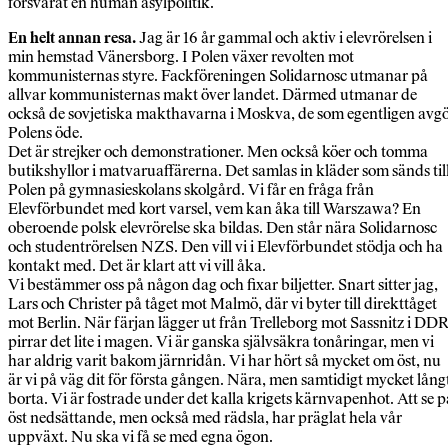
försvarat en human asylpolitik.
En helt annan resa.
Jag är 16 år gammal och aktiv i elevrörelsen i
min hemstad Vänersborg. I Polen växer revolten mot
kommunisternas styre. Fackföreningen Solidarnosc utmanar på
allvar kommunisternas makt över landet. Därmed utmanar de
också de sovjetiska makthavarna i Moskva, de som egentligen avg
Polens öde.
Det är strejker och demonstrationer. Men också köer och tomma
butikshyllor i matvaruaffärerna. Det samlas in kläder som sänds til
Polen på gymnasieskolans skolgård. Vi får en fråga från
Elevförbundet med kort varsel, vem kan åka till Warszawa? En
oberoende polsk elevrörelse ska bildas. Den står nära Solidarnosc
och studentrörelsen NZS. Den vill vi i Elevförbundet stödja och ha
kontakt med. Det är klart att vi vill åka.
Vi bestämmer oss på någon dag och fixar biljetter. Snart sitter jag,
Lars och Christer på tåget mot Malmö, där vi byter till direkttåget
mot Berlin. När färjan lägger ut från Trelleborg mot Sassnitz i DD
pirrar det lite i magen. Vi är ganska självsäkra tonåringar, men vi
har aldrig varit bakom järnridån. Vi har hört så mycket om öst, nu
är vi på väg dit för första gången. Nära, men samtidigt mycket lång
borta. Vi är fostrade under det kalla krigets kärnvapenhot. Att se p
öst nedsättande, men också med rädsla, har präglat hela vår
uppväxt. Nu ska vi få se med egna ögon.