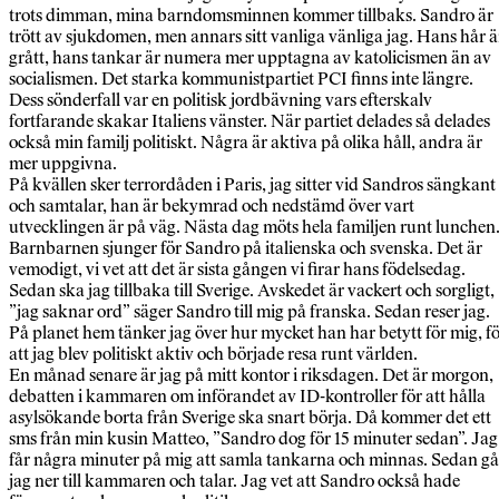
trots dimman, mina barndomsminnen kommer tillbaks. Sandro är
trött av sjukdomen, men annars sitt vanliga vänliga jag. Hans hår ä
grått, hans tankar är numera mer upptagna av katolicismen än av
socialismen. Det starka kommunistpartiet PCI finns inte längre.
Dess sönderfall var en politisk jordbävning vars efterskalv
fortfarande skakar Italiens vänster. När partiet delades så delades
också min familj politiskt. Några är aktiva på olika håll, andra är
mer uppgivna.
På kvällen sker terrordåden i Paris, jag sitter vid Sandros sängkant
och samtalar, han är bekymrad och nedstämd över vart
utvecklingen är på väg. Nästa dag möts hela familjen runt lunchen
Barnbarnen sjunger för Sandro på italienska och svenska. Det är
vemodigt, vi vet att det är sista gången vi firar hans födelsedag.
Sedan ska jag tillbaka till Sverige. Avskedet är vackert och sorgligt,
”jag saknar ord” säger Sandro till mig på franska. Sedan reser jag.
På planet hem tänker jag över hur mycket han har betytt för mig, f
att jag blev politiskt aktiv och började resa runt världen.
En månad senare är jag på mitt kontor i riksdagen. Det är morgon,
debatten i kammaren om införandet av ID-kontroller för att hålla
asylsökande borta från Sverige ska snart börja. Då kommer det ett
sms från min kusin Matteo, ”Sandro dog för 15 minuter sedan”. Jag
får några minuter på mig att samla tankarna och minnas. Sedan gå
jag ner till kammaren och talar. Jag vet att Sandro också hade