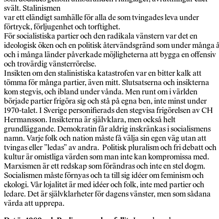
svält. Stalinismen
var ett eländigt samhälle för alla de som tvingades leva under
förtryck, förljugenhet och torftighet.
För socialistiska partier och den radikala vänstern var det en
ideologisk öken och en politisk återvändsgränd som under många 
och i många länder påverkade möjligheterna att bygga en offensiv
och trovärdig vänsterrörelse.
Insikten om den stalinistiska katastrofen var en bitter kalk att
tömma för många partier, även mitt. Slutsatserna och insikterna
kom stegvis, och ibland under vånda. Men runt om i världen
började partier frigöra sig och stå på egna ben, inte minst under
1970-talet. I Sverige personifierads den stegvisa frigörelsen av CH
Hermansson. Insikterna är självklara, men också helt
grundläggande. Demokratin får aldrig inskränkas i socialismens
namn. Varje folk och nation måste få välja sin egen väg utan att
tvingas eller ”ledas” av andra. Politisk pluralism och fri debatt och
kultur är omistliga värden som man inte kan kompromissa med.
Marxismen är ett redskap som förändras och inte en stel dogm.
Socialismen måste förnyas och ta till sig idéer om feminism och
ekologi. Vår lojalitet är med idéer och folk, inte med partier och
ledare. Det är självklarheter för dagens vänster, men som sådana
värda att upprepa.