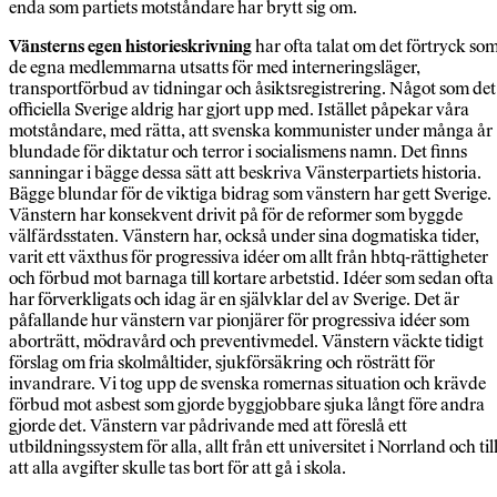
enda som partiets motståndare har brytt sig om.
Vänsterns egen historieskrivning
har ofta talat om det förtryck so
de egna medlemmarna utsatts för med interneringsläger,
transportförbud av tidningar och åsiktsregistrering. Något som det
officiella Sverige aldrig har gjort upp med. Istället påpekar våra
motståndare, med rätta, att svenska kommunister under många år
blundade för diktatur och terror i socialismens namn. Det finns
sanningar i bägge dessa sätt att beskriva Vänsterpartiets historia.
Bägge blundar för de viktiga bidrag som vänstern har gett Sverige.
Vänstern har konsekvent drivit på för de reformer som byggde
välfärdsstaten. Vänstern har, också under sina dogmatiska tider,
varit ett växthus för progressiva idéer om allt från hbtq-rättigheter
och förbud mot barnaga till kortare arbetstid. Idéer som sedan ofta
har förverkligats och idag är en självklar del av Sverige. Det är
påfallande hur vänstern var pionjärer för progressiva idéer som
aborträtt, mödravård och preventivmedel. Vänstern väckte tidigt
förslag om fria skolmåltider, sjukförsäkring och rösträtt för
invandrare. Vi tog upp de svenska romernas situation och krävde
förbud mot asbest som gjorde byggjobbare sjuka långt före andra
gjorde det. Vänstern var pådrivande med att föreslå ett
utbildningssystem för alla, allt från ett universitet i Norrland och til
att alla avgifter skulle tas bort för att gå i skola.