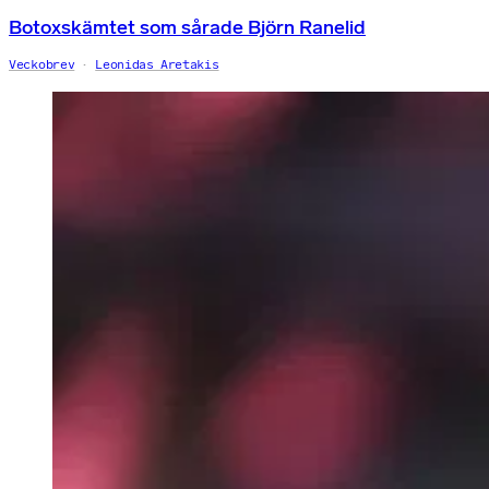
Botoxskämtet som sårade Björn Ranelid
Veckobrev
Leonidas Aretakis