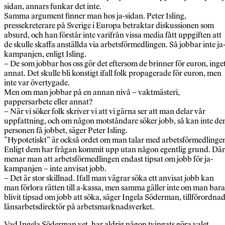
sidan, annars funkar det inte.
Samma argument finner man hos ja-sidan. Peter Isling,
pressekreterare på Sverige i Europa betraktar diskussionen som
absurd, och han förstår inte varifrån vissa media fått uppgiften att
de skulle skaffa anställda via arbetsförmedlingen. Så jobbar inte ja
kampanjen, enligt Isling.
– De som jobbar hos oss gör det eftersom de brinner för euron, inge
annat. Det skulle bli konstigt ifall folk propagerade för euron, men
inte var övertygade.
Men om man jobbar på en annan nivå – vaktmästeri,
pappersarbete eller annat?
– När vi söker folk skriver vi att vi gärna ser att man delar vår
uppfattning, och om någon motståndare söker jobb, så kan inte de
personen få jobbet, säger Peter Isling.
”Hypotetiskt” är också ordet om man talar med arbetsförmedlinge
Enligt dem har frågan kommit upp utan någon egentlig grund. Där
menar man att arbetsförmedlingen endast tipsat om jobb för ja-
kampanjen – inte anvisat jobb.
– Det är stor skillnad. Ifall man vägrar söka ett anvisat jobb kan
man förlora rätten till a-kassa, men samma gäller inte om man bara
blivit tipsad om jobb att söka, säger Ingela Söderman, tillförordna
länsarbetsdirektör på arbetsmarknadsverket.
Vad Ingela Söderman vet, har aldrig någon tvingats göra valet