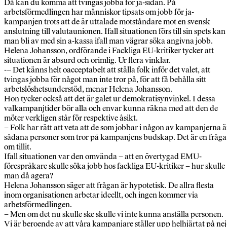
Då kan du komma att tvingas jobba för ja-sidan. På
arbetsförmedlingen har människor tipsats om jobb för ja-
kampanjen trots att de är uttalade motståndare mot en svensk
anslutning till valutaunionen. Ifall situationen förs till sin spets kan
man bli av med sin a-kassa ifall man vägrar söka angivna jobb.
Helena Johansson, ordförande i Fackliga EU-kritiker tycker att
situationen är absurd och orimlig. Ur flera vinklar.
-– Det känns helt oacceptabelt att ställa folk inför det valet, att
tvingas jobba för något man inte tror på, för att få behålla sitt
arbetslöshetsunderstöd, menar Helena Johansson.
Hon tycker också att det är galet ur demokratisynvinkel. I dessa
valkampanjtider bör alla och envar kunna räkna med att den de
möter verkligen står för respektive åsikt.
– Folk har rätt att veta att de som jobbar i någon av kampanjerna ä
sådana personer som tror på kampanjens budskap. Det är en fråga
om tillit.
Ifall situationen var den omvända – att en övertygad EMU-
förespråkare skulle söka jobb hos fackliga EU-kritiker – hur skulle
man då agera?
Helena Johansson säger att frågan är hypotetisk. De allra flesta
inom organisationen arbetar ideellt, och ingen kommer via
arbetsförmedlingen.
– Men om det nu skulle ske skulle vi inte kunna anställa personen.
Vi är beroende av att våra kampanjare ställer upp helhjärtat på nej