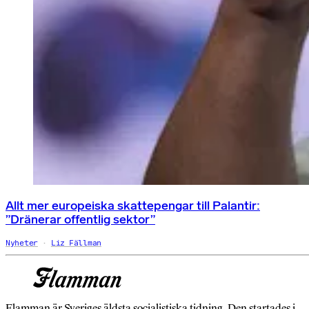
Allt mer europeiska skattepengar till Palantir:
”Dränerar offentlig sektor”
Nyheter
Liz Fällman
Flamman är Sveriges äldsta socialistiska tidning. Den startades i