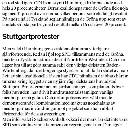
en röd stad igen. CDU som styrt i Hamburg i 10 år backade med
hela 20 procentenheter. Deras koalitionspartner de Gröna fick nöja
sig med 11 procent av rösterna, vilket bedöms som ett dåligt resultat
På andra håll i Tyskland seglar nämligen de Gröna upp som ett av
landets största partier, med resultat mellan 16 och över 20 procent.
Stuttgartprotester
Men valet i Hamburg ger socialdemokraterna ytterligare
självförtroende. Redan i fjol tog SPD, tillsammans med de Gröna,
makten i Tysklands största delstat Nordrhein-Westfalen. Och man
ligger bra till att göra samma sak i den viktiga delstaten Baden-
Würtemberg, där det borgerliga styret ser ut att falla i slutet av mar
I ett av sina traditionella fästen har CDU nämligen drabbats hårt a
turerna kring bygget av en ny järnväg i delstatens huvudstad
Stuttgart. Protesterna mot miljardsatsningen, som planerats över
folks huvuden, har drivit hundratusentals tämligen vanliga
medborgare på gatan. Och det är polisens övervåld mot de
demonstrerande i kombination med maktens nonchalans av
medborgarnas invändningar mot projektet som har rubbat
förtroendet för delstatsregeringen.
Men inför valet i Sachsen-Anhalt, också i det mars, lär det inte vara
SPD som väntas vinna kampen om regeringsmakten. Där ligger