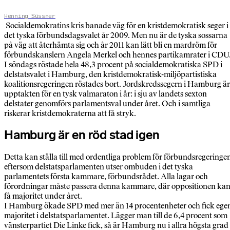
Henning Süssner
Socialdemokratins kris banade väg för en kristdemokratisk seger i
det tyska förbundsdagsvalet år 2009. Men nu är de tyska sossarna
på väg att återhämta sig och år 2011 kan lätt bli en mardröm för
förbundskanslern Angela Merkel och hennes partikamrater i CDU
I söndags röstade hela 48,3 procent på socialdemokratiska SPD i
delstatsvalet i Hamburg, den kristdemokratisk-miljöpartistiska
koalitionsregeringen röstades bort. Jordskredssegern i Hamburg är
upptakten för en tysk valmaraton i år: i sju av landets sexton
delstater genomförs parlamentsval under året. Och i samtliga
riskerar kristdemokraterna att få stryk.
Hamburg är en röd stad igen
Detta kan ställa till med ordentliga problem för förbundsregeringe
eftersom delstatsparlamenten utser ombuden i det tyska
parlamentets första kammare, förbundsrådet. Alla lagar och
förordningar måste passera denna kammare, där oppositionen ka
få majoritet under året.
I Hamburg ökade SPD med mer än 14 procentenheter och fick ege
majoritet i delstatsparlamentet. Lägger man till de 6,4 procent som
vänsterpartiet Die Linke fick, så är Hamburg nu i allra högsta grad