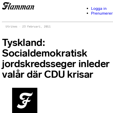
Logga in
Prenumerer
Utrikes
23 februari, 2011
Tyskland:
Socialdemokratisk
jordskredsseger inleder
valår där CDU krisar