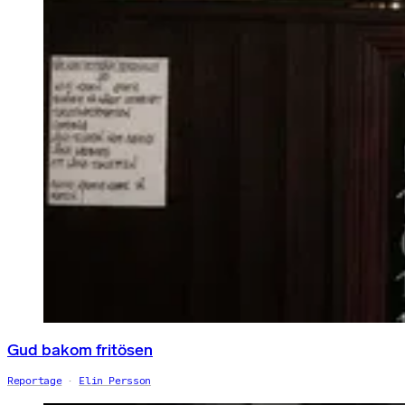
Gud bakom fritösen
Reportage
Elin Persson