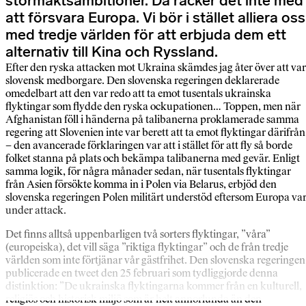
stormaktsambitioner. Då räcker det inte med
att försvara Europa. Vi bör i stället alliera oss
med tredje världen för att erbjuda dem ett
alternativ till Kina och Ryssland.
Efter den ryska attacken mot Ukraina skämdes jag åter över att va
slovensk medborgare. Den slovenska regeringen deklarerade
omedelbart att den var redo att ta emot tusentals ukrainska
flyktingar som flydde den ryska ockupationen… Toppen, men när
Afghanistan föll i händerna på talibanerna proklamerade samma
regering att Slovenien inte var berett att ta emot flyktingar därifrån
– den avancerade förklaringen var att i stället för att fly så borde
folket stanna på plats och bekämpa talibanerna med gevär. Enligt
samma logik, för några månader sedan, när tusentals flyktingar
från Asien försökte komma in i Polen via Belarus, erbjöd den
slovenska regeringen Polen militärt understöd eftersom Europa va
under attack.
Det finns alltså uppenbarligen två sorters flyktingar, ”våra”
(europeiska), det vill säga ”riktiga flyktingar” och de från tredje
världen som inte förtjänar vår gästfrihet. Den slovenska regeringen
publicerade en tweet den 25 februari som tydliggjorde denna
distinktion: ”De ukrainska flyktingarna kommer från en kulturell,
religiös och historisk miljö som är helt annorlunda än den