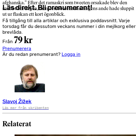
afghanska.” Efter det ramaskri som tweeten orsakade blev den
Läs direkt. Bli prenumerant!
snabbt borttagen, men den obscena sanningens ande hade sluppit
ut ur flaskan ett kort ögonblick.
Få tillgång till alla artiklar och exklusiva poddavsnitt. Varje
torsdag får du dessutom veckans nummer i din mejlkorg eller
brevlåda.
79 kr
Från
Prenumerera
Är du redan prenumerant?
Logga in
Slavoj Žižek
Läs mer från skribenten
Relaterat