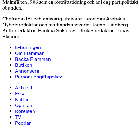
Malmfälten 1906 som en rösträttstidning och är i dag partipolitiskt
obunden.
Chefredaktör och ansvarig utgivare: Leonidas Aretakis ·
Nyhetsredaktör och marknadsansvarig: Jacob Lundberg ·
Kulturredaktör: Paulina Sokolow · Utrikesredaktör: Jonas
Elvander
E-tidningen
Om Flamman
Backa Flamman
Butiken
Annonsera
Personuppgiftspolicy
Aktuellt
Essä
Kultur
Opinion
Rörelsen
TV
Poddar