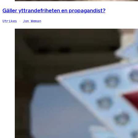
Gäller yttrandefriheten en propagandist?
Utrikes
Jon Weman