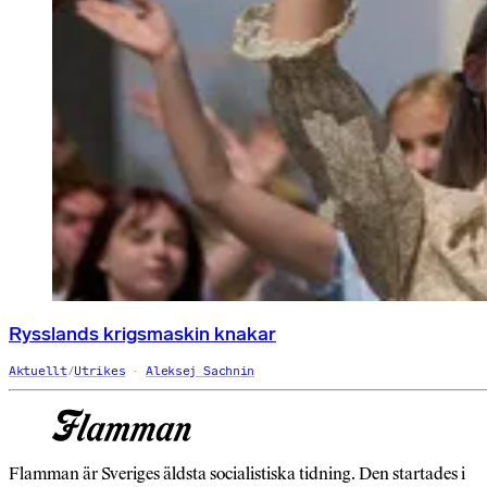
Rysslands krigsmaskin knakar
Aktuellt
/
Utrikes
Aleksej Sachnin
Flamman är Sveriges äldsta socialistiska tidning. Den startades i