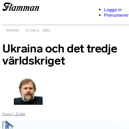
Logga in
Prenumerer
Nyheter
11 mars, 2022
Ukraina och det tredje
världskriget
Slavoj Žižek