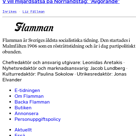
V vill miljardsatsa på Norrlandståg: ”Avgörande”
Inrikes
Liz Fällman
Flamman är Sveriges äldsta socialistiska tidning. Den startades i
Malmfälten 1906 som en rösträttstidning och är i dag partipolitiskt
obunden.
Chefredaktör och ansvarig utgivare: Leonidas Aretakis ·
Nyhetsredaktör och marknadsansvarig: Jacob Lundberg ·
Kulturredaktör: Paulina Sokolow · Utrikesredaktör: Jonas
Elvander
E-tidningen
Om Flamman
Backa Flamman
Butiken
Annonsera
Personuppgiftspolicy
Aktuellt
Essä