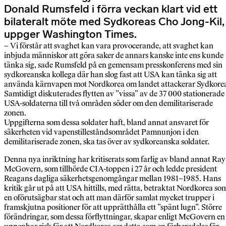
Donald Rumsfeld i förra veckan klart vid ett
bilateralt möte med Sydkoreas Cho Jong-Kil,
uppger Washington Times.
– Vi förstår att svaghet kan vara provocerande, att svaghet kan
inbjuda människor att göra saker de annars kanske inte ens kunde
tänka sig, sade Rumsfeld på en gemensam presskonferens med sin
sydkoreanska kollega där han slog fast att USA kan tänka sig att
använda kärnvapen mot Nordkorea om landet attackerar Sydkore
Samtidigt diskuterades flytten av ”vissa” av de 37 000 stationerade
USA-soldaterna till två områden söder om den demilitariserade
zonen.
Uppgifterna som dessa soldater haft, bland annat ansvaret för
säkerheten vid vapenstilleståndsområdet Pamnunjon i den
demilitariserade zonen, ska tas över av sydkoreanska soldater.
Denna nya inriktning har kritiserats som farlig av bland annat Ray
McGovern, som tillhörde CIA-toppen i 27 år och ledde president
Reagans dagliga säkerhetsgenomgångar mellan 1981–1985. Hans
kritik går ut på att USA hittills, med rätta, betraktat Nordkorea so
en oförutsägbar stat och att man därför samlat mycket trupper i
framskjutna positioner för att upprätthålla ett ”spänt lugn”. Större
förändringar, som dessa förflyttningar, skapar enligt McGovern en