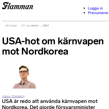
Logga in
Prenumerer
Utrikes
27 november, 2003
USA-hot om kärnvapen
mot Nordkorea
Jonas Thunberg
USA är redo att använda kärnvapen mot
Nordkorea. Det gjorde försvarsminister