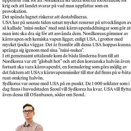
uppenbar risk för att Nordkorea ser detta som en förberedelse för
krig och att landet svarar på vad man uppfattar som en
provokation.
Det spända lugnet riskerar att destabiliseras.
USA har på senaste tiden satsat mycket resurser på utvecklingen a
så kallade ”mini-nukes” med små kärnvapenladdningar som gör at
man inte ska dra sig för att använda dem. Nordkoreas gömmor av
kärnvapen och kemiska vapen ligger, enligt USA, i grottor med
mycket tjocka väggar. Det är framför allt dessa USA hoppas kunna
spränga sig igenom med sina ”mini-nukes”.
I ett gemensamt uttalande kom de båda länderna fram till att
Nordkorea var ett ”globalt hot” och att den koreanska halvön även
fortsatt ska vara kärnvapenfri, en formulering som görs möjlig av
det faktum att USA:s kärnvapenmissiler till stor del finns på u-båta
runt omkring halvön.
Sydkorea var oense med USA på en punkt. De 1 000 soldater som i
dag finns i huvudstaden Seoul vill Sydkorea ha kvar. USA vill flytta
även dessa till OSanbasen, söder om Seoul.