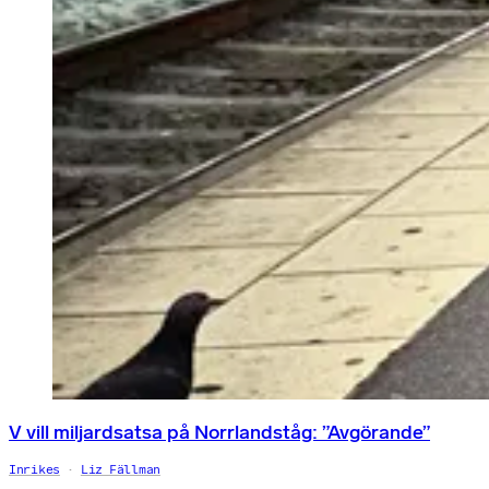
V vill miljardsatsa på Norrlandståg: ”Avgörande”
Inrikes
Liz Fällman