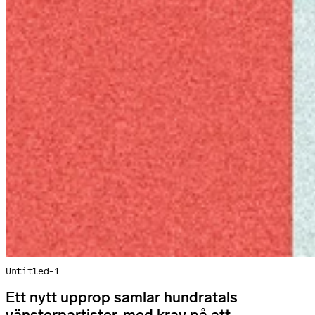
Untitled-1
Ett nytt upprop samlar hundratals