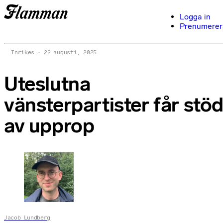
Logga in
Prenumerer
Inrikes
22 augusti, 2025
Uteslutna
vänsterpartister får stö
av upprop
Jacob Lundberg