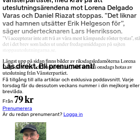
vänsterpartister, med krav på att
uteslutningsärendena mot Lorena Delgado
Varas och Daniel Riazat stoppas. ”Det liknar
vad hamnen utsätter Erik Helgeson för”,
säger undertecknaren Lars Henriksson.
”Vi accepterar inte att två av våra mest kämpande röster tystas”, st
det i det brev som lades ut under fredagsmiddagen på sajten
stoppauteslutningarna.se.
Längst upp på sidan finns bilder av riksdagsledamöterna Lorena
Läs direkt. Bli prenumerant!
Delgado Varas och Daniel Riazat, som sedan i onsdags hotas av
uteslutning från Vänsterpartiet.
Få tillgång till alla artiklar och exklusiva poddavsnitt. Varje
torsdag får du dessutom veckans nummer i din mejlkorg eller
brevlåda.
79 kr
Från
Prenumerera
Är du redan prenumerant?
Logga in