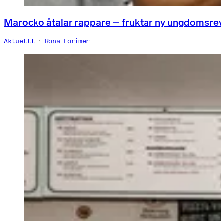
Marocko åtalar rappare – fruktar ny ungdomsre
Aktuellt
Rona Lorimer