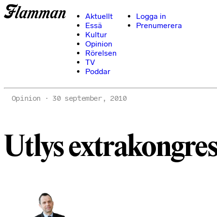
Aktuellt
Logga in
Essä
Prenumerera
Kultur
Opinion
Rörelsen
TV
Poddar
Opinion
30 september, 2010
Utlys extrakongres