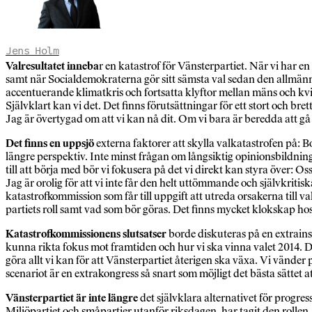
Jens Holm
Valresultatet inneba
r en katastrof för Vänsterpartiet. När vi har 
samt när Socialdemokraterna gör sitt sämsta val sedan den allmänna r
accentuerande klimatkris och fortsatta klyftor mellan mäns och kv
Självklart kan vi det. Det finns förutsättningar för ett stort och bre
Jag är övertygad om att vi kan nå dit. Om vi bara är beredda att gå 
Det finns en uppsjö
externa faktorer att skylla valkatastrofen på: 
längre perspektiv. Inte minst frågan om långsiktig opinionsbildni
till att börja med bör vi fokusera på det vi direkt kan styra över: Os
Jag är orolig för att vi inte får den helt uttömmande och självkritis
katastrofkommission som får till uppgift att utreda orsakerna till 
partiets roll samt vad som bör göras. Det finns mycket klokskap hos
Katastrofkommissionens slutsatser
borde diskuteras på en extrainsa
kunna rikta fokus mot framtiden och hur vi ska vinna valet 2014. De
göra allt vi kan för att Vänsterpartiet återigen ska växa. Vi vänder p
scenariot är en extrakongress så snart som möjligt det bästa sättet a
Vänsterpartiet är inte längre
det självklara alternativet för progre
Miljöpartiet och småpartier utanför riksdagen, har tagit den rollen.