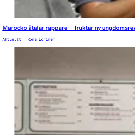
Marocko åtalar rappare – fruktar ny ungdomsre
Aktuellt
Rona Lorimer