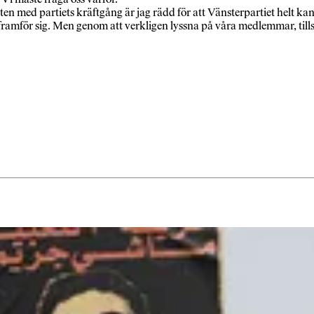
botten med partiets kräftgång är jag rädd för att Vänsterpartiet helt ka
t framför sig. Men genom att verkligen lyssna på våra medlemmar, til