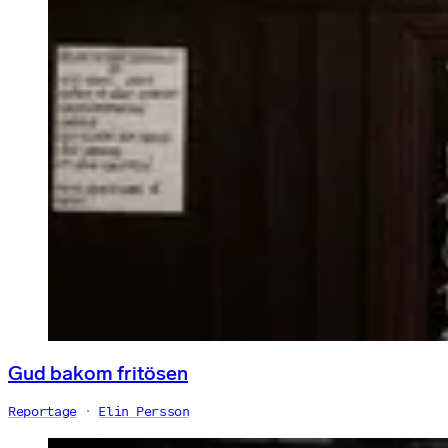
Gud bakom fritösen
Reportage
Elin Persson