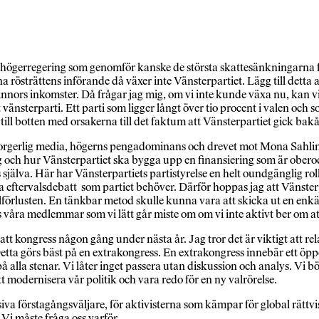
en högerregering som genomför kanske de största skattesänkningarna 
östrättens införande då växer inte Vänsterpartiet. Lägg till detta at
innors inkomster. Då frågar jag mig, om vi inte kunde växa nu, kan 
tt vänsterparti. Ett parti som ligger långt över tio procent i valen och 
till botten med orsakerna till det faktum att Vänsterpartiet gick bakåt
Borgerlig media, högerns pengadominans och drevet mot Mona Sahlin. Al
ng och hur Vänsterpartiet ska bygga upp en finansiering som är obero
s själva. Här har Vänsterpartiets partistyrelse en helt oundgänglig roll
ka eftervalsdebatt som partiet behöver. Därför hoppas jag att Vänsterpa
valförlusten. En tänkbar metod skulle kunna vara att skicka ut en enk
 våra medlemmar som vi lätt går miste om om vi inte aktivt ber om att
tt kongress någon gång under nästa år. Jag tror det är viktigt att rela
tta görs bäst på en extrakongress. En extrakongress innebär ett öppet
å alla stenar. Vi låter inget passera utan diskussion och analys. Vi bör
tt modernisera vår politik och vara redo för en ny valrörelse.
ssiva förstagångsväljare, för aktivisterna som kämpar för global rättv
 Vi måste fråga oss varför.