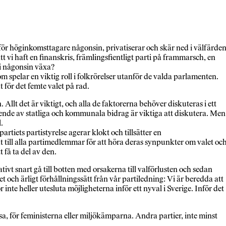
för höginkomsttagare någonsin, privatiserar och skär ned i välfärde
t vi haft en finanskris, främlingsfientligt parti på frammarsch, en
vi någonsin växa?
som spelar en viktig roll i folkrörelser utanför de valda parlamenten.
 för det femte valet på rad.
lt det är viktigt, och alla de faktorerna behöver diskuteras i ett
ende av statliga och kommunala bidrag är viktiga att diskutera. Men
.
rtiets partistyrelse agerar klokt och tillsätter en
ät till alla partimedlemmar för att höra deras synpunkter om valet oc
 få ta del av den.
tivt snart gå till botten med orsakerna till valförlusten och sedan
 och ärligt förhållningssätt från vår partiledning: Vi är beredda att
 inte heller utesluta möjligheterna inför ett nyval i Sverige. Inför det
isa, för feministerna eller miljökämparna. Andra partier, inte minst