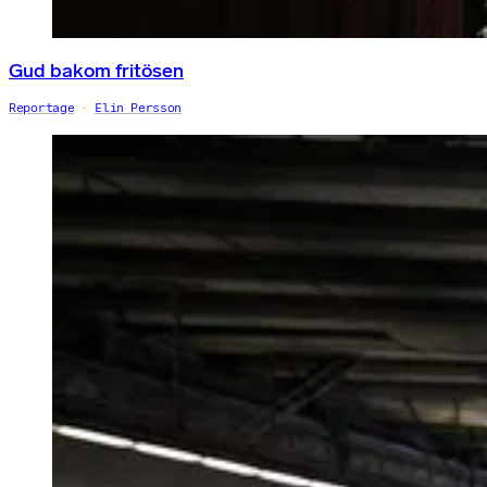
Gud bakom fritösen
Reportage
Elin Persson