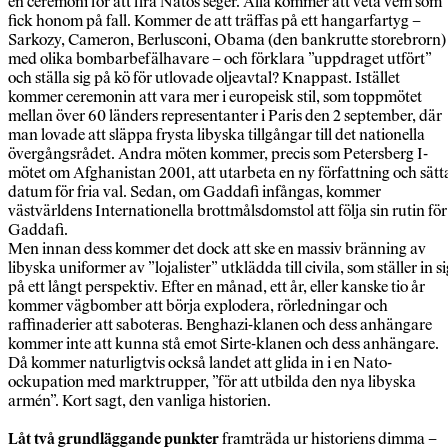
en ceremoni för att fira Natos seger. Alla kommer att veta vem som
fick honom på fall. Kommer de att träffas på ett hangarfartyg –
Sarkozy, Cameron, Berlusconi, Obama (den bankrutte storebrorn)
med olika bombarbefälhavare – och förklara ”uppdraget utfört”
och ställa sig på kö för utlovade oljeavtal? Knappast. Istället
kommer ceremonin att vara mer i europeisk stil, som toppmötet
mellan över 60 länders representanter i Paris den 2 september, där
man lovade att släppa frysta libyska tillgångar till det nationella
övergångsrådet. Andra möten kommer, precis som Petersberg I-
mötet om Afghanistan 2001, att utarbeta en ny författning och sätt
datum för fria val. Sedan, om Gaddafi infångas, kommer
västvärldens Internationella brottmålsdomstol att följa sin rutin för
Gaddafi.
Men innan dess kommer det dock att ske en massiv bränning av
libyska uniformer av ”lojalister” utklädda till civila, som ställer in si
på ett långt perspektiv. Efter en månad, ett år, eller kanske tio år
kommer vägbomber att börja explodera, rörledningar och
raffinaderier att saboteras. Benghazi-klanen och dess anhängare
kommer inte att kunna stå emot Sirte-klanen och dess anhängare.
Då kommer naturligtvis också landet att glida in i en Nato-
ockupation med marktrupper, ”för att utbilda den nya libyska
armén”. Kort sagt, den vanliga historien.
Låt två grundläggande punkter
framträda ur historiens dimma –