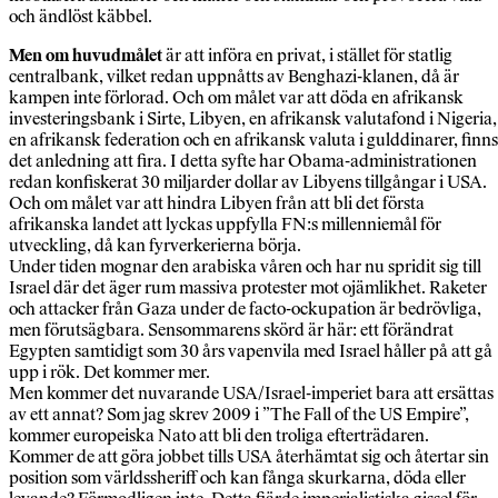
och ändlöst käbbel.
Men om huvudmålet
är att införa en privat, i stället för statlig
centralbank, vilket redan uppnåtts av Benghazi-klanen, då är
kampen inte förlorad. Och om målet var att döda en afrikansk
investeringsbank i Sirte, Libyen, en afrikansk valutafond i Nigeria,
en afrikansk federation och en afrikansk valuta i gulddinarer, finns
det anledning att fira. I detta syfte har Obama-administrationen
redan konfiskerat 30 miljarder dollar av Libyens tillgångar i USA.
Och om målet var att hindra Libyen från att bli det första
afrikanska landet att lyckas uppfylla FN:s millenniemål för
utveckling, då kan fyrverkerierna börja.
Under tiden mognar den arabiska våren och har nu spridit sig till
Israel där det äger rum massiva protester mot ojämlikhet. Raketer
och attacker från Gaza under de facto-ockupation är bedrövliga,
men förutsägbara. Sensommarens skörd är här: ett förändrat
Egypten samtidigt som 30 års vapenvila med Israel håller på att gå
upp i rök. Det kommer mer.
Men kommer det nuvarande USA/Israel-imperiet bara att ersättas
av ett annat? Som jag skrev 2009 i ”The Fall of the US Empire”,
kommer europeiska Nato att bli den troliga efterträdaren.
Kommer de att göra jobbet tills USA återhämtat sig och återtar sin
position som världssheriff och kan fånga skurkarna, döda eller