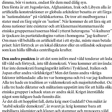
dimma, bör vi notera, endast för dem med dålig syn.
Den första är att Jugoslavien, Afghanistan, Irak och Libyen alla är
artificiella konstruktioner av globala arkitekter besatta av att färga
in ”nationalstater” på världskartorna. De tror att medborgarna i
stater med en färg utgör en ”nation”. När kommer de att lära sig att
dessa nationer inte existerar och att klanernas/stammarnas/de
etniska gruppernas/rasernas blod i ytterst heterogena ”vi-kulturer”
är tjockare än partietideologins vatten i homogena ”jag-kulturer”.
Om man vill behålla en artificiell stat i ett stycke, måste man betala
priset: hårt förtryck av en lokal diktator eller en utländsk ockupant
som kan hålla tillbaka centrifugala krafter.
Den andra punkten
är att det som införs med våld tenderar att led
till våld och förtryck, inte till demokrati. Vissa kommer att invända
Har inte demokrati framgångsrikt införts i Tyskland, Italien och
Japan efter andra världskriget? Men det fanns andra viktiga
faktorer inblandade: alla tre var homogena och två var jag-kulturer
Alla tre hade en tradition av valdemokrati och majoritetsbeslut. O
i alla tre hade diktatur och militarism uppstått inte för att hålla olik
etniska grupper i schack utan av andra skäl. Kriget återställde
något som tidigare hade funnits där.
Är det då ett hopplöst fall, detta krig mot Gaddafi? Om målet är
”stabil sekulär demokrati”, är svaret ja: krig kommer bara att
mobilisera islamister och klaner och stammar och provocera våld