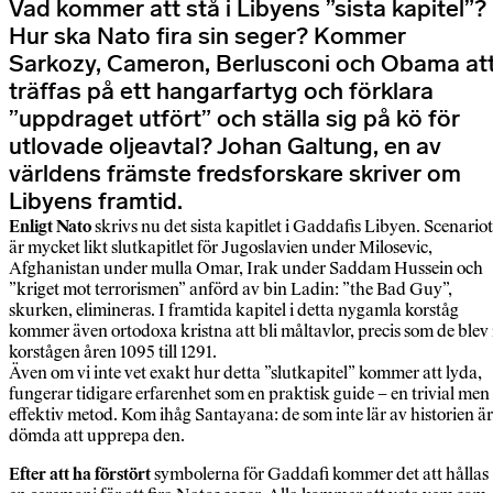
Vad kommer att stå i Libyens ”sista kapitel”?
Hur ska Nato fira sin seger? Kommer
Sarkozy, Cameron, Berlusconi och Obama at
träffas på ett hangarfartyg och förklara
”uppdraget utfört” och ställa sig på kö för
utlovade oljeavtal? Johan Galtung, en av
världens främste fredsforskare skriver om
Libyens framtid.
Enligt Nato
skrivs nu det sista kapitlet i Gaddafis Libyen. Scenariot
är mycket likt slutkapitlet för Jugoslavien under Milosevic,
Afghanistan under mulla Omar, Irak under Saddam Hussein och
”kriget mot terrorismen” anförd av bin Ladin: ”the Bad Guy”,
skurken, elimineras. I framtida kapitel i detta nygamla korståg
kommer även ortodoxa kristna att bli måltavlor, precis som de blev 
korstågen åren 1095 till 1291.
Även om vi inte vet exakt hur detta ”slutkapitel” kommer att lyda,
fungerar tidigare erfarenhet som en praktisk guide – en trivial men
effektiv metod. Kom ihåg Santayana: de som inte lär av historien är
dömda att upprepa den.
Efter att ha förstört
symbolerna för Gaddafi kommer det att hållas