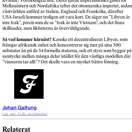
levande? Förmodligen inte. Detta fjärde imperialistiska gissel för
Mellanöstern och Nordafrika (efter det ottomanska imperiet, seda
västvärlden anförd av Italien, England och Frankrike, därefter
USA-Israel) kommer troligen att vara kort. De säger nu ”Libyen är
inte Irak”, precis som de sa ”Irak är inte Vietnam”, och det finns
skillnader, men likheterna är överväldigande.
Så vad kommer härnäst?
Kanske ett decentraliserat Libyen, som
främjar afrikansk enhet och koncentrerar sig mer på sina 500
substater än på de 54 formella staterna, och ett styre som bygger på
samtycke mellan många delar istället för den västliga modellen där
”vinnaren tar allt”? Det skulle vara en mycket bättre lösning.
Johan Galtung
Läs mer från skribenten
Relaterat