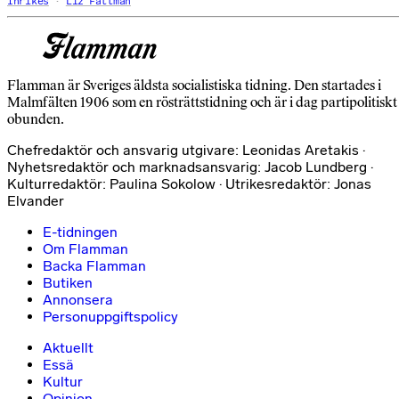
Inrikes
Liz Fällman
Flamman är Sveriges äldsta socialistiska tidning. Den startades i
Malmfälten 1906 som en rösträttstidning och är i dag partipolitiskt
obunden.
Chefredaktör och ansvarig utgivare: Leonidas Aretakis ·
Nyhetsredaktör och marknadsansvarig: Jacob Lundberg ·
Kulturredaktör: Paulina Sokolow · Utrikesredaktör: Jonas
Elvander
E-tidningen
Om Flamman
Backa Flamman
Butiken
Annonsera
Personuppgiftspolicy
Aktuellt
Essä
Kultur
Opinion