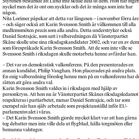
Styrelsen bestämde att Lund inte skulle dela ut dem. Hon har inge
nyckel men det är ont om nycklar och det är många som inte har
någon.
Nita Lorimer påpekar att detta var längesen – i november förra åre
– och säger också att Karin Svensson Smith är välkommen till alla
medlemsmöten precis som alla andra. Detta understryker också
Daniel Sestrajcic, som satt i valberedningen då Vänsterpartiet
Skåne skulle utse sina riksdagskandidater 2002, och var en av dem
som förespråkade Karin Svensson Smith. Att de som inte ville se
Svensson Smith i riksdagen skulle motarbeta henne avfärdar han.
– Det var en demokratisk valkonferens. På den presenterades en
annan kandidat, Philip Vaughan. Hon placerades på andra plats.
En enig valberedning föreslog henne men på en valkonferens har d
rätten att göra andra val.
Karin Svensson Smith valdes in i riksdagen med hjälp av
personkryss. Att hon nu är Vänsterpartiet Skånes riksdagsledamot
respekteras i partiarbetet, menar Daniel Sestrajcic, och tar som
exempel när han själv arbetade som projektanställd inför EU-
parlamentsvalet i våras.
– Det Karin Svensson Smith gjorde mycket klart var att han gärna
tog debatter men inte ville dela ut flygblad, hålla torgmöten eller
bemanna valstugor.