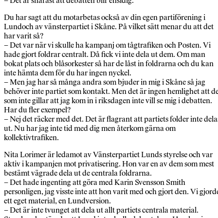
– Det är snarast att debatten blir ensidig.
Du har sagt att du motarbetas också av din egen partiförening i
Lundoch av vänsterpartiet i Skåne. På vilket sätt menar du att det
har varit så?
– Det var när vi skulle ha kampanj om tågtrafiken och Posten. Vi
hade gjort foldrar centralt. Då fick vi inte dela ut dem. Om man
bokat plats och blåsorkester så har de låst in foldrarna och du kan
inte hämta dem för du har ingen nyckel.
– Men jag har så många andra som bjuder in mig i Skåne så jag
behöver inte partiet som kontakt. Men det är ingen hemlighet att d
som inte gillar att jag kom in i riksdagen inte vill se mig i debatten.
Har du fler exempel?
– Nej det räcker med det. Det är flagrant att partiets folder inte dela
ut. Nu har jag inte tid med dig men återkom gärna om
kollektivtrafiken.
Nita Lorimer är ledamot av Vänsterpartiet Lunds styrelse och var
aktiv i kampanjen mot privatisering. Hon var en av dem som mest
bestämt vägrade dela ut de centrala foldrarna.
– Det hade ingenting att göra med Karin Svensson Smith
personligen, jag visste inte att hon varit med och gjort den. Vi gjord
ett eget material, en Lundversion.
– Det är inte tvunget att dela ut allt partiets centrala material.