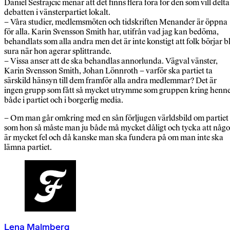
Daniel Sestrajcic menar att det finns flera fora för den som vill delta 
debatten i vänsterpartiet lokalt.
– Våra studier, medlemsmöten och tidskriften Menander är öppna
för alla. Karin Svensson Smith har, utifrån vad jag kan bedöma,
behandlats som alla andra men det är inte konstigt att folk börjar bl
sura när hon agerar splittrande.
– Vissa anser att de ska behandlas annorlunda. Vägval vänster,
Karin Svensson Smith, Johan Lönnroth – varför ska partiet ta
särskild hänsyn till dem framför alla andra medlemmar? Det är
ingen grupp som fått så mycket utrymme som gruppen kring henne
både i partiet och i borgerlig media.
– Om man går omkring med en sån förljugen världsbild om partiet
som hon så måste man ju både må mycket dåligt och tycka att någo
är mycket fel och då kanske man ska fundera på om man inte ska
lämna partiet.
Lena Malmberg