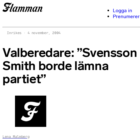
Logga in
Prenumerer
Inrikes
4 november, 2004
Valberedare: ”Svensson
Smith borde lämna
partiet”
Lena Malmberg