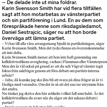
– De delade inte ut mina foldrar.
Karin Svensson Smith har vid flera tillfällen
sagt att hon motarbetas av vänsterpartiet
och sin partiförening i Lund. En av dem som
förespråkade henne som riksdagsledamot,
Daniel Sestrajcic, säger nu att hon borde
överväga att lämna partiet.
– Vi har till alla våra arrangemang bjudit in partiledningen, säger
Karin Svensson Smith. Men det tycks finnas en överenskommelse
att inte delta.
Karin Svensson Smith menar att hon inte haft genomslag om
kollektivtrafikens avreglering, varken i Flamman eller Vänsterpress
Men det är väl också på grund av att du och Vägval vänster tagit
fokus från sakfrågor genom att föra debatt om partiets interna
arbete?
– Jaha, då kanske jag ska låta bli att svara på dina frågor så är vi
färdiga med varandra. Om det är så att det ena tar utrymme från
det andra.
Nu tänker jag skriva den här artikeln i vilket fall som helst. Är det
kollektivtrafiken du avser när du säger att det saknas debatt i
partiet?