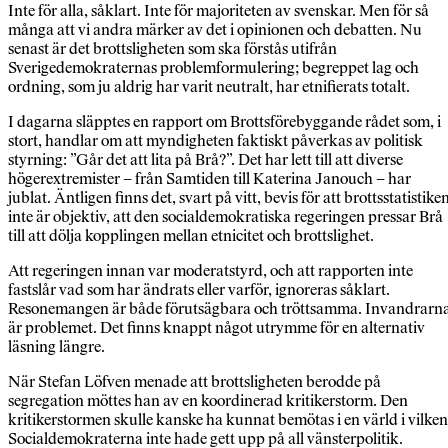
Inte för alla, såklart. Inte för majoriteten av svenskar. Men för så
många att vi andra märker av det i opinionen och debatten. Nu
senast är det brottsligheten som ska förstås utifrån
Sverigedemokraternas problemformulering; begreppet lag och
ordning, som ju aldrig har varit neutralt, har etnifierats totalt.
I dagarna släpptes en rapport om Brottsförebyggande rådet som, i
stort, handlar om att myndigheten faktiskt påverkas av politisk
styrning: ”Går det att lita på Brå?”. Det har lett till att diverse
högerextremister – från Samtiden till Katerina Janouch – har
jublat. Äntligen finns det, svart på vitt, bevis för att brottsstatistike
inte är objektiv, att den socialdemokratiska regeringen pressar Brå
till att dölja kopplingen mellan etnicitet och brottslighet.
Att regeringen innan var moderatstyrd, och att rapporten inte
fastslår vad som har ändrats eller varför, ignoreras såklart.
Resonemangen är både förutsägbara och tröttsamma. Invandrarn
är problemet. Det finns knappt något utrymme för en alternativ
läsning längre.
När Stefan Löfven menade att brottsligheten berodde på
segregation möttes han av en koordinerad kritikerstorm. Den
kritikerstormen skulle kanske ha kunnat bemötas i en värld i vilken
Socialdemokraterna inte hade gett upp på all vänsterpolitik.