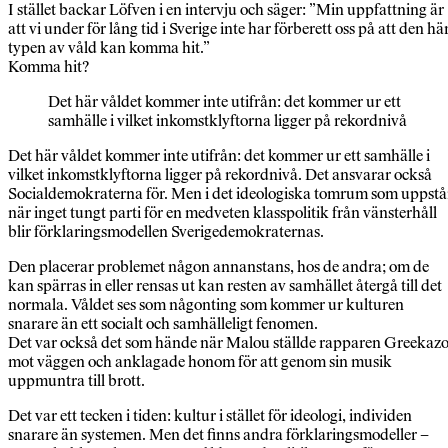
I stället backar Löfven i en intervju och säger: ”Min uppfattning är
att vi under för lång tid i Sverige inte har förberett oss på att den hä
typen av våld kan komma hit.”
Komma hit?
Det här våldet kommer inte utifrån: det kommer ur ett
samhälle i vilket inkomstklyftorna ligger på rekordnivå
Det här våldet kommer inte utifrån: det kommer ur ett samhälle i
vilket inkomstklyftorna ligger på rekordnivå. Det ansvarar också
Socialdemokraterna för. Men i det ideologiska tomrum som uppstå
när inget tungt parti för en medveten klasspolitik från vänsterhåll
blir förklaringsmodellen Sverigedemokraternas.
Den placerar problemet någon annanstans, hos de andra; om de
kan spärras in eller rensas ut kan resten av samhället återgå till det
normala. Våldet ses som någonting som kommer ur kulturen
snarare än ett socialt och samhälleligt fenomen.
Det var också det som hände när Malou ställde rapparen Greekaz
mot väggen och anklagade honom för att genom sin musik
uppmuntra till brott.
Det var ett tecken i tiden: kultur i stället för ideologi, individen
snarare än systemen. Men det finns andra förklaringsmodeller –