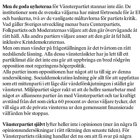
Men de goda nyheterna
för Vänsterpartiet stannar inte där. De
institutioner som de svenska väljarna har minst förtroende för är 
och bankerna, två av de vanligaste måltavlorna för partiets kritik.
Vad gäller Sveriges utveckling menar bara Centerpartiets,
Folkpartiets och Moderaternas väljare att den går övervägande åt
rätt håll. Alla andra partiers väljare anser att den går åt fel håll,
inklusive Kristdemokraternas.
Men om man vänder på frågeställningen är det tvärtom en rätt
nedslående läsning. Alla dessa vänsteråsikter har ju lett till ett
partiklimat där det inte ens går att uppbringa en bred rödgrön
opposition mot regeringens högerpolitik.
Alla partier inom oppositionen har något att ta till sig av denna
undersökning. Socialdemokratins ledning gör allt för att uppfattas
som ett mittenparti i ett läge där värdeförskjutningen i stället går
vänsterut. Miljöpartiet säger rakt ut att de hellre samarbetar med
något av alliansens partier än med Vänsterpartiet och tar kraftigt
avstånd från det som cirka 60 procent av deras väljare tycker, det
vill säga att de privata vinsterna ur den gemensamt finansierade
välfärden bör stoppas.
Vänsterpartiet självt
lyfter heller inte i opinionen (mer än några få
opinionsundersökningar i rätt riktning den senaste tiden). För
Vänsterpartiets räkning handlar det nu om att få svar på några