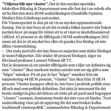
”Väljarna blir mer vänster”.
Det är den mycket opartiska
tidskriften Riksdag & Departement som slår fast det i en rubrik efte
att ha läst den stora SOM-underökningen (Samhälle Opinion
Medier) från Göteborgs universitet.
För Vänsterpartiet är den på ett vis en mycket uppmuntrande
läsning. Det är inte bara så att det svenska folket massivt står bako
partiets krav på stopp för rätten att ta ut vinst ur skattefinansierad
välfärd. 62 procent av de tillfrågade i SOM-undersökningen 2012
anser att det är ett mycket bra eller ett ganska bra förslag att inte
tillåta vinstutdelning.
– Det enda parti där det inte finns en majoritet som stöder förslage
är inom Folkpartiet. Där stöder 48 procent förslaget, säger en
förvånad professor Lennart Nilsson till TT.
Det är dessutom så att antalet tillfrågade som väljer att definiera sig
som ”vänster” ökar markant medan antalet som ser sig själva som
”höger” minskar. På ett par år har ”höger” minskat från sin
toppnotering 44 till 36 procent, ”vänster” har ökat från 31 till 34
procent. Vänster knappar alltså in, inte bara i praktisk politik utan
till och med som politisk definition. Det sista är intressant för det
borde rimligtvis göra det lättare att rösta på att parti med begreppe
”vänster” i namnet, åtminstone borde det inte vara ett hinder. ”Året
undersökning visar på ett uppsving för det som brukar kallas
traditionell vänsterpolitik”, sammanfattar Riksdag & Departement