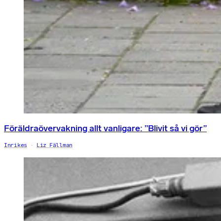
Föräldraövervakning allt vanligare: ”Blivit så vi gör”
Inrikes
Liz Fällman