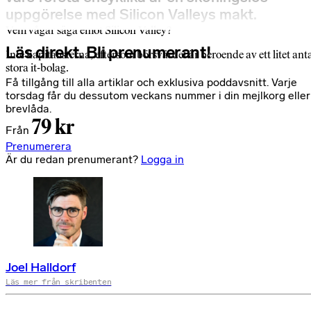
uppgörelse med Silicon Valleys makt.
Vem vågar säga emot Silicon Valley?
Läs direkt. Bli prenumerant!
Inte kapitalisterna, eftersom börsvärdet är beroende av ett litet ant
stora it-bolag.
Få tillgång till alla artiklar och exklusiva poddavsnitt. Varje
torsdag får du dessutom veckans nummer i din mejlkorg eller
brevlåda.
79 kr
Från
Prenumerera
Är du redan prenumerant?
Logga in
Joel Halldorf
Läs mer från skribenten