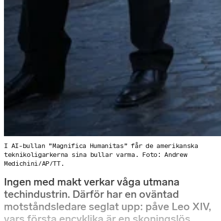
I AI-bullan ”Magnifica Humanitas” får de amerikanska
teknikoligarkerna sina bullar varma. Foto: Andrew
Medichini/AP/TT.
Ingen med makt verkar våga utmana
techindustrin. Därför har en oväntad
motståndsledare seglat upp: påve Leo XIV,
vars första encyklika är en skoningslös