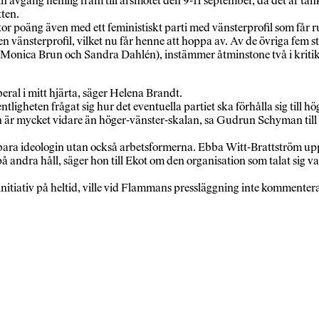
avgång hemlig fram till årsmötet den 9-11 september, då det är tänkt a
tten.
or poäng även med ett feministiskt parti med vänsterprofil som får ru
n vänsterprofil, vilket nu får henne att hoppa av. Av de övriga fem 
onica Brun och Sandra Dahlén), instämmer åtminstone två i kritiken
beral i mitt hjärta, säger Helena Brandt.
ligheten frågat sig hur det eventuella partiet ska förhålla sig till h
en är mycket vidare än höger-vänster-skalan, sa Gudrun Schyman til
e bara ideologin utan också arbetsformerna. Ebba Witt-Brattström up
 på andra håll, säger hon till Ekot om den organisation som talat sig
itiativ på heltid, ville vid Flammans pressläggning inte kommente