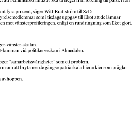
tt Feministiskt initiativ ska ta steget från förening till parti. Hon
nt fyra procent, säger Witt-Brattström till SvD.
styrelsemedlemmar som i tisdags uppgav till Ekot att de lämnar
 mot vänsterprofileringen, enligt en rundringning som Ekot gjort.
öger-vänster-skalan.
l Flamman vid politikerveckan i Almedalen.
pger ”samarbetssvårigheter” som ett problem.
 varm om att bryta ner de gängse patriarkala hierarkier som präglar
ra avhoppen.