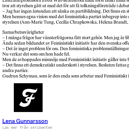
Litteraturprofessorn Ebba Witt-Brattström hade först tänkt hålla sin 
tror att styrelsen gått ut med det för att få tolkningsföreträde i deba
– Jag har ingen åstundan att sänka en partibildning. Det finns en st
Men hennes egna vision med det feministiska partiet inbegrep inte e
styrelsen (Ann-Marie Tung, Cecilia Chrapkowska, Helena Brandt, M
Samarbetssvårigheter
– I många frågor har vänsterfrågorna fått stort gehör. Men jag är li
Ända sedan bildandet av Feministiskt initiativ har den svenska offent
– Det är inget problem för oss. Den feministiska problemställning
Nu verkar det som om hon hade fel.
Men de avhoppades missnöje med Feministiskt initiativ gäller int
– Det finns ett demokratiskt underskott i styrelsen. Besluten fattas
andra partier.
Gudrun Schyman, som är den enda som arbetar med Feministiskt in
Lena Gunnarsson
Läs mer från skribenten