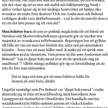
och rättvisa, blir man inte snarare skitförbannad, på ren svenska,
när det visar sig att en stor och stabil och folkhemstrygg bank i
själva verket ägnar sig åt det sjaskiga hantverket att hjälpa rika
svenskar att smita från skatten? Och om Andersson och Bolund
verkligen skulle vara skitförbannade – vad är det då som får dem a
tro att det inte passar sig att visa det?
Man behöver bara
ett uns av politisk magkänsla för att förstå att
Nordeas och Skatteverkschefernas agerande gör en mycket stor
majoritet av svenskarna urförbannade. Regeringen har ett gyllene
till fälle att visa att man har förstått det, sätta ord på människors
känslor – bara visa att man håller med. Kanske på ett språk som
människor pratar dessutom. Vem pratar så där som Andersson och
Bolund? ”Jag är djupt bekymrad över att du sparkade mig på
smalbenet”? Alltför många politiker gör sig en föreställning att de
inte får låta som människor.
Det är inga ord som gör att man behöver hålla för
öronen på små barn, direkt.
Ungefär samtidigt som Per Bolund var ”djupt bekymrad” i radio
släntrade jag ut från ett lunchföredrag med historikern Jens
Ljunggren på stadsarkivet i Stockholm. Det handlade om hur
socialdemokratin bildat opinion genom att väcka känslor.
Agitatorerna ”erövrade vreden”, hjälpte arbetarna att formulera v