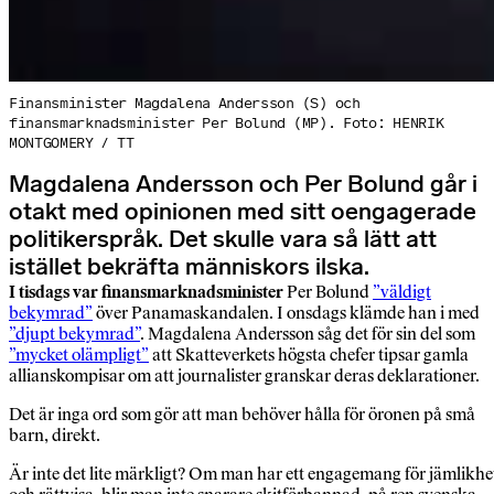
Finansminister Magdalena Andersson (S) och
finansmarknadsminister Per Bolund (MP). Foto: HENRIK
MONTGOMERY / TT
Magdalena Andersson och Per Bolund går i
otakt med opinionen med sitt oengagerade
politikerspråk. Det skulle vara så lätt att
istället bekräfta människors ilska.
I tisdags var finansmarknadsminister
Per Bolund
”väldigt
bekymrad”
över Panamaskandalen. I onsdags klämde han i med
”djupt bekymrad”
. Magdalena Andersson såg det för sin del som
”mycket olämpligt”
att Skatteverkets högsta chefer tipsar gamla
allianskompisar om att journalister granskar deras deklarationer.
Det är inga ord som gör att man behöver hålla för öronen på små
barn, direkt.
Är inte det lite märkligt? Om man har ett engagemang för jämlikhe