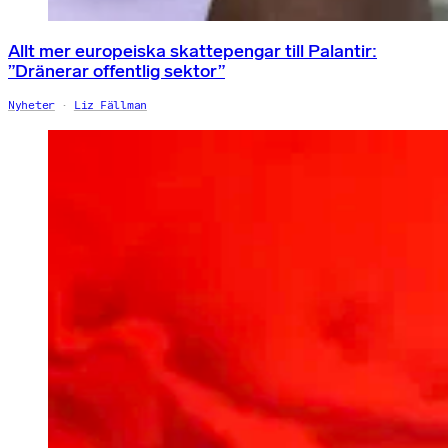
Allt mer europeiska skattepengar till Palantir:
”Dränerar offentlig sektor”
Nyheter
Liz Fällman