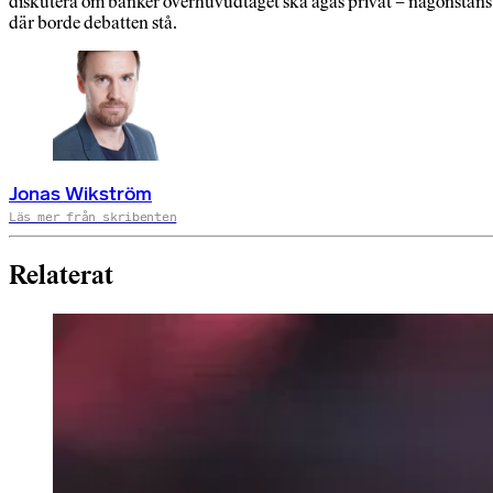
diskutera om banker överhuvudtaget ska ägas privat – någonstans
där borde debatten stå.
Jonas Wikström
Läs mer från skribenten
Relaterat