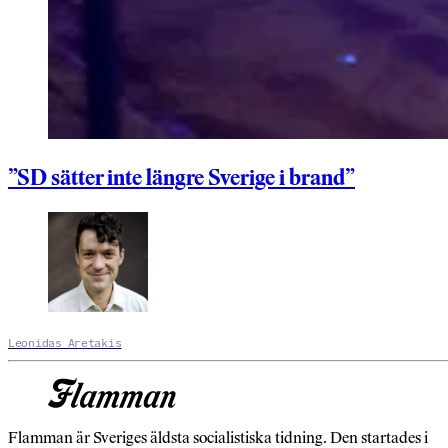
”SD sätter inte längre Sverige i brand”
Leonidas Aretakis
Flamman är Sveriges äldsta socialistiska tidning. Den startades i