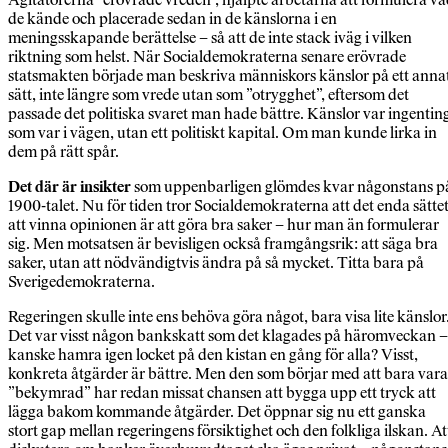
de kände och placerade sedan in de känslorna i en
meningsskapande berättelse – så att de inte stack iväg i vilken
riktning som helst. När Socialdemokraterna senare erövrade
statsmakten började man beskriva människors känslor på ett anna
sätt, inte längre som vrede utan som ”otrygghet”, eftersom det
passade det politiska svaret man hade bättre. Känslor var ingentin
som var i vägen, utan ett politiskt kapital. Om man kunde lirka in
dem på rätt spår.
Det där är insikter
som uppenbarligen glömdes kvar någonstans p
1900-talet. Nu för tiden tror Socialdemokraterna att det enda sätte
att vinna opinionen är att göra bra saker – hur man än formulerar
sig. Men motsatsen är bevisligen också framgångsrik: att säga bra
saker, utan att nödvändigtvis ändra på så mycket. Titta bara på
Sverigedemokraterna.
Regeringen skulle inte ens behöva göra något, bara visa lite känslor
Det var visst någon bankskatt som det klagades på häromveckan –
kanske hamra igen locket på den kistan en gång för alla? Visst,
konkreta åtgärder är bättre. Men den som börjar med att bara vara
”bekymrad” har redan missat chansen att bygga upp ett tryck att
lägga bakom kommande åtgärder. Det öppnar sig nu ett ganska
stort gap mellan regeringens försiktighet och den folkliga ilskan. At