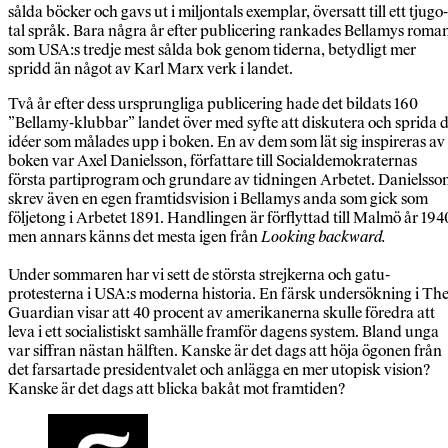
sålda böcker och gavs ut i miljon­tals exemplar, över­satt till ett tjugo­
tal språk. Bara några år efter publicering rankades Bellamys roma
som USA:s tredje mest sålda bok genom tiderna, betydligt mer
spridd än något av Karl Marx verk i landet.
Två år efter dess ursprungliga publicering hade det bildats 160
”Bellamy-klubbar” landet över med syfte att diskutera och sprida 
idéer som målades upp i boken. En av dem som lät sig inspireras av
boken var Axel Danielsson, författare till Social­­demokraternas
första parti­­program och grundare av tidningen Arbetet. Danielsso
skrev även en egen framtidsvision i Bellamys anda som gick som
följetong i Arbetet 1891. Handlingen är förflyttad till Malmö år 194
men annars känns det mesta igen från
Looking backward.
Under sommaren har vi sett de största strejkerna och gatu­
protesterna i USA:s moderna historia. En färsk undersökning i Th
Guardian visar att 40 procent av amerikanerna skulle föredra att
leva i ett socialistiskt samhälle framför dagens system. Bland unga
var siffran nästan hälften. Kanske är det dags att höja ögonen från
det fars­artade president­valet och anlägga en mer utopisk vision?
Kanske är det dags att blicka bakåt mot framtiden?