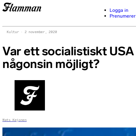
Logga in
Prenumerer
Kultur
2 november, 2020
Var ett socialistiskt USA
någonsin möjligt?
Mats Kejonen