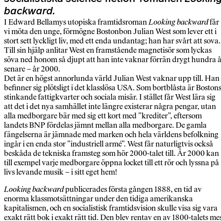
backward.
I Edward Bellamys utopiska framtids­roman
Looking backward
får
vi möta den unge, förmögne Bostonbon Julian West som lever ett i
stort sett lyckligt liv, med ett enda undantag; han har svårt att sova.
Till sin hjälp anlitar West en fram­stående magnetisör som lyckas
söva ned honom så djupt att han inte vaknar förrän drygt hundra 
senare – år 2000.
Det är en högst annorlunda värld Julian West vaknar upp till. Han
befinner sig plötsligt i det klasslösa USA. Som bort­blåsta är Boston
stinkande fattig­kvarter och sociala misär. I stället får West lära sig
att det i det nya sam­hället inte längre existerar några pengar, utan
alla med­borgare bär med sig ett kort med ”krediter”, efter­som
landets BNP fördelas jämnt mellan alla med­borgare. De gamla
fängelserna är jämnade med marken och hela världens befolkning
ingår i en enda stor ”industriell armé”. West får naturligtvis också
beskåda de tekniska fram­steg som hör 2000-­­talet till. År 2000 kan
till exempel varje med­borgare öppna locket till ett rör och lyssna på
livs levande musik – i sitt eget hem!
Looking backward
publicerades första gången 1888, en tid av
enorma klass­mot­sättningar under den tidiga amerikanska
kapitalismen, och en socialistisk framtids­vision skulle visa sig vara
exakt rätt bok i exakt rätt tid. Den blev rentav en av 1800-talets me