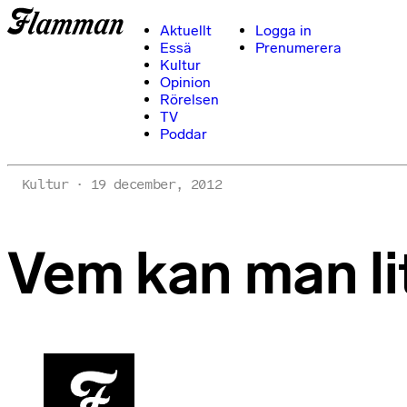
Aktuellt
Logga in
Essä
Prenumerera
Kultur
Opinion
Rörelsen
TV
Poddar
Kultur
19 december, 2012
Vem kan man li