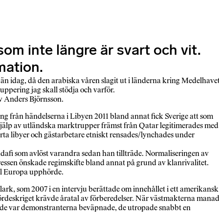
om inte längre är svart och vit.
mation.
 än idag, då den arabiska våren slagit ut i länderna kring Medelhavet
ppering jag skall stödja och varför.
v Anders Björnsson.
ing från händelserna i Libyen 2011 bland annat fick Sverige att som
hjälp av utländska marktrupper främst från Qatar legitimerades med
rta libyer och gästarbetare etniskt rensades/lynchades under
dafi som avlöst varandra sedan han tillträde. Normaliseringen av
ressen önskade regimskifte bland annat på grund av klanrivalitet.
ill Europa upphörde.
lark, som 2007 i en intervju berättade om innehållet i ett amerikansk
nbördeskriget krävde åratal av förberedelser. När västmakterna mana
 skede var demonstranterna beväpnade, de utropade snabbt en