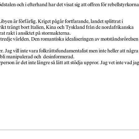
alen och i efterhand har det visat sig att offren för rebellstyrkorna
yen är förfärlig. Kriget pågår fortfarande, landet splittrat i
ikt trängt bort Italien, Kina och Tyskland från de nordafrikanska
at rakt i ansiktet på stormakterna.
es tredje världen. Den romantiska idealiseringen av motståndsrörelsen
r. Jag vill inte vara folkrättsfundamentalist men inte heller att några
ler bli manipulerad och desinformerad.
erson är det inte längre så lätt att stödja uppror. Jag vet inte vad ja