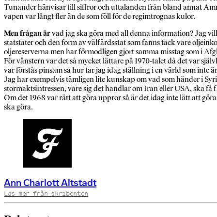
Tunander hänvisar till siffror och uttalanden från bland annat Amne
vapen var långt fler än de som föll för de regimtrognas kulor.
Men frågan är
vad jag ska göra med all denna information? Jag vill 
statstater och den form av välfärdsstat som fanns tack vare oljei
oljereserverna men har förmodligen gjort samma misstag som i Afgha
För vänstern var det så mycket lättare på 1970-talet då det var sjä
var förstås pinsam så hur tar jag idag ställning i en värld som inte ä
Jag har exempelvis tämligen lite kunskap om vad som händer i Syrien, 
stormaktsintressen, vare sig det handlar om Iran eller USA, ska få fä
Om det 1968 var rätt att göra uppror så är det idag inte lätt att göra
ska göra.
Ann Charlott Altstadt
Läs mer från skribenten