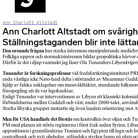
Ann Charlott Altstadt
Ann Charlott Altstadt om svårighet
Ställningstaganden blir inte lät
Den oroande frågan
hur starka intressens manipulerande mediebrus 
Folkliga uppror och stormaktsintressen bildar geopolitiska härvor d
Därför är det i djup vanmakt jag läser Ola Tunanders
Libyenkrigets
Tunander är forskningsprofessor
vid fredsforskningsinstitutet PRI
enda västliga icke Nato-land delta i störtandet av Muammar Gadda
hjälp av falska anklagelser om massvåldtäkter, stundande folkmord
förespegling att de var legoknektar.
Enligt Tunander var interventionen av Libyen ett klassiskt koloni
förbindelserna mellan Gaddafi och väst, under 2000-talet, användes
Starka libyska grupper motsatte sig även landets orientering mot 
Men för USA handlade det förstås
om kontrollen över oljan och Tun
PM med planen att störta regimerna i först Irak sedan Syrien, Liba
oppositionen i grannländerna Tunisien och Egypten till lugn och fr
centralbank och nytt oljebolag, utländska styrkor fanns på plats och