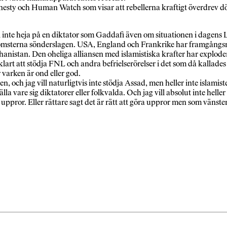
sty och Human Watch som visar att rebellerna kraftigt överdrev dödst
inte heja på en diktator som Gaddafi även om situationen i dagens Lib
nkomsterna sönderslagen. USA, England och Frankrike har framgångsr
nistan. Den oheliga alliansen med islamistiska krafter har exploder
lvklart att stödja FNL och andra befrielserörelser i det som då kallad
r varken är ond eller god.
och jag vill naturligtvis inte stödja Assad, men heller inte islamiste
lla vare sig diktatorer eller folkvalda. Och jag vill absolut inte hel
 uppror. Eller rättare sagt det är rätt att göra uppror men som vänsterp