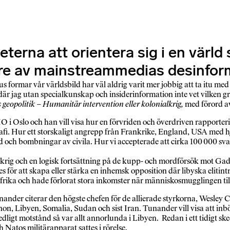
erna att orientera sig i en värld s
tare av mainstreammedias desinfor
formar vår världsbild har väl aldrig varit mer jobbig att ta itu med
är jag utan specialkunskap och insiderinformation inte vet vilken gru
 geopolitik – Humanitär intervention eller kolonialkrig,
med förord a
O i Oslo och han vill visa hur en förvriden och överdriven rapporter
fi. Hur ett storskaligt angrepp från Frankrike, England, USA med 
 och bombningar av civila. Hur vi accepterade att cirka 100 000 sva
alkrig och en logisk fortsättning på de kupp- och mordförsök mot Gad
 för att skapa eller stärka en inhemsk opposition där libyska elitint
Afrika och hade förlorat stora inkomster när människosmugglingen t
ander citerar den högste chefen för de allierade styrkorna, Wesley C
non, Libyen, Somalia, Sudan och sist Iran. Tunander vill visa att i
edligt motstånd så var allt annorlunda i Libyen. Redan i ett tidigt
 Natos militärapparat sattes i rörelse.