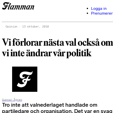
Logga in
Prenumerer
Opinion
13 oktober, 2010
Vi förlorar nästa val också o
vi inte ändrar vår politik
Gunnar Ågren
Tro inte att valnederlaget handlade om
partiledare och organisation. Det var en svag