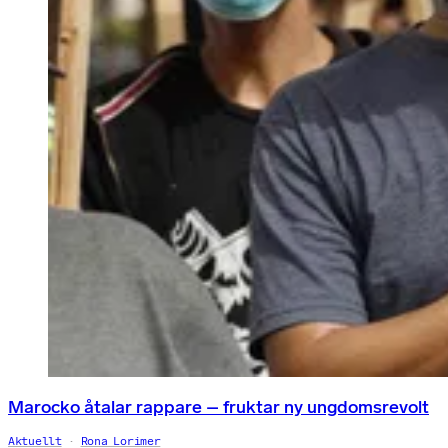
Marocko åtalar rappare – fruktar ny ungdomsrevolt
Aktuellt
Rona Lorimer