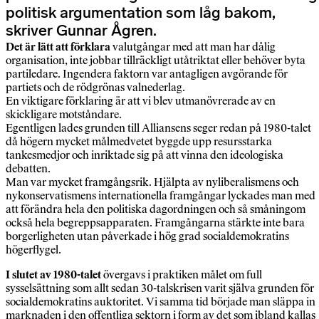
politisk argumentation som låg bakom,
skriver Gunnar Ågren.
Det är lätt att förklara
valutgångar med att man har dålig
organisation, inte jobbar tillräckligt utåtriktat eller behöver byta
partiledare. Ingendera faktorn var antagligen avgörande för
partiets och de rödgrönas valnederlag.
En viktigare förklaring är att vi blev utmanövrerade av en
skickligare motståndare.
Egentligen lades grunden till Alliansens seger redan på 1980-talet
då högern mycket målmedvetet byggde upp resursstarka
tankesmedjor och inriktade sig på att vinna den ideologiska
debatten.
Man var mycket framgångsrik. Hjälpta av nyliberalismens och
nykonservatismens internationella framgångar lyckades man med
att förändra hela den politiska dagordningen och så småningom
också hela begreppsapparaten. Framgångarna stärkte inte bara
borgerligheten utan påverkade i hög grad socialdemokratins
högerflygel.
I slutet av 1980-talet
övergavs i praktiken målet om full
sysselsättning som allt sedan 30-talskrisen varit själva grunden för
socialdemokratins auktoritet. Vi samma tid började man släppa in
marknaden i den offentliga sektorn i form av det som ibland kallas