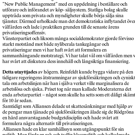
”New Public Management” med en uppdelning i beställare och
utförare och införandet av köp- säljsystem. Statliga bolag skulle
uppträda som privata och myndigheter skulle börja sälja sina
tjänster. Därmed urholkade man det demokratiska inflytandet öve
välfärden och lade i praktiken grunden till de senaste årens
privatiseringsoffensiv.
Vänsterpartiet och liksom många socialdemokrater gjorde förvisso
starkt motstånd mot både nyliberala tankegångar och
privatiseringar men vi har haft svårt att formulera en
sammanhängande motstrategi. Vi har talat väl om välfärden men v
har svårt att diskutera dess innehåll och långsiktiga finansiering.
Detta utnyttjades
av högern. Reinfeldt kunde bygga vidare på den
tidigare regeringens åtstramningar av sjukförsäkringen och cynisk
tala om arbetslinjen när han i själva verket ville marginalisera de
arbetslösa och sjuka. Priset tog när man kallade Moderaterna det
enda arbetarpartiet – något som skulle ha setts som ett dåligt skäm
för 10 år sedan.
Samtidigt som Alliansen delade ut skattesänkningar med hjälp av
de pengar man tjänade på sjukförsäkringen ålade sig de Rödgröna
en hård ansvarstagande budgetdisciplin och hade svårt att
formulera några alternativ till privatiseringen.
Alliansen hade en klar samhällssyn som utgångspunkt för sin
politik. Man förde en rak och tydlig klasspolitik och kalkylerade