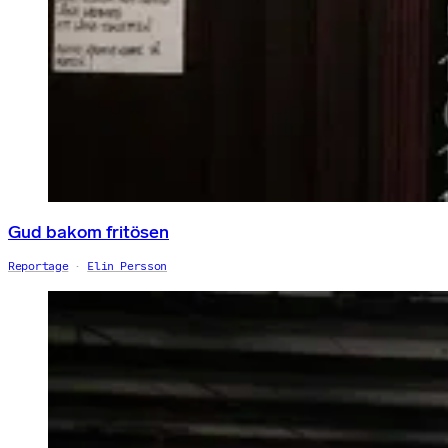
Gud bakom fritösen
Reportage
Elin Persson