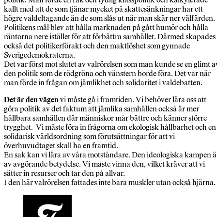
kallt med att de som tjänar mycket på skattesänkningar har ett
högre valdeltagande än de som slås ut när man skär ner välfärden.
Politikens mål blev att hålla marknaden på gått humör och hålla
räntorna nere istället för att förbättra samhället. Därmed skapades
också det politikerförakt och den maktlöshet som gynnade
Sverigedemokraterna.
Det var först mot slutet av valrörelsen som man kunde se en glimt a
den politik som de rödgröna och vänstern borde föra. Det var när
man förde in frågan om jämlikhet och solidaritet i valdebatten.
Det är den vägen
vi måste gå i framtiden. Vi behöver lära oss att
göra politik av det faktum att jämlika samhällen också är mer
hållbara samhällen där människor mår bättre och känner större
trygghet. Vi måste föra in frågorna om ekologisk hållbarhet och en
solidarisk världsordning som förutsättningar för att vi
överhuvudtaget skall ha en framtid.
En sak kan vi lära av våra motståndare. Den ideologiska kampen ä
av avgörande betydelse. Vi måste vinna den, vilket kräver att vi
sätter in resurser och tar den på allvar.
I den här valrörelsen fattades inte bara muskler utan också hjärna.