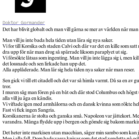
Doktor Gormander
Det har blivit globalt och man vill gärna se mer av världen när man ä
Man vill ju inte bada hela tiden utan lära sig nya saker.
Vi for till Korsika och staden Calvi och där var det en kille som satt
dra upp för när man drog så spärrade liksom paraplyet ut sig.
Vi försökte låtsas som ingenting. Man vill ju inte lägga sig i, men ki
det lossnade och sen lirkade han upp det.
Alla applåderade. Man lär sig hela tiden nya saker när man reser.
Sen gick vi till ett citadell och det var så himla varmt. Då sa en a
tror.
I muren såg man fören på en båt och där stod Columbus och högst uppe
alla vill ju äga en kändis.
Vi viftade igen med armhålorna och en dansk kvinna som rökte hela
Fast vi fick ingen Sangria.
Korsikanerna är stolta och ganska små. Napoleon var jättekort. 
varandra. Många flydde upp i bergen och gömde sig bakom markis
Det heter inte markisen utan macchian, säger min sambo som kan jä
Men i alla fall. Dom hade vassa knivar som det stod vendetta på och