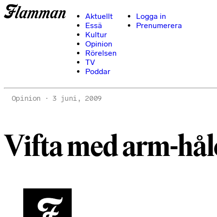
Aktuellt
Logga in
Essä
Prenumerera
Kultur
Opinion
Rörelsen
TV
Poddar
Opinion
3 juni, 2009
Vifta med arm-hål