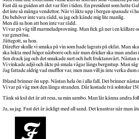
Fast då sa guiden att det var förr i tiden. En president som hette 
det inte så många vendettor. När vi åkte upp i bergen spanade vi hel
Du behöver inte vara rädd, sa jag och kände mig lite manlig.
Men då sa hon att hon inte var rädd.
Vi var på väg till marmeladprovning. Man fick gå ner i en källar
var generösa.
Jättegott, sa hon.
Därefter skulle vi smaka på vin som hade lagrats på ekfat. Man sk
ska lukta med höger näsborre och när man dricker ska man andas i
Sen drack jag och det smakade surt och helt fruktansvärt. Nästan
Vi vinkade adjö och åkte på smala vägar längs bergsstup. Man såg 
Jag fattade aldrig vad mufflor var, men man vill ju inte verka dum 
Ibland brinner ön upp. Nästan hela ön i alla fall. Det brinner nästa
Vi var på väg mot den långa stranden. Där kostade två solstolar 150
Tänk så kul det är att resa, sa min sambo. Man lär känna andra folk
Ja, sa jag. Fast det är äckligt med all sand. Det knastrar när man äte