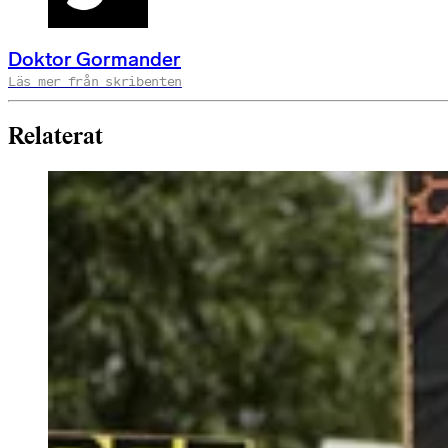
Doktor Gormander
Läs mer från skribenten
Relaterat