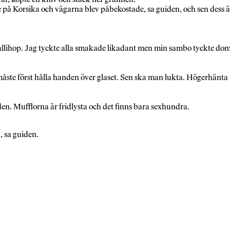
de på Korsika och vägarna blev påbekostade, sa guiden, och sen dess ä
 allihop. Jag tyckte alla smakade likadant men min sambo tyckte do
måste först hålla handen över glaset. Sen ska man lukta. Högerhänta
n. Mufflorna är fridlysta och det finns bara sexhundra.
, sa guiden.