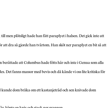
ill men plötsligt hade han fått paraplyet i halsen. Det gick inte att
för att dra så gjorde han tvärtom. Han sköt ner paraplyet en bit så att
Hon berättade att Columbus hade fötts här och inte i Genua som alla
es. Det fanns massor med bevis och då kände vi oss lite kritiska för
nd kunde dom bråka om ett kastanjeträd och sen knivade dom
fär, köpte en kniv och stack ner grannen.