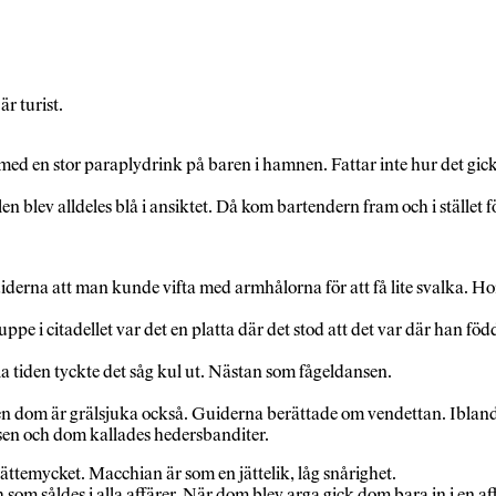
r turist.
 med en stor paraplydrink på baren i hamnen. Fattar inte hur det gick t
llen blev alldeles blå i ansiktet. Då kom bartendern fram och i stället 
v guiderna att man kunde vifta med armhålorna för att få lite svalka. 
 i citadellet var det en platta där det stod att det var där han född
 tiden tyckte det såg kul ut. Nästan som fågeldansen.
Men dom är grälsjuka också. Guiderna berättade om vendettan. Ibla
en och dom kallades hedersbanditer.
ttemycket. Macchian är som en jättelik, låg snårighet.
 som såldes i alla affärer. När dom blev arga gick dom bara in i en af