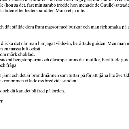
Galle (hon sa det, fast min sambo trodde hon menade de Gaulle) satsa
a tiden efter hedersbanditer. Man vet ju inte.
e och där ställde dom fram massor med burkar och man fick smaka på
a dricka det när man har jagat vildsvin, berättade guiden. Men man 
n en massa luft också.
 som mörk choklad.
snö på bergstopparna och däruppe fanns det mufflor, berättade guide
och fråga.
n jämt och det är brandmännen som tuttar på för att tjäna lite övertid
 kronor men vi lade oss bredvid i sanden.
 och då kan det bli fred på jorden.
r.