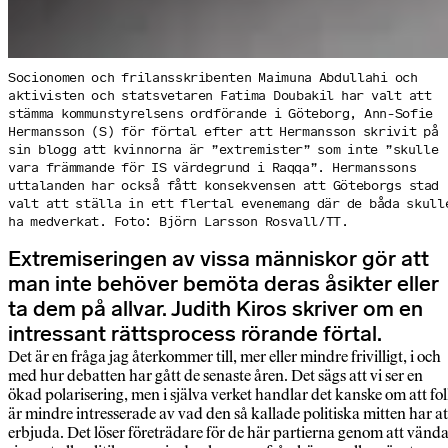
Socionomen och frilansskribenten Maimuna Abdullahi och
aktivisten och statsvetaren Fatima Doubakil har valt att
stämma kommunstyrelsens ordförande i Göteborg, Ann-Sofie
Hermansson (S) för förtal efter att Hermansson skrivit på
sin blogg att kvinnorna är ”extremister” som inte ”skulle
vara främmande för IS värdegrund i Raqqa”. Hermanssons
uttalanden har också fått konsekvensen att Göteborgs stad
valt att ställa in ett flertal evenemang där de båda skull
ha medverkat. Foto: Björn Larsson Rosvall/TT.
Extremiseringen av vissa människor gör att
man inte behöver bemöta deras åsikter eller
ta dem på allvar. Judith Kiros skriver om en
intressant rättsprocess rörande förtal.
Det är en fråga jag återkommer till, mer eller mindre frivilligt, i och
med hur debatten har gått de senaste åren. Det sägs att vi ser en
ökad polarisering, men i själva verket handlar det kanske om att fo
är mindre intresserade av vad den så kallade politiska mitten har at
erbjuda. Det löser företrädare för de här partierna genom att vänd