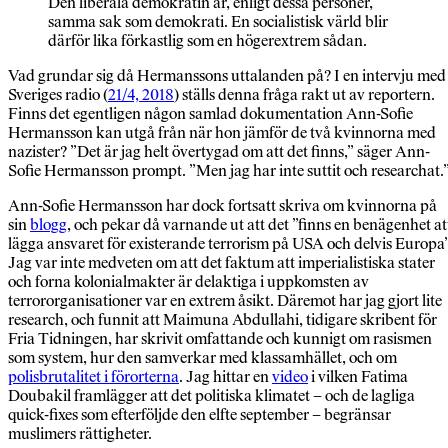
Den liberala demokratin är, enligt dessa personer,
samma sak som demokrati. En socialistisk värld blir
därför lika förkastlig som en högerextrem sådan.
Vad grundar sig då Hermanssons uttalanden på? I en intervju med
Sveriges radio (
21/4, 2018
) ställs denna fråga rakt ut av reportern.
Finns det egentligen någon samlad dokumentation Ann-Sofie
Hermansson kan utgå från när hon jämför de två kvinnorna med
nazister? ”Det är jag helt övertygad om att det finns,” säger Ann-
Sofie Hermansson prompt. ”Men jag har inte suttit och researchat.
Ann-Sofie Hermansson har dock fortsatt skriva om kvinnorna på
sin
blogg
, och pekar då varnande ut att det ”finns en benägenhet at
lägga ansvaret för existerande terrorism på USA och delvis Europa”
Jag var inte medveten om att det faktum att imperialistiska stater
och forna kolonialmakter är delaktiga i uppkomsten av
terrororganisationer var en extrem åsikt. Däremot har jag gjort lite
research, och funnit att Maimuna Abdullahi, tidigare skribent för
Fria Tidningen, har skrivit omfattande och kunnigt om rasismen
som system, hur den samverkar med klassamhället, och om
polisbrutalitet i förorterna
. Jag hittar en
video
i vilken Fatima
Doubakil framlägger att det politiska klimatet – och de lagliga
quick-fixes som efterföljde den elfte september – begränsar
muslimers rättigheter.