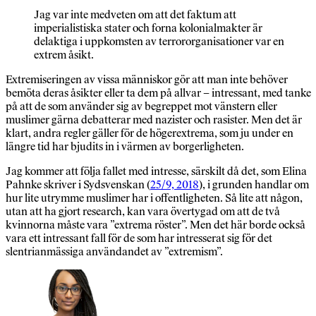
Jag var inte medveten om att det faktum att
imperialistiska stater och forna kolonialmakter är
delaktiga i uppkomsten av terrororganisationer var en
extrem åsikt.
Extremiseringen av vissa människor gör att man inte behöver
bemöta deras åsikter eller ta dem på allvar – intressant, med tanke
på att de som använder sig av begreppet mot vänstern eller
muslimer gärna debatterar med nazister och rasister. Men det är
klart, andra regler gäller för de högerextrema, som ju under en
längre tid har bjudits in i värmen av borgerligheten.
Jag kommer att följa fallet med intresse, särskilt då det, som Elina
Pahnke skriver i Sydsvenskan (
25/9, 2018
), i grunden handlar om
hur lite utrymme muslimer har i offentligheten. Så lite att någon,
utan att ha gjort research, kan vara övertygad om att de två
kvinnorna måste vara ”extrema röster”. Men det här borde också
vara ett intressant fall för de som har intresserat sig för det
slentrianmässiga användandet av ”extremism”.