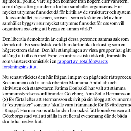
sig mot all politik, vare sig den kommer från högern eller vänstern,
som ifrågasätter grunderna för hur samhället organiseras. Hur
mycket utrymme finns det då för kritik av de strukturer och system
– klassamhället, rasismen, sexism – som också är en del av hur
samhället byggs? Hur mycket utrymme finns det för oss som vill
organisera oss kring att bygga en annan värld?
Den liberala demokratin är, enligt dessa personer, samma sak som
demokrati. En socialistisk värld blir därför lika förkastlig som en
högerextrem sådan. Den här stämplingen av vissa grupper har gått
så långt att till och med Expo, en antirasistisk tidskrift, framställs
som vänsterextremistisk i en
rapport av Totalförsvarets
forskningsinstitut
.
Nu senast väcktes den här frågan i mig av en pågående rättsproces
Socionomen och frilansskribenten Maimuna Abdullahi och
aktivisten och statsvetaren Fatima Doubakil har valt att stämma
kommunstyrelsens ordförande i Göteborg, Ann-Sofie Hermansson
(S) för förtal efter att Hermansson skrivit på sin blogg att kvinnorn
är ”extremister” som inte ”skulle vara främmande för IS värdegrun
i Raqqa”. Hermanssons uttalanden har också fått konsekvensen att
Göteborgs stad valt att ställa in ett flertal evenemang där de båda
skulle ha medverkat.