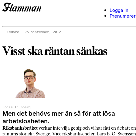
Logga in
Prenumerer
Ledare
26 september, 2012
Visst ska räntan sänkas
Jonas Thunberg
Men det behövs mer än så för att lösa
arbetslösheten.
Riksbanksbråket
verkar inte vilja ge sig och vi har fått en debatt o
räntans storlek i Sverige. Vice riksbankschefen Lars E. O. Svensson