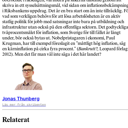
skriva in ett sysselsättningsmål, vid sidan om inflationsbekämpnin
i Riksbankens uppdrag. Det är en bra start om än inte tillräcklig. F
vad som verkligen behövs för att lösa arbetslösheten är en aktiv
statlig politik för jobb med satsningar inte bara på utbildning och
infrastruktur utan också på den offentliga sektorn. Det godtycklig
tvåprocentsmålet för inflation, som Sverige för till fället är långt
under, bör också bytas ut. Nobelpristagaren i ekonomi, Paul
Krugman, har till exempel föreslagit en ”måttligt hög inflation, säg
en kärninflation på cirka fyra procent.” (
Bankrutt?,
Leopard förlag
2012). Men det får man väl inte säga i det här landet?
Jonas Thunberg
Läs mer från skribenten
Relaterat