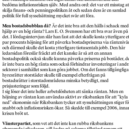
bedöma inflationsrisken själv. Med andra ord: det var ett misstag at
skilja finans- och penningpolitiken åt och sedan dess är en samlad
politik för full sysselsättning mycket svår att föra.
Men bostadsbubblan då?
Är det inte bra att den hålls i schack med
hjälp av en hög ränta? Lars E. O. Svensson har ett bra svar även på
det. I lördagsintervjun slår han fast att det skulle kosta ytterligare et
par procents höjning för att påverka bostadspriserna via räntenivå
och därmed skulle det kosta ytterligare tiotusentals jobb. Den här
ledarsidan föreslår fräckt att det kanske är så att en annan
bostadspolitik också skulle kunna påverka priserna på bostäder, d
är inte bara en hög ränta som också förhindrar investeringar i andr
sektorer i samhället som kan göra jobbet. Om det fanns tillgängliga
hyresrätter storstäder skulle till exempel efterfrågan på
bostadsrätter i storstadområdena minska betydligt, med
prisjusteringar som följd.
I sig löser det inte heller arbetslösheten att sänka räntan. Men en
höjning av räntan kan användas aktivt av riksbanken för att ”kyla
ned” ekonomin när Riksbanken tycker att sysselsättningen stiger fö
snabbt och inflationsrisken ökar. Så skedde till exempel 2006, inna
krisen bröt ut.
Vänsterpartiet,
som vet att det inte kan rubba riksbankens
oberoende i riksdagen, vill ändra på sakerna tillstånd genom att