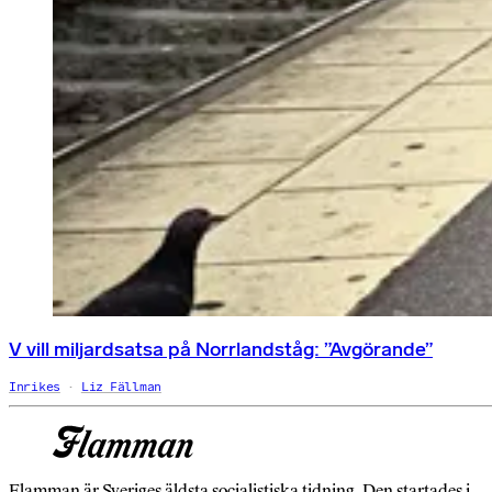
V vill miljardsatsa på Norrlandståg: ”Avgörande”
Inrikes
Liz Fällman
Flamman är Sveriges äldsta socialistiska tidning. Den startades i