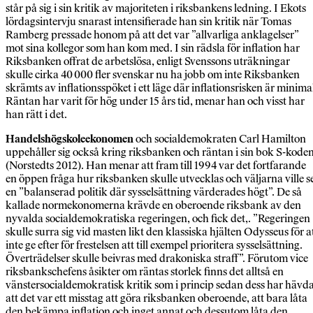
står på sig i sin kritik av majoriteten i riksbankens ledning. I Ekots
lördagsintervju snarast intensifierade han sin kritik när Tomas
Ramberg pressade honom på att det var ”allvarliga anklagelser”
mot sina kollegor som han kom med. I sin rädsla för inflation har
Riksbanken offrat de arbetslösa, enligt Svenssons uträkningar
skulle cirka 40 000 fler svenskar nu ha jobb om inte Riksbanken
skrämts av inflationsspöket i ett läge där inflationsrisken är minima
Räntan har varit för hög under 15 års tid, menar han och visst har
han rätt i det.
Handelshögskoleekonomen
och socialdemokraten Carl Hamilton
uppehåller sig också kring riksbanken och räntan i sin bok S-kode
(Norstedts 2012). Han menar att fram till 1994 var det fortfarande
en öppen fråga hur riksbanken skulle utvecklas och väljarna ville s
en ”balanserad politik där sysselsättning värderades högt”. De så
kallade normekonomerna krävde en oberoende riksbank av den
nyvalda socialdemokratiska regeringen, och fick det,. ”Regeringen
skulle surra sig vid masten likt den klassiska hjälten Odysseus för a
inte ge efter för frestelsen att till exempel prioritera sysselsättning.
Överträdelser skulle beivras med drakoniska straff”. Förutom vice
riksbankschefens åsikter om räntas storlek finns det alltså en
vänstersocialdemokratisk kritik som i princip sedan dess har hävd
att det var ett misstag att göra riksbanken oberoende, att bara låta
den bekämpa inflation och inget annat och dessutom låta den