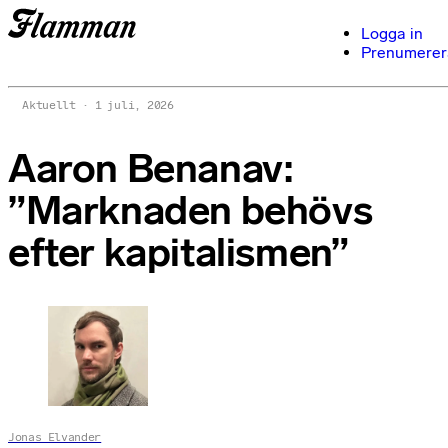
Logga in
Prenumerer
Aktuellt
1 juli, 2026
Aaron Benanav:
”Marknaden behövs
efter kapitalismen”
Jonas Elvander