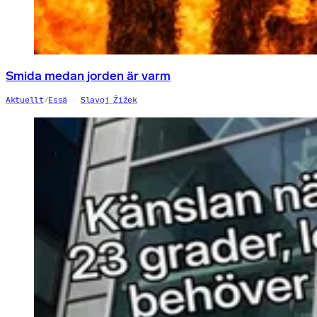
Smida medan jorden är varm
Aktuellt
/
Essä
Slavoj Žižek