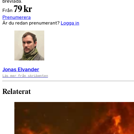
brevlåda.
79 kr
Från
Prenumerera
Är du redan prenumerant?
Logga in
Jonas Elvander
Läs mer från skribenten
Relaterat