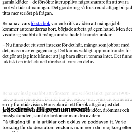
gamla kläder – de försökte återuppliva något snarare än att svara
mot vår tids utmaningar. Det gjorde mig så frustrerad att jag börja
titta mer seriöst på frågan.
Benanav, vars
första bok
var en kritik av idén att många jobb
kommer automatiseras bort, började arbeta på egen hand. Men det
visade sig snabbt att många andra hade liknande tankar.
– Nu finns det ett stort intresse för det här, många som jobbar med
det, massor av engagemang. Det känns väldigt uppmuntrande, för
det gör att jag inte känner att jag bara sliter i tomma intet. Det finns
faktiskt en intellektuell rörelse att vara en del av.
Benanav insåg snabbt att vänstern inte seriöst tänkt igenom 1900-
talets misslyckanden. Därför har det också varit svårt att formulera
en ny framtidsvision. Hans plan är ett försök att göra just det:
Läs direkt. Bli prenumerant!
projektet kan ses som en syntes av 1900-talets idéer, drömmar och
misslyckanden, samt de lärdomar man dra av dem.
Få tillgång till alla artiklar och exklusiva poddavsnitt. Varje
torsdag får du dessutom veckans nummer i din mejlkorg eller