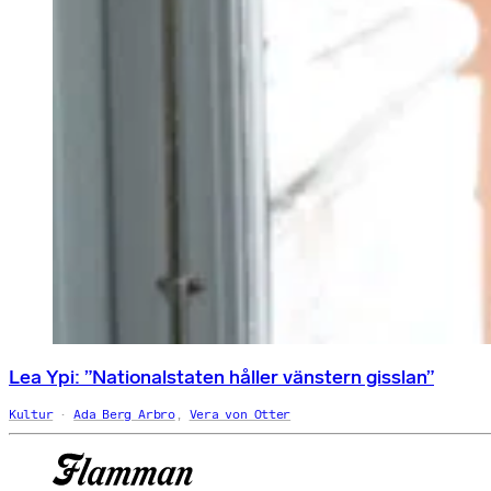
Lea Ypi: ”Nationalstaten håller vänstern gisslan”
Kultur
Ada Berg Arbro
,
Vera von Otter