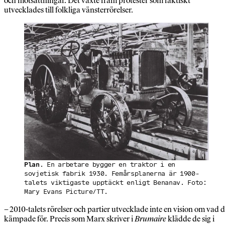
och motsättningar. Det växte fram protester som faktiskt
utvecklades till folkliga vänsterrörelser.
Plan
. En arbetare bygger en traktor i en
sovjetisk fabrik 1930. Femårsplanerna är 1900-
talets viktigaste upptäckt enligt Benanav. Foto:
Mary Evans Picture/TT.
– 2010-talets rörelser och partier utvecklade inte en vision om vad 
kämpade för. Precis som Marx skriver i
Brumaire
klädde de sig i