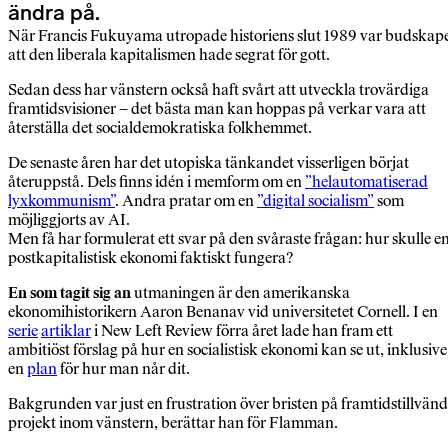
ändra på.
När Francis Fukuyama utropade historiens slut 1989 var budskap
att den liberala kapitalismen hade segrat för gott.
Sedan dess har vänstern också haft svårt att utveckla trovärdiga
framtidsvisioner – det bästa man kan hoppas på verkar vara att
återställa det socialdemokratiska folkhemmet.
De senaste åren har det utopiska tänkandet visserligen börjat
återuppstå. Dels finns idén i memform om en
”helautomatiserad
lyxkommunism”
. Andra pratar om en
”digital socialism”
som
möjliggjorts av AI.
Men få har formulerat ett svar på den svåraste frågan: hur skulle e
postkapitalistisk ekonomi faktiskt fungera?
En som tagit sig an
utmaningen är den amerikanska
ekonomihistorikern Aaron Benanav vid universitetet Cornell. I en
serie
artiklar
i New Left Review förra året lade han fram ett
ambitiöst förslag på hur en socialistisk ekonomi kan se ut, inklusive
en
plan
för hur man når dit.
Bakgrunden var just en frustration över bristen på framtidstillvän
projekt inom vänstern, berättar han för Flamman.