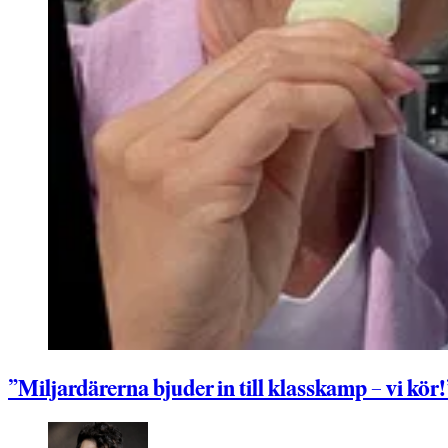
”Miljardärerna bjuder in till klasskamp – vi kör!