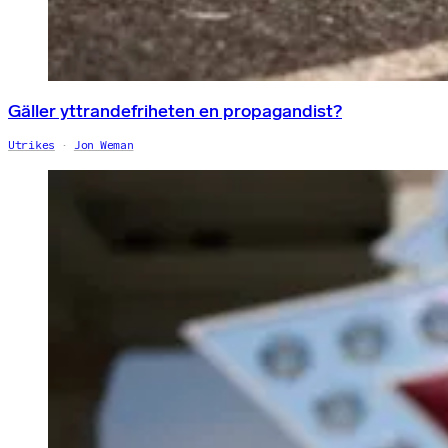
Gäller yttrandefriheten en propagandist?
Utrikes
Jon Weman