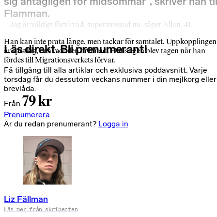
sig antagligen för midsommar”, skriver han til
Flamman.
– Jag är väldigt förvirrad, superstressad nu, säger Allan, 41.
Han kan inte prata länge, men tackar för samtalet. Uppkopplingen
Läs direkt. Bli prenumerant!
är sprakig, och mobilen är lånad. Hans egen blev tagen när han
fördes till Migrationsverkets förvar.
Få tillgång till alla artiklar och exklusiva poddavsnitt. Varje
torsdag får du dessutom veckans nummer i din mejlkorg eller
brevlåda.
79 kr
Från
Prenumerera
Är du redan prenumerant?
Logga in
Liz Fällman
Läs mer från skribenten