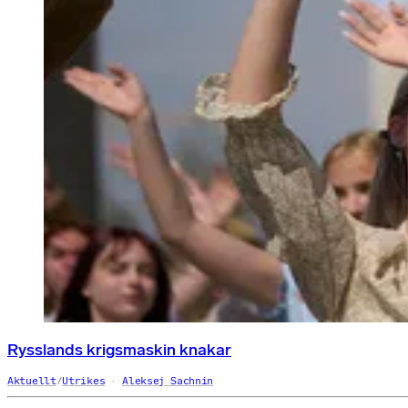
Rysslands krigsmaskin knakar
Aktuellt
/
Utrikes
Aleksej Sachnin