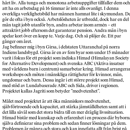
hårt liv. Alla tunga och monotona arbetsuppgifter tillfaller dem och
att ha en arbetsdag på 16 timmar är inte alls ovanligt. I denna
overkliga verklighetsbild har männen hamnat lite i skymundan. D
gör de ofta i byn också. Arbetslösheten är utbredd, dock har en del
män tagit jobb utanför byn, andra arbetar inom armén – ett
attraktivt jobb eftersom det garanterar pension. Andra män i byn
spelar kort över en kopp te. Varje dag. Och så plöjer de. Ett par
gånger om året.
Jag befinner mig i byn Girsa, i delstaten Uttaranchal på norra
Indiens landsbygd. Girsa är en av fem byar som under 15 månader
varit i fokus för ett projekt som indiska Himad (Himalayan Society
for Alternative Development) och svenska ABC (Aktiva insatser
med världens barn i centrum) samarbetar kring. Himad arrangera
workshops och möten i mänskliga rättigheter för kvinnor, män,
ungdomar och barn. Dessa ingår i ett större projekt som Himad,
med stöd av Lundabaserade ABC och Sida, driver i regionen.
Projektet kallas Jagriti som betyder ”medvetenhet”.
Målet med projektet är att öka människors medvetenhet,
självförtroende och kapacitet, att stärka jämställdheten samt att i
det lilla såväl som det stora bidra till en mer dräglig livssituation.
Himad bistår med kunskap och erfarenhet i en process där byborn
själva definierar sina problem och sedan finner lösningar på dem.
Problemen är många och stora och kan innefatta allt från brist på