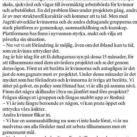
skola, sjukvård och vägar till övermäktig arbetsbörda för kvinnor
och arbetslöshet. En del problem löses under projektets gång, andr
är av mer strukturell karaktär och kommer att ta tid. Men med
Jagriti utvecklar kvinnorna och de andra deltagande grupperna e
stark plattform av gemenskap, sammanhållning och kunskap.
Plattformens bas finns i nyvunnen styrka, makt och vilja att
påverka sin situation.
– Nu vet vi att förändring är möjlig, även om det ibland kan ta tid,
som en kvinna uttrycker det.
Jag är här idag för att få deltagarnas syn på dessa 15 månader, för
att tillsammans med dem utvärdera projektet och se det genom
deras ögon. Först ut att berätta är kvinnorna och antagligen är det
just de som gagnats mest av projektet. Under dessa månader är det
mycket som har förändrats och kvinnorna är ivriga att berätta. Vi
sitter på golvet, en policy som Himad har, vi är alla på samma nivå.
Finns det några skillnader i byn nu jämfört med före projektet?
Frågan slängs ut i gruppen och fångas snabbt upp av Roshni:
– Vi är inte längre beroende av någon, vi kan prata öppet och
uttrycka våra åsikter.
Andra kvinnor flikar in.
– Vi har en sammanhållning nu som vi inte hade förut, vi är nu
medvetna om alla fördelar med att arbeta tillsammans mot ett
gemensamt mål.