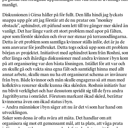
manligt.
Diskussionen i Girsa håller på för fullt. Den lilla hindi jag lyckats
snappa upp gör att jag förstår att de nu pratar om ”monkey
obstacle”, aphindret, ett påfund som lett till tre gånger mer skörd än
vanligt. Det har länge varit ett stort problem med apor på fälten,
apor som förstör skörden och river ner stenar på terrassodlingarna.
Detta är ett problem som samtliga kvinnor ställs inför, det är ju de
som ansvarar för jordbruket. Detta togs också upp som ett problem 
början av projektet. Initiativet med aphindret kom från Roshni, so
efter långa och ihärdiga diskussioner med andra kvinnor i byn ko
på att organisering var den bästa lösningen. Istället för att var och
en skulle gå och vakta sina egna fält och samtidigt hinna med allt
annat arbete, skulle man nu ha ett organiserat schema av invånare
från byn. Både kvinnor och män skulle engageras så att man med
kollektiva resurser skulle kunna öka skörden. Roshnis initiativ har
nu blivit verklighet och har dessutom spridit sig till de fyra andra
Jagritibyarna i området. Förutom markant ökad skörd, berättar
kvinnorna även om ökad status i byn.
– Andra människor i byn säger att nu är det vi som har hand om
utvecklingen.
Saker som dessa är ofta svåra att mäta. Det handlar om att
organisera sig mot ett gemensamt mål, att ta plats, att våga prata