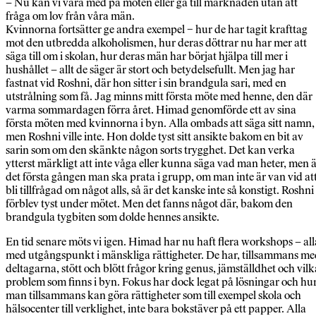
– Nu kan vi vara med på möten eller gå till marknaden utan att
fråga om lov från våra män.
Kvinnorna fortsätter ge andra exempel − hur de har tagit krafttag
mot den utbredda alkoholismen, hur deras döttrar nu har mer att
säga till om i skolan, hur deras män har börjat hjälpa till mer i
hushållet – allt de säger är stort och betydelsefullt. Men jag har
fastnat vid Roshni, där hon sitter i sin brandgula sari, med en
utstrålning som få. Jag minns mitt första möte med henne, den där
varma sommardagen förra året. Himad genomförde ett av sina
första möten med kvinnorna i byn. Alla ombads att säga sitt namn,
men Roshni ville inte. Hon dolde tyst sitt ansikte bakom en bit av
sarin som om den skänkte någon sorts trygghet. Det kan verka
ytterst märkligt att inte våga eller kunna säga vad man heter, men 
det första gången man ska prata i grupp, om man inte är van vid at
bli tillfrågad om något alls, så är det kanske inte så konstigt. Roshni
förblev tyst under mötet. Men det fanns något där, bakom den
brandgula tygbiten som dolde hennes ansikte.
En tid senare möts vi igen. Himad har nu haft flera workshops – all
med utgångspunkt i mänskliga rättigheter. De har, tillsammans m
deltagarna, stött och blött frågor kring genus, jämställdhet och vilk
problem som finns i byn. Fokus har dock legat på lösningar och hu
man tillsammans kan göra rättigheter som till exempel skola och
hälsocenter till verklighet, inte bara bokstäver på ett papper. Alla