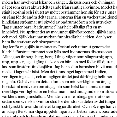
möten har involverat lekar och sånger, diskussioner och övningar,
något som krävt aktivt deltagande från samtliga kvinnor. Modet h
stigit i Roshni och i slutet av mötet bestämmer hon sig för att sjunga
en sång för de andra deltagarna. Tonerna från en vacker traditionel
hindisång strömmar ut i skydd av badrumsdörren och uttrycket
”jag sjunger bara i badrummet” har helt plötsligt fått en ny
innebörd. Nu spritter det av nyvunnet självförtroende, självkänsla
och mod. Självklart har styrkan funnits där hela tiden, den lyser
bara lite starkare och skarpare nu.
Jag ler för mig själv åt minnet av Roshni och tittar ut genom det
klarblå fönstret i rummet som fylls med kvinnornas diskussioner.
Allt jag ser är berg, berg, berg. Längs vägen som slingrar sig upp,
upp, upp ser jag ett gäng flickor som bär lass med foder till djuren,
lass som är större än de själva. Jag har sedan barnsben blivit matad
med att lagom är bäst. Men det finns inget lagom med Indien,
verkligen inget alls, och antagligen är det just därför jag befinner
mig här. Och även om detta känns som min verklighet nu är jag
bortskämt medveten om att jag när som helst kan lämna denna
overkliga verklighet för en helt annan, med antaganden om att var
världens mest jämställda. Men det var inte många generationer
sedan som svenska kvinnor stod för den största delen av det tunga
och fysiskt krävande arbetet kring jordbruket. Och i Sverige har vi
än idag ytterst märkliga uppdelningar av arbetsområden, baserad
på gamla och förlegade uppfattningar om vad som är kvinnligt och