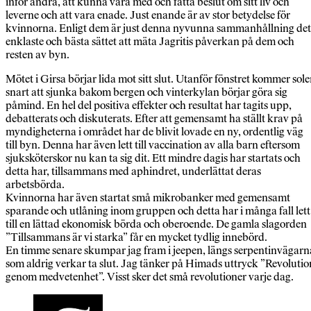
inför andra, att kunna vara med och fatta beslut om sitt liv och
leverne och att vara enade. Just enande är av stor betydelse för
kvinnorna. Enligt dem är just denna nyvunna sammanhållning det
enklaste och bästa sättet att mäta Jagritis påverkan på dem och
resten av byn.
Mötet i Girsa börjar lida mot sitt slut. Utanför fönstret kommer sol
snart att sjunka bakom bergen och vinterkylan börjar göra sig
påmind. En hel del positiva effekter och resultat har tagits upp,
debatterats och diskuterats. Efter att gemensamt ha ställt krav på
myndigheterna i området har de blivit lovade en ny, ordentlig väg
till byn. Denna har även lett till vaccination av alla barn eftersom
sjuksköterskor nu kan ta sig dit. Ett mindre dagis har startats och
detta har, tillsammans med aphindret, underlättat deras
arbetsbörda.
Kvinnorna har även startat små mikrobanker med gemensamt
sparande och utlåning inom gruppen och detta har i många fall lett
till en lättad ekonomisk börda och oberoende. De gamla slagorden
”Tillsammans är vi starka” får en mycket tydlig innebörd.
En timme senare skumpar jag fram i jeepen, längs serpentinvägarn
som aldrig verkar ta slut. Jag tänker på Himads uttryck ”Revolutio
genom medvetenhet”. Visst sker det små revolutioner varje dag.