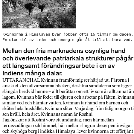
Kvinnorna i Himalayas byar jobbar ofta 16 timmar om dagen.
En stor del av tiden och energin går åt till att bära ved.
Mellan den fria marknadens osynliga hand
och överlevande patriarkala strukturer pågår
ett långsamt förändringsarbete i en av
Indiens många dalar.
UTTARANCHAL Kvinnan framför mig ser härjad ut. Fårorna i
ansiktet, den allvarsamma blicken, de slitna sandalerna som ligger
slängda bredvid henne – allt berättar om ett liv som är allt annat än
lagom. Kvinnan bär foder till djuren och arbetar på fälten, kvinna
samlar ved och hämtar vatten, kvinnan tar hand om barnen och
sköter hela hushållet. Kvinnan sliter. Varje dag, från tidig morgon ti
sen kväll, hela året. Kvinnans namn är Roshni.
Jag önskar att Roshni vore ett undantag, men här mellan
terrassodlingar och himmel, här mellan slingrande serpentinvägar
och skyhöga berg i indiska Himalaya, lever kvinnorna ett oförtjänt