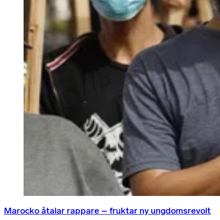
Marocko åtalar rappare – fruktar ny ungdomsrevolt