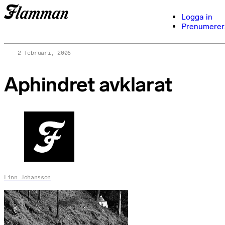
Logga in
Prenumerer
2 februari, 2006
Aphindret avklarat
Linn Johansson