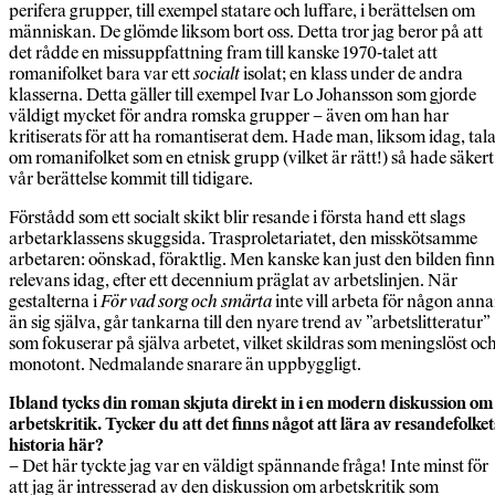
perifera grupper, till exempel statare och luffare, i berättelsen om
människan. De glömde liksom bort oss. Detta tror jag beror på att
det rådde en missuppfattning fram till kanske 1970-talet att
romanifolket bara var ett
socialt
isolat; en klass under de andra
klasserna. Detta gäller till exempel Ivar Lo Johansson som gjorde
väldigt mycket för andra romska grupper – även om han har
kritiserats för att ha romantiserat dem. Hade man, liksom idag, tala
om romanifolket som en etnisk grupp (vilket är rätt!) så hade säkert
vår berättelse kommit till tidigare.
Förstådd som ett socialt skikt blir resande i första hand ett slags
arbetarklassens skuggsida. Trasproletariatet, den misskötsamme
arbetaren: oönskad, föraktlig. Men kanske kan just den bilden fin
relevans idag, efter ett decennium präglat av arbetslinjen. När
gestalterna i
För vad sorg och smärta
inte vill arbeta för någon ann
än sig själva, går tankarna till den nyare trend av ”arbetslitteratur”
som fokuserar på själva arbetet, vilket skildras som meningslöst oc
monotont. Nedmalande snarare än uppbyggligt.
Ibland tycks din roman skjuta direkt in i en modern diskussion om
arbetskritik. Tycker du att det finns något att lära av resandefolket
historia här?
– Det här tyckte jag var en väldigt spännande fråga! Inte minst för
att jag är intresserad av den diskussion om arbetskritik som