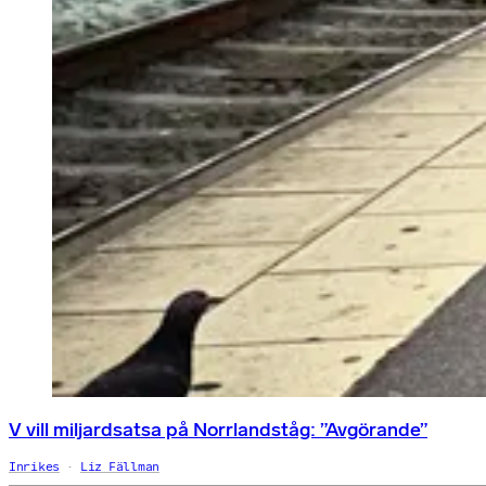
V vill miljardsatsa på Norrlandståg: ”Avgörande”
Inrikes
Liz Fällman