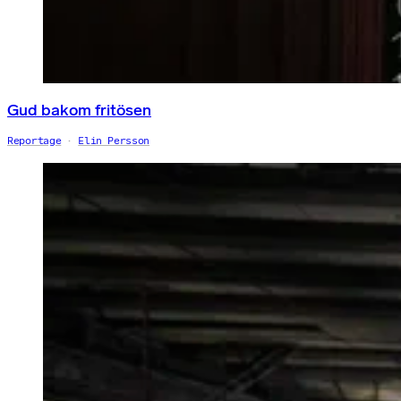
Gud bakom fritösen
Reportage
Elin Persson