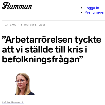
Logga in
Prenumerer
Inrikes
3 februari, 2016
”Arbetarrörelsen tyckte
att vi ställde till kris i
befolkningsfrågan”
Malin Nauwerck