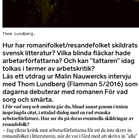
Thom Lundberg.
Hur har romanifolket/resandefolket skildrats 
svensk litteratur? Vilka blinda fläckar hade
arbetarförfattarna? Och kan ”tattaren” idag
tolkas i termer av arbetskritik?
Läs ett utdrag ur Malin Nauwercks intervju
med Thom Lundberg (Flamman 5/2016) som 
dagarna debuterar med romanen För vad
sorg och smärta.
I
För vad sorg och smärta
går du, bland annat genom i texten
insprängda citat, i uttalad dialog med en rad svenska
arbetarförfattare. Hur ser du på deras eventuella skildringar av
resandefolk?
– Jag riktar kritik mot arbetarförfattarna för att de inte skrev in
romanifolket i litteraturen, när de var i färd med att skriva in ”alla”