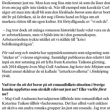
förekommer just nu. Man kan nog läsa min text så som du läser den
även om jag själv inte tänkte så. När till exempel min karaktär Carl
säger att man inte skall bli som den förslöade
buron
som slavar bort
sitt liv på fabriken, så är det nog i första hand en fråga om att
markera rätten till sin egen kultur. Ett förtydligande av ”vi och de”.
– Jag tror dock att många romanoa historiskt hade velat vara en d
av arbetarklassen, men vi bjöds inte in i den gemenskapen.
Arbetarrörelsen tyckte istället att vi ställde till ”kris i
befolkningsfrågan”.
För vad sorg och smärta
har uppmärksammats som någonting som
”sticker ut” i vårens utgivning. Samtidigt publiceras den relativt tät
inpå en stor satsning på att lyfta fram Katarina Taikons gärning,
och 2014 släppte även Maj-Gull Axelsson
Jag heter inte Mirjam
so
bland annat skildrar de så kallade ”tattarkravallerna” i Jönköping
1948.
Vad tror du att det beror på att romanifolkets situation i Sverige
kanske uppfattas som särskilt relevant just nu? Eller varför
först
nu?
– Maj-Gull Axelssons huvudperson tillhörde inte romanifolket och
Katarina Taikon tillhör vlachromerna. Det har alltså varit enklare
att skriva om andra romska grupper än just om resande. Jag tror at