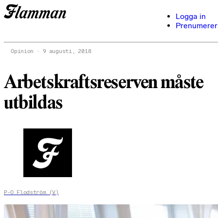
Logga in
Prenumerer
Opinion
9 augusti, 2018
Arbetskraftsreserven måste
utbildas
P-O Flodström (V)