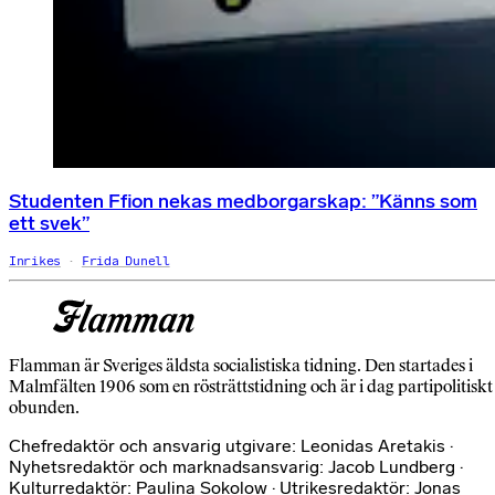
Studenten Ffion nekas medborgarskap: ”Känns som
ett svek”
Inrikes
Frida Dunell
Flamman är Sveriges äldsta socialistiska tidning. Den startades i
Malmfälten 1906 som en rösträttstidning och är i dag partipolitiskt
obunden.
Chefredaktör och ansvarig utgivare: Leonidas Aretakis ·
Nyhetsredaktör och marknadsansvarig: Jacob Lundberg ·
Kulturredaktör: Paulina Sokolow · Utrikesredaktör: Jonas