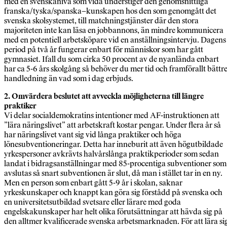
med en svenskanivå som vida understiger den genomsnittliga
franska/tyska/spanska–kunskapen hos den som genomgått det
svenska skolsystemet, till matchningstjänster där den stora
majoriteten inte kan läsa en jobbannons, än mindre kommunicera
med en potentiell arbetsköpare vid en anställningsintervju. Dagens
period på två år fungerar enbart för människor som har gått
gymnasiet. Ifall du som cirka 50 procent av de nyanlända enbart
har ca 5-6 års skolgång så behöver du mer tid och framförallt bättr
handledning än vad som i dag erbjuds.
2. Omvärdera beslutet att avveckla möjligheterna till längre
praktiker
Vi delar socialdemokratins intentioner med AF-instruktionen att
”lära näringslivet” att arbetskraft kostar pengar. Under flera år så
har näringslivet vant sig vid långa praktiker och höga
lönesubventioneringar. Detta har inneburit att även högutbildade
yrkespersoner avkrävts halvårslånga praktikperioder som sedan
landat i bidragsanställningar med 85-procentiga subventioner som
avslutas så snart subventionen är slut, då man i stället tar in en ny.
Men en person som enbart gått 5-9 år i skolan, saknar
yrkeskunskaper och knappt kan göra sig förstådd på svenska och
en universitetsutbildad svetsare eller lärare med goda
engelskakunskaper har helt olika förutsättningar att hävda sig på
den alltmer kvalificerade svenska arbetsmarknaden. För att lära si