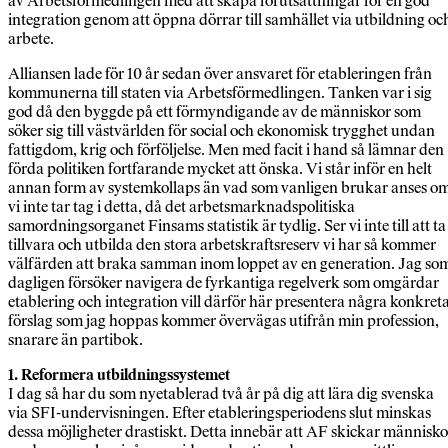
av Arbetsförmedlingen med att skapa förutsättningar för en god
integration genom att öppna dörrar till samhället via utbildning oc
arbete.
Alliansen lade för 10 år sedan över ansvaret för etableringen från
kommunerna till staten via Arbetsförmedlingen. Tanken var i sig
god då den byggde på ett förmyndigande av de människor som
söker sig till västvärlden för social och ekonomisk trygghet undan
fattigdom, krig och förföljelse. Men med facit i hand så lämnar den
förda politiken fortfarande mycket att önska. Vi står inför en helt
annan form av systemkollaps än vad som vanligen brukar anses o
vi inte tar tag i detta, då det arbetsmarknadspolitiska
samordningsorganet Finsams statistik är tydlig. Ser vi inte till att ta
tillvara och utbilda den stora arbetskraftsreserv vi har så kommer
välfärden att braka samman inom loppet av en generation. Jag so
dagligen försöker navigera de fyrkantiga regelverk som omgärdar
etablering och integration vill därför här presentera några konkret
förslag som jag hoppas kommer övervägas utifrån min profession,
snarare än partibok.
1. Reformera utbildningssystemet
I dag så har du som nyetablerad två år på dig att lära dig svenska
via SFI-undervisningen. Efter etableringsperiodens slut minskas
dessa möjligheter drastiskt. Detta innebär att AF skickar människo