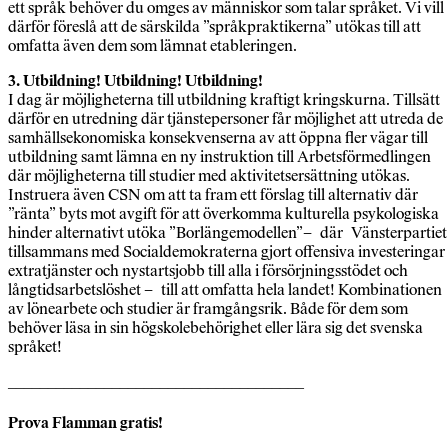
ett språk behöver du omges av människor som talar språket. Vi vill
därför föreslå att de särskilda ”språkpraktikerna” utökas till att
omfatta även dem som lämnat etableringen.
3. Utbildning! Utbildning! Utbildning!
I dag är möjligheterna till utbildning kraftigt kringskurna. Tillsätt
därför en utredning där tjänstepersoner får möjlighet att utreda de
samhällsekonomiska konsekvenserna av att öppna fler vägar till
utbildning samt lämna en ny instruktion till Arbetsförmedlingen
där möjligheterna till studier med aktivitetsersättning utökas.
Instruera även CSN om att ta fram ett förslag till alternativ där
”ränta” byts mot avgift för att överkomma kulturella psykologiska
hinder alternativt utöka ”Borlängemodellen”– där Vänsterpartiet
tillsammans med Socialdemokraterna gjort offensiva investeringar 
extratjänster och nystartsjobb till alla i försörjningsstödet och
långtidsarbetslöshet – till att omfatta hela landet! Kombinationen
av lönearbete och studier är framgångsrik. Både för dem som
behöver läsa in sin högskolebehörighet eller lära sig det svenska
språket!
_____________________________________
Prova Flamman gratis!