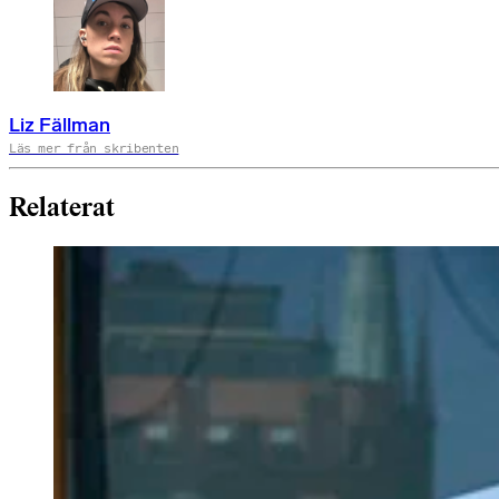
Liz Fällman
Läs mer från skribenten
Relaterat