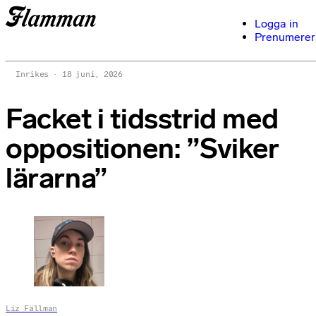
Logga in
Prenumerer
Inrikes
18 juni, 2026
Facket i tidsstrid med
oppositionen: ”Sviker
lärarna”
Liz Fällman