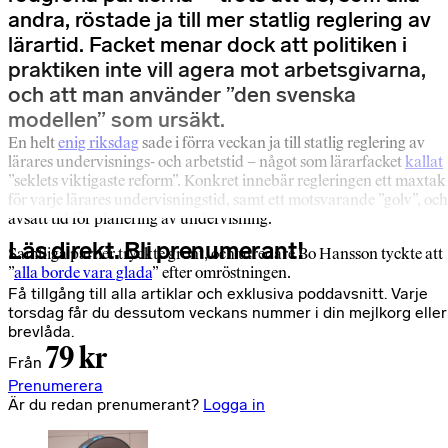
andra, röstade ja till mer statlig reglering av
lärartid. Facket menar dock att politiken i
praktiken inte vill agera mot arbetsgivarna,
och att man använder ”den svenska
modellen” som ursäkt.
En helt
enig riksdag
sade i förra veckan ja till statlig reglering av
lärares undervisnings- och arbetstid – något som lärarfacket
kallat
”seklets viktigaste reform”. Konkret innebär regleringen ett maxtak
för varje lärares undervisningstid, samt ett motsvarande ”golv”, och
avsatt tid för planering av undervisning.
Läs direkt. Bli prenumerant!
Samtliga partier tryckte grönt, och utredare Bo Hansson tyckte att
”
alla borde vara glada
” efter omröstningen.
Få tillgång till alla artiklar och exklusiva poddavsnitt. Varje
torsdag får du dessutom veckans nummer i din mejlkorg eller
brevlåda.
79 kr
Från
Prenumerera
Är du redan prenumerant?
Logga in