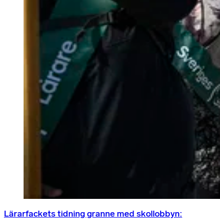
Lärarfackets tidning granne med skollobbyn: