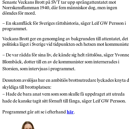
Senaste Veckans Brott på SVT tar upp sprängattentatet mot
Norrskensflamman 1940, där fem människor dog, men ingen
dömdes för mord.
– En skamfläck för Sveriges rättshistoria, säger Leif GW Persson i
programmet.
Veckans Brott ger en genomgång av bakgrunden till attentatet, det
politiska läget i Sverige vid tidpunkten och hetsen mot kommuniste
– De var rädda för sina liv, de kände sig helt rättslösa, säger Yvonn
Blombäck, dotter till en av de kommunister som internerades i
Storsien, som intervjuas i programmet.
Dessutom avslöjas hur en ambitiös brottsutredare lyckades knyta 
skyldiga till brottsplatsen:
– Hade de bara anat vem som som skulle få uppdraget att utreda
hade de kanske tagit sitt förnuft till fånga, säger Leif GW Persson.
Programmet går att se i efterhand
här
.