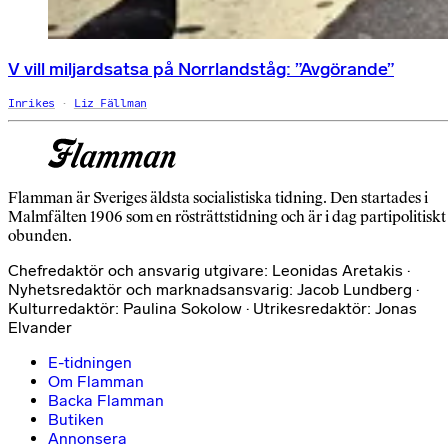
V vill miljardsatsa på Norrlandståg: ”Avgörande”
Inrikes
Liz Fällman
Flamman är Sveriges äldsta socialistiska tidning. Den startades i
Malmfälten 1906 som en rösträttstidning och är i dag partipolitiskt
obunden.
Chefredaktör och ansvarig utgivare: Leonidas Aretakis ·
Nyhetsredaktör och marknadsansvarig: Jacob Lundberg ·
Kulturredaktör: Paulina Sokolow · Utrikesredaktör: Jonas
Elvander
E-tidningen
Om Flamman
Backa Flamman
Butiken
Annonsera