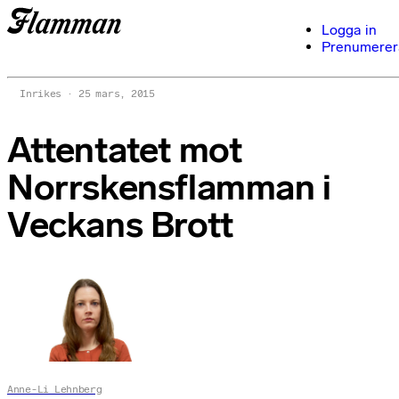
Logga in
Prenumerer
Inrikes
25 mars, 2015
Attentatet mot
Norrskensflamman i
Veckans Brott
Anne-Li Lehnberg