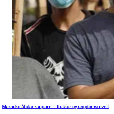
Marocko åtalar rappare – fruktar ny ungdomsrevolt