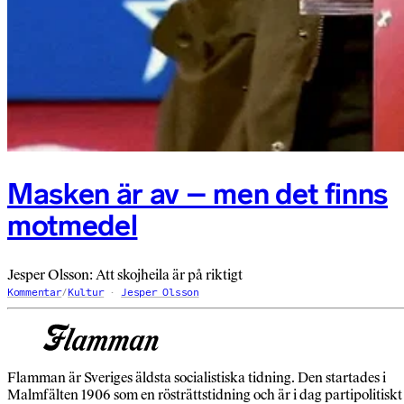
Masken är av – men det finns
motmedel
Jesper Olsson: Att skojheila är på riktigt
Kommentar
/
Kultur
Jesper Olsson
Flamman är Sveriges äldsta socialistiska tidning. Den startades i
Malmfälten 1906 som en rösträttstidning och är i dag partipolitiskt