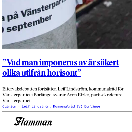
”Vad man imponeras av är säkert
olika utifrån horisont”
Eftervalsdebatten fortsätter. Leif Lindström, kommunalråd för
Vänsterpartiet i Borlänge, svarar Aron Etzler, partisekreterare
Vänsterpartiet.
Opinion
Leif Lindström, Kommunalråd (V) Borlänge