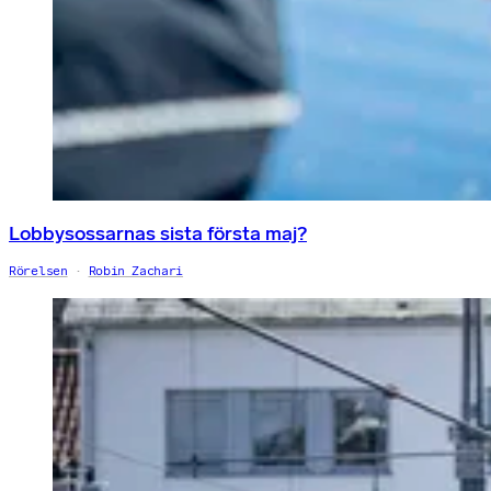
Lobbysossarnas sista första maj?
Rörelsen
Robin Zachari